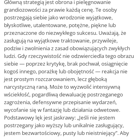
Główną strategią jest obrona i pielęgnowanie
grandiozowości za prawie każdą cenę. Te osoby
postrzegają siebie jako wrodzonie wyjątkowe,
błyskotliwe, utalentowane, potężne, piękne lub
przeznaczone do niezwykłego sukcesu. Uważają, że
zasługują na wyjątkowe traktowanie, przywileje,
podziw i zwolnienia z zasad obowiązujących zwykłych
ludzi. Gdy rzeczywistość nie odzwierciedla tego obrazu
siebie — poprzez krytykę, brak pochwał, osiągnięcie
kogoś innego, porażkę lub obojętność — reakcja nie
jest prostym rozczarowaniem, lecz głęboką
narcystyczną raną. Może to wyzwolić intensywną
wściekłość, pogardliwą dewaluację postrzeganego
zagrożenia, defensywne przepisanie wydarzeń,
wycofanie się w fantazję lub działania odwetowe.
Podstawowy lęk jest jaskrawy: „Jeśli nie jestem
postrzegany jako wyższy lub unikalnie zasługujący,
jestem bezwartościowy, pusty lub nieistniejący”. Aby