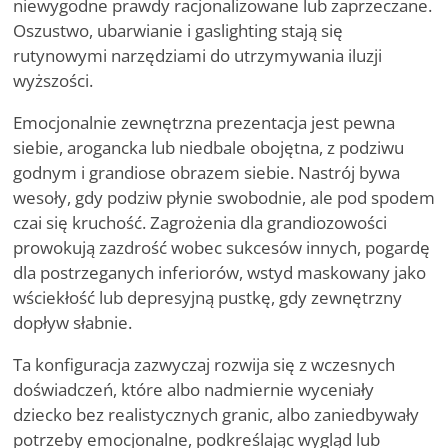
niewygodne prawdy racjonalizowane lub zaprzeczane.
Oszustwo, ubarwianie i gaslighting stają się
rutynowymi narzędziami do utrzymywania iluzji
wyższości.
Emocjonalnie zewnętrzna prezentacja jest pewna
siebie, arogancka lub niedbale obojętna, z podziwu
godnym i grandiose obrazem siebie. Nastrój bywa
wesoły, gdy podziw płynie swobodnie, ale pod spodem
czai się kruchość. Zagrożenia dla grandiozowości
prowokują zazdrość wobec sukcesów innych, pogardę
dla postrzeganych inferiorów, wstyd maskowany jako
wściekłość lub depresyjną pustkę, gdy zewnętrzny
dopływ słabnie.
Ta konfiguracja zazwyczaj rozwija się z wczesnych
doświadczeń, które albo nadmiernie wyceniały
dziecko bez realistycznych granic, albo zaniedbywały
potrzeby emocjonalne, podkreślając wygląd lub