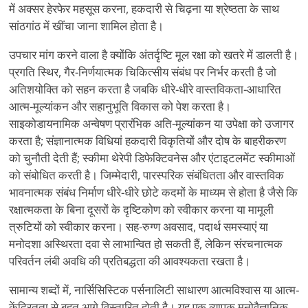
में अक्सर हेरफेर महसूस करना, हकदारी से चिढ़ना या श्रेष्ठता के साथ
सांठगांठ में खींचा जाना शामिल होता है।
उपचार मांग करने वाला है क्योंकि अंतर्दृष्टि मूल रक्षा को खतरे में डालती है।
प्रगति स्थिर, गैर-निर्णयात्मक चिकित्सीय संबंध पर निर्भर करती है जो
अतिशयोक्ति को सहन करता है जबकि धीरे-धीरे वास्तविकता-आधारित
आत्म-मूल्यांकन और सहानुभूति विकास को पेश करता है।
साइकोडायनामिक अन्वेषण प्रारंभिक अति-मूल्यांकन या उपेक्षा को उजागर
करता है; संज्ञानात्मक विधियां हकदारी विकृतियों और दोष के बाहरीकरण
को चुनौती देती हैं; स्कीमा थेरेपी डिफेक्टिवनेस और एंटाइटलमेंट स्कीमाओं
को संबोधित करती है। जिम्मेदारी, पारस्परिक संबंधितता और वास्तविक
भावनात्मक संबंध निर्माण धीरे-धीरे छोटे कदमों के माध्यम से होता है जैसे कि
रक्षात्मकता के बिना दूसरों के दृष्टिकोण को स्वीकार करना या मामूली
त्रुटियों को स्वीकार करना। सह-रुग्ण अवसाद, पदार्थ समस्याएं या
मनोदशा अस्थिरता दवा से लाभान्वित हो सकती हैं, लेकिन संरचनात्मक
परिवर्तन लंबी अवधि की प्रतिबद्धता की आवश्यकता रखता है।
सामान्य शब्दों में, नार्सिसिस्टिक पर्सनालिटी साधारण आत्मविश्वास या आत्म-
केंद्रितता से बहुत आगे विस्तारित होती है। यह एक व्यापक मनोवैज्ञानिक