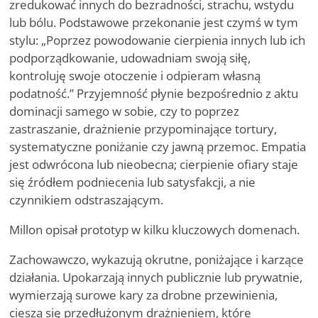
zredukować innych do bezradności, strachu, wstydu
lub bólu. Podstawowe przekonanie jest czymś w tym
stylu: „Poprzez powodowanie cierpienia innych lub ich
podporządkowanie, udowadniam swoją siłę,
kontroluję swoje otoczenie i odpieram własną
podatność.” Przyjemność płynie bezpośrednio z aktu
dominacji samego w sobie, czy to poprzez
zastraszanie, drażnienie przypominające tortury,
systematyczne poniżanie czy jawną przemoc. Empatia
jest odwrócona lub nieobecna; cierpienie ofiary staje
się źródłem podniecenia lub satysfakcji, a nie
czynnikiem odstraszającym.
Millon opisał prototyp w kilku kluczowych domenach.
Zachowawczo, wykazują okrutne, poniżające i karzące
działania. Upokarzają innych publicznie lub prywatnie,
wymierzają surowe kary za drobne przewinienia,
cieszą się przedłużonym drażnieniem, które