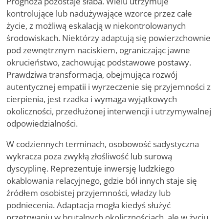
Prognoza pozostaje słaba. Wielu utrzymuje
kontrolujące lub nadużywające wzorce przez całe
życie, z możliwą eskalacją w niekontrolowanych
środowiskach. Niektórzy adaptują się powierzchownie
pod zewnętrznym naciskiem, ograniczając jawne
okrucieństwo, zachowując podstawowe postawy.
Prawdziwa transformacja, obejmująca rozwój
autentycznej empatii i wyrzeczenie się przyjemności z
cierpienia, jest rzadka i wymaga wyjątkowych
okoliczności, przedłużonej interwencji i utrzymywalnej
odpowiedzialności.
W codziennych terminach, osobowość sadystyczna
wykracza poza zwykłą złośliwość lub surową
dyscyplinę. Reprezentuje inwersję ludzkiego
okablowania relacyjnego, gdzie ból innych staje się
źródłem osobistej przyjemności, władzy lub
podniecenia. Adaptacja mogła kiedyś służyć
przetrwaniu w brutalnych okolicznościach, ale w życiu