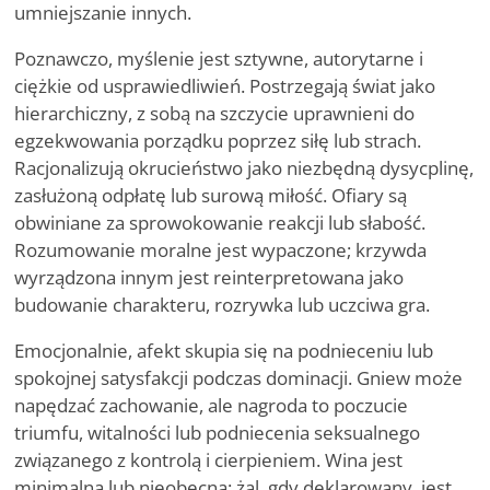
umniejszanie innych.
Poznawczo, myślenie jest sztywne, autorytarne i
ciężkie od usprawiedliwień. Postrzegają świat jako
hierarchiczny, z sobą na szczycie uprawnieni do
egzekwowania porządku poprzez siłę lub strach.
Racjonalizują okrucieństwo jako niezbędną dysycplinę,
zasłużoną odpłatę lub surową miłość. Ofiary są
obwiniane za sprowokowanie reakcji lub słabość.
Rozumowanie moralne jest wypaczone; krzywda
wyrządzona innym jest reinterpretowana jako
budowanie charakteru, rozrywka lub uczciwa gra.
Emocjonalnie, afekt skupia się na podnieceniu lub
spokojnej satysfakcji podczas dominacji. Gniew może
napędzać zachowanie, ale nagroda to poczucie
triumfu, witalności lub podniecenia seksualnego
związanego z kontrolą i cierpieniem. Wina jest
minimalna lub nieobecna; żal, gdy deklarowany, jest