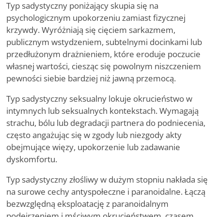
Typ sadystyczny poniżający skupia się na
psychologicznym upokorzeniu zamiast fizycznej
krzywdy. Wyróżniają się cięciem sarkazmem,
publicznym wstydzeniem, subtelnymi docinkami lub
przedłużonym drażnieniem, które eroduje poczucie
własnej wartości, ciesząc się powolnym niszczeniem
pewności siebie bardziej niż jawną przemocą.
Typ sadystyczny seksualny lokuje okrucieństwo w
intymnych lub seksualnych kontekstach. Wymagają
strachu, bólu lub degradacji partnera do podniecenia,
często angażując się w zgody lub niezgody akty
obejmujące więzy, upokorzenie lub zadawanie
dyskomfortu.
Typ sadystyczny złośliwy w dużym stopniu nakłada się
na surowe cechy antyspołeczne i paranoidalne. Łączą
bezwzględną eksploatację z paranoidalnym
podejrzeniem i mściwym okrucieństwem, czasem