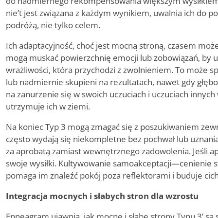
do nadmiernego rekompensowania większym wysiłkiem. 
nie
’
t jest związana z każdym wynikiem, uwalnia ich do po
podróżą, nie tylko celem.
Ich adaptacyjność, choć jest mocną stroną, czasem może
mogą muskać powierzchnię emocji lub zobowiązań, by ut
wrażliwości, która przychodzi z zwolnieniem. To może s
lub nadmiernie skupieni na rezultatach, nawet gdy głęb
na zanurzenie się w swoich uczuciach i uczuciach innych
utrzymuje ich w ziemi.
Na koniec Typ 3 mogą zmagać się z poszukiwaniem zewnęt
często wydają się niekompletne bez pochwał lub uznania
za aprobatą zamiast wewnętrznego zadowolenia. Jeśli a
swoje wysiłki. Kultywowanie samoakceptacji—cenienie s
pomaga im znaleźć pokój poza reflektorami i buduje cich
Integracja mocnych i słabych stron dla wzrostu
Enneagram ujawnia, jak mocne i słabe strony Typu 3
’
są 