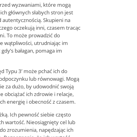
 przed wyzwaniami, które mogą
 ich głównych słabych stron jest
 autentycznością. Skupieni na
czego oczekują inni, czasem tracąc
mi. To może prowadzić do
wątpliwości, utrudniając im
t gdy
’
s bałagan, pomaga im
ęd Typu 3
’
może pchać ich do
 odpoczynku lub równowagi. Mogą
bie za dużo, by udowodnić swoją
obciążać ich zdrowie i relacje,
ch energię i obecność z czasem.
ką. Ich pewność siebie często
h wartość. Nieosiągnięty cel lub
 do zrozumienia, napędzając ich