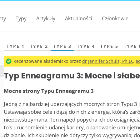
sty
Typy
Artykuły
Aktualności
Członkowie
TYPE 1
TYPE 2
TYPE 3
TYPE 4
TYPE 5
TYPE 
Recenzowane akademicko przez
dr Jennifer Schulz, Ph.D.,
ad
Typ Enneagramu 3: Mocne i słabe
Mocne strony Typu Enneagramu 3
Jedną z najbardziej uderzających mocnych stron Typu 3 j
Ustawiają sobie cele i dążą do nich z energią, która
’
s zaró
niepowstrzymana. Ten napęd popycha ich do osiągnię
to
’
s uruchomienie udanej kariery, opanowanie umiejętnoś
działanie. Ich skupienie nie dotyczy tylko wygrywania; d