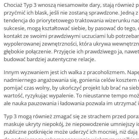
Chociaż Typ 3 wnoszą niesamowite dary, stają również
przyćmić ich blask, jeśli nie zostaną sprawdzone. Jedną z
tendencja do priorytetowego traktowania wizerunku nad
sukcesie, mogą kształtować siebie, by pasować do tego, 
kontakt ze swoimi prawdziwymi uczuciami lub potrzeba
wypolerowanej zewnętrzności, która ukrywa wewnętrzne 
głębokie połączenie. Przyjęcie ich prawdziwego ja, nawe
budować bardziej autentyczne relacje.
Innym wyzwaniem jest ich walka z pracoholizmem. Nap
nadmiernego angażowania się, gonienia celów kosztem
pomijać czas wolny, by ukończyć projekt lub brać na sie
wartość, ryzykując wypalenie. To nieustanne tempo może 
ale nauka pauzowania i ładowania pozwala im utrzymać i
Typ 3 mogą również zmagać się ze strachem przed poraż
maskuje ukryty niepokój, że niepowodzenie umniejszy ic
publiczne potknięcie może uderzyć ich mocniej, niż dają