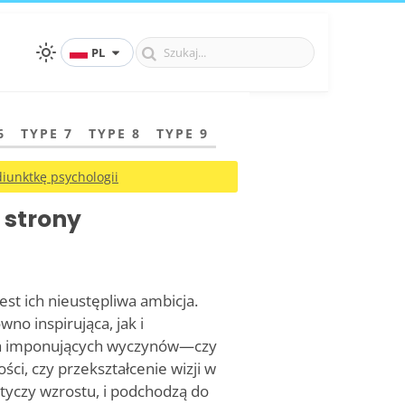
PL
6
TYPE 7
TYPE 8
TYPE 9
iunktkę psychologii
 strony
est ich nieustępliwa ambicja.
wno inspirująca, jak i
cia imponujących wyczynów—czy
ci, czy przekształcenie wizji w
otyczy wzrostu, i podchodzą do