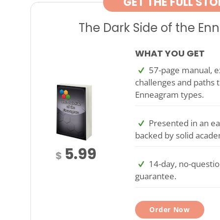
GET THE FULL STO
The Dark Side of the E
WHAT YOU GET
57-page manual, ex
challenges and paths t
Enneagram types.
Presented in an ea
backed by solid acade
5.99
$
14-day, no-questi
guarantee.
Order Now