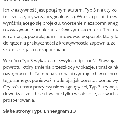
Ich kreatywność jest potężnym atutem. Typ 3 nie
’
t tylk
te rezultaty błyszczą oryginalnością. Wnoszą polot do swo
wyróżniającego się projektu, tworzenie niezapomnianeg
rozwiązywanie problemu ze świeżym akcentem. Ten imag
ich ambicją, pozwalając im innowować w sposób, który fa
do łączenia praktyczności z kreatywnością zapewnia, że 
skuteczne, jak i niezapomniane.
W końcu Typ 3 wykazują niezwykłą odporność. Stawiaj
powrotu, który zmienia przeszkody w okazje. Porażka ni
następny ruch. Ta mocna strona utrzymuje ich w ruchu do
tego samego, ponieważ modelują, jak powstać ponad wyz
Czy to
’
s utrata pracy czy nieosiągnięty cel, Typ 3 używaj
dowodząc, że ich siła tkwi nie tylko w sukcesie, ale w ich
prosperowania.
Słabe strony Typu Enneagramu 3