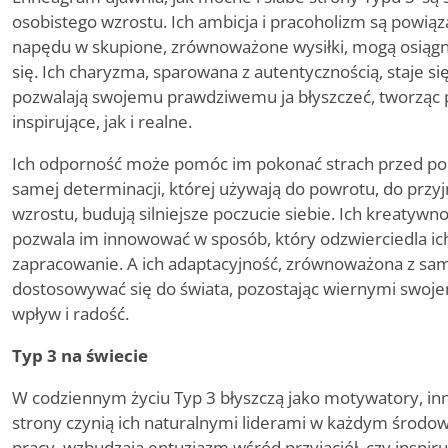
osobistego wzrostu. Ich ambicja i pracoholizm są powi
napędu w skupione, zrównoważone wysiłki, mogą osiąg
się. Ich charyzma, sparowana z autentycznością, staje si
pozwalają swojemu prawdziwemu ja błyszczeć, tworząc p
inspirujące, jak i realne.
Ich odporność może pomóc im pokonać strach przed por
samej determinacji, której używają do powrotu, do prz
wzrostu, budują silniejsze poczucie siebie. Ich kreatywn
pozwala im innowować w sposób, który odzwierciedla ich
zapracowanie. A ich adaptacyjność, zrównoważona z sam
dostosowywać się do świata, pozostając wiernymi swoje
wpływ i radość.
Typ 3 na świecie
W codziennym życiu Typ 3 błyszczą jako motywatory, inn
strony czynią ich naturalnymi liderami w każdym środ
pracy, wzbudzają entuzjazm wśród przyjaciół, czy inspiru