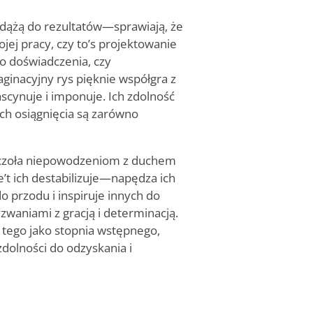
o dążą do rezultatów—sprawiają, że
jej pracy, czy to
’
s projektowanie
o doświadczenia, czy
inacyjny rys pięknie współgra z
scynuje i imponuje. Ich zdolność
ich osiągnięcia są zarówno
ą czoła niepowodzeniom z duchem
e
’
t ich destabilizuje—napędza ich
 przodu i inspiruje innych do
waniami z gracją i determinacją.
ą tego jako stopnia wstępnego,
 zdolności do odzyskania i