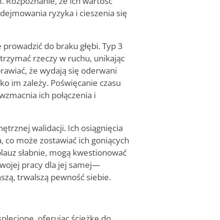
Rozpoznanie, że ich wartość
dejmowania ryzyka i cieszenia się
 prowadzić do braku głębi. Typ 3
rzymać rzeczy w ruchu, unikając
prawiać, że wydają się oderwani
oko im zależy. Poświęcanie czasu
 wzmacnia ich połączenia i
rznej walidacji. Ich osiągnięcia
, co może zostawiać ich goniących
plauz słabnie, mogą kwestionować
wojej pracy dla jej samej—
szą, trwalszą pewność siebie.
splecione, oferując ścieżkę do