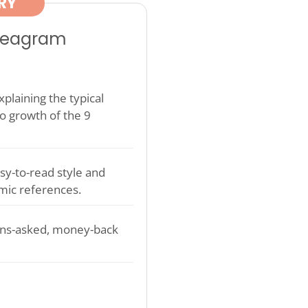
RY
nneagram
plaining the typical
o growth of the 9
sy-to-read style and
mic references.
ons-asked, money-back