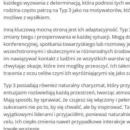
każdego wyzwania z determinacją, która podnosi tych wokó
rodzina często patrzą na Typ 3 jako na motywatorów, kt
możliwe z wysiłkiem.
Inną kluczową mocną stroną jest ich adaptacyjność. Typ
zmiany biegu i prosperowania w każdej sytuacji. Mogą d
konferencyjnej, spotkania towarzyskiego lub rozmowy je
wszechstronnymi i skutecznymi w różnorodnych środowi
im nawiązywać kontakt z ludźmi ze wszystkich warstw sp
chwytając okazje, które inni mogliby przeoczyć. Ich tal
tracenia z oczu celów czyni ich wyróżniającymi się jako z
Typ 3 posiadają również naturalny charyzmat, który przyc
entuzjazm rozświetlają każdą przestrzeń, tworząc atmos
Mają sposób, by sprawiać, że czujesz się włączony i pełen
sukcesami nie po to, by się chwalić, ale by inspirować. T
wyjątkowymi liderami i przyjaciółmi, ponieważ naturaln
celu. Ich ciepło zmienia nawet przypadkowe interakcje w
trwałe wrażenie.