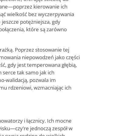
ązane—poprzez kierowanie ich
nąć wielkość bez wyczerpywania
ę jeszcze potężniejsza, gdy
ołączenia, które są zarówno
ażką. Poprzez stosowanie tej
yjmowania niepowodzeń jako części
ość, gdy jest temperowana głębią,
 serce tak samo jak ich
o-walidacją, pozwala im
mu rdzeniowi, wzmacniając ich
owatorzy i łącznicy. Ich mocne
owisku—czy
’
re jednoczą zespół w
ją swoją rodzinę do wielkich