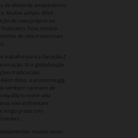
do da dívida de empréstimos
a. Muitos acham difícil
ição de casa própria ou
financeiro. Esse cenário
inhos de vida tradicionais
o.
 trabalho para a Geração Z
Automação, IA e globalização
ões tradicionais
 Além disso, a economia gig
 mas também carecem de
 equilíbrio entre vida
s, mas eles enfrentam
de longo prazo com
icientes.
acionamentos, muitas vezes