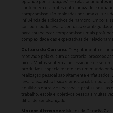
optando por "situações" — relacionamentos in
confundem os limites entre amizade e romanc
compromisso são moldadas por uma cultura de
influência de aplicativos de namoro. Embora iss
também pode levar à confusão e ambiguidade 
para estabelecer compromissos mais profundo
complexidade das expectativas de relaciona
Cultura da Correria:
O esgotamento é comu
motivado pela cultura da correria, pressões a
bicos. Muitos sentem a necessidade de sere
produtivos, especialmente em um mundo onde 
realização pessoal são altamente enfatizados.
levar à exaustão física e emocional. Embora a 
equilíbrio entre vida pessoal e profissional, a
trabalho, escola e objetivos pessoais muitas v
difícil de ser alcançado.
Marcos Atrasados:
Muitos da Geração Z es