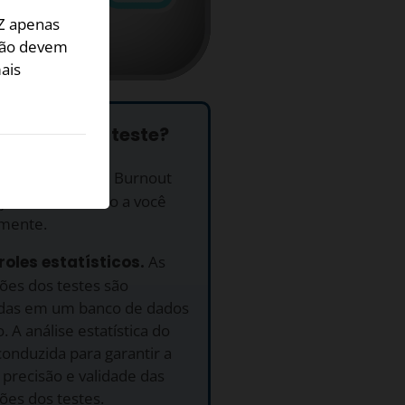
Z apenas
 não devem
ais
e fazer este teste?
uito.
O Teste de Burnout
ão Z é fornecido a você
amente.
roles estatísticos.
As
ões dos testes são
adas em um banco de dados
 A análise estatística do
conduzida para garantir a
precisão e validade das
ões dos testes.