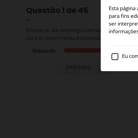
Esta página
Questão
1
de 45
para fins e
ser interpre
Encontrar um emprego com benefícios adequad
informações
para os jovens nesta economia.
Discordo
Eu com
PRÓXIMO