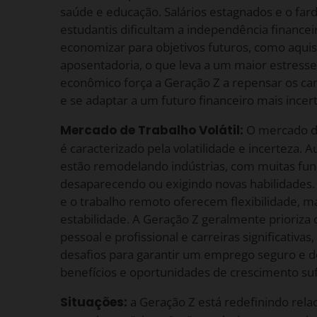
saúde e educação. Salários estagnados e o far
estudantis dificultam a independência financeir
economizar para objetivos futuros, como aquis
aposentadoria, o que leva a um maior estresse 
econômico força a Geração Z a repensar os cam
e se adaptar a um futuro financeiro mais incert
Mercado de Trabalho Volátil:
O mercado de
é caracterizado pela volatilidade e incerteza. 
estão remodelando indústrias, com muitas funç
desaparecendo ou exigindo novas habilidades.
e o trabalho remoto oferecem flexibilidade,
estabilidade. A Geração Z geralmente prioriza o
pessoal e profissional e carreiras significativa
desafios para garantir um emprego seguro e 
benefícios e oportunidades de crescimento suf
Situações:
a Geração Z está redefinindo rel