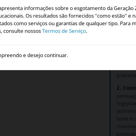
 apresenta informações sobre o esgotamento da Geração 
ducacionais. Os resultados são fornecidos "como estão" e
tados como serviços ou garantias de qualquer tipo. Para m
os parece fora de alcance
, consulte nossos
Termos de Serviço
.
Por qu
Concordo
preendo e desejo continuar.
1. Grat
da Geraç
gratuit
2. Cont
pontuaç
registr
anônimo.
teste é 
máxima 
pontuaç