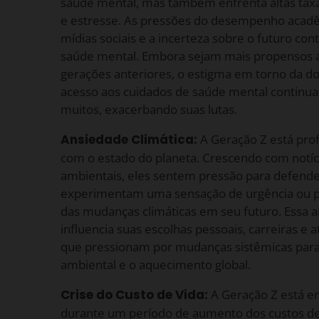
saúde mental, mas também enfrenta altas tax
e estresse. As pressões do desempenho acad
mídias sociais e a incerteza sobre o futuro co
saúde mental. Embora sejam mais propensos a
gerações anteriores, o estigma em torno da do
acesso aos cuidados de saúde mental continua
muitos, exacerbando suas lutas.
Ansiedade Climática:
A Geração Z está pr
com o estado do planeta. Crescendo com notíci
ambientais, eles sentem pressão para defender
experimentam uma sensação de urgência ou p
das mudanças climáticas em seu futuro. Essa
influencia suas escolhas pessoais, carreiras e a
que pressionam por mudanças sistêmicas para
ambiental e o aquecimento global.
Crise do Custo de Vida:
A Geração Z está en
durante um período de aumento dos custos de 