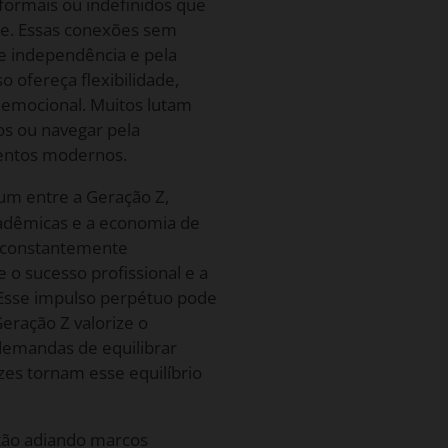
formais ou indefinidos que
e. Essas conexões sem
 independência e pela
o ofereça flexibilidade,
emocional. Muitos lutam
s ou navegar pela
mentos modernos.
m entre a Geração Z,
cadêmicas e a economia de
m constantemente
o sucesso profissional e a
 Esse impulso perpétuo pode
Geração Z valorize o
s demandas de equilibrar
ezes tornam esse equilíbrio
tão adiando marcos