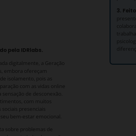
3. Feit
presente
colabor
trabalh
psicolog
diferenç
do pela IDRlabs.
ada digitalmente, a Geração
iais, embora ofereçam
de isolamento, pois as
aração com as vidas online
sa sensação de desconexão.
timentos, com muitos
 sociais presenciais
 seu bem-estar emocional.
ta sobre problemas de