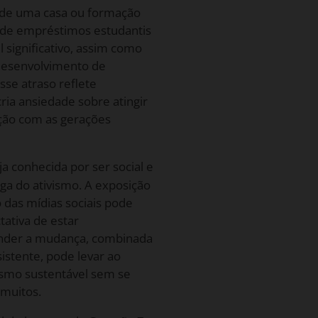
 de uma casa ou formação
s de empréstimos estudantis
significativo, assim como
desenvolvimento de
sse atraso reflete
ia ansiedade sobre atingir
ção com as gerações
 conhecida por ser social e
ga do ativismo. A exposição
o das mídias sociais pode
ativa de estar
ender a mudança, combinada
istente, pode levar ao
ismo sustentável sem se
 muitos.