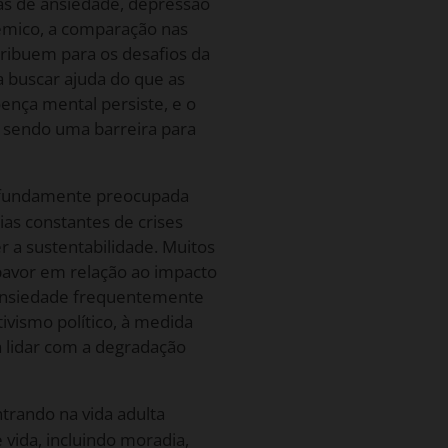
as de ansiedade, depressão
êmico, a comparação nas
ntribuem para os desafios da
 buscar ajuda do que as
ença mental persiste, e o
 sendo uma barreira para
ofundamente preocupada
as constantes de crises
 a sustentabilidade. Muitos
avor em relação ao impacto
 ansiedade frequentemente
tivismo político, à medida
 lidar com a degradação
trando na vida adulta
vida, incluindo moradia,