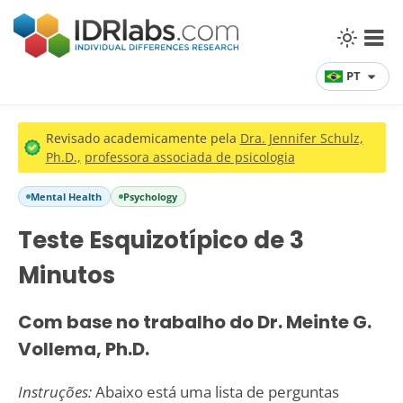
PT
Revisado academicamente pela
Dra. Jennifer Schulz,
Ph.D.,
professora associada de psicologia
Mental Health
Psychology
Teste Esquizotípico de 3
Minutos
Com base no trabalho do Dr. Meinte G.
Vollema, Ph.D.
Instruções:
Abaixo está uma lista de perguntas