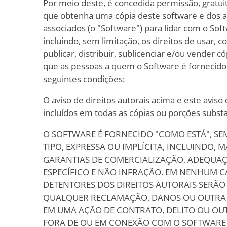
Por meio deste, é concedida permissão, gratu
que obtenha uma cópia deste software e dos 
associados (o "Software") para lidar com o Sof
incluindo, sem limitação, os direitos de usar, c
publicar, distribuir, sublicenciar e/ou vender c
que as pessoas a quem o Software é fornecido
seguintes condições:
O aviso de direitos autorais acima e este avis
incluídos em todas as cópias ou porções substa
O SOFTWARE É FORNECIDO "COMO ESTÁ", S
TIPO, EXPRESSA OU IMPLÍCITA, INCLUINDO, 
GARANTIAS DE COMERCIALIZAÇÃO, ADEQUA
ESPECÍFICO E NÃO INFRAÇÃO. EM NENHUM C
DETENTORES DOS DIREITOS AUTORAIS SERÃO
QUALQUER RECLAMAÇÃO, DANOS OU OUTRA R
EM UMA AÇÃO DE CONTRATO, DELITO OU OU
FORA DE OU EM CONEXÃO COM O SOFTWARE