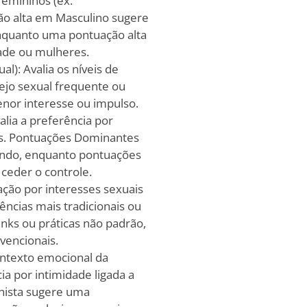
femininos (ex.
ão alta em Masculino sugere
nquanto uma pontuação alta
dade ou mulheres.
l): Avalia os níveis de
sejo sexual frequente ou
enor interesse ou impulso.
lia a preferência por
is. Pontuações Dominantes
ando, enquanto pontuações
ceder o controle.
nação por interesses sexuais
ências mais tradicionais ou
inks ou práticas não padrão,
vencionais.
contexto emocional da
ia por intimidade ligada a
nista sugere uma