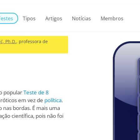
Testes
Tipos
Artigos
Notícias
Membros
ć, Ph.D.
, professora de
do popular
Teste de 8
róticos em vez de
política
.
o nas bordas. É mais uma
ão científica, pois não foi