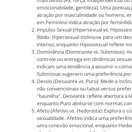
masculinos (ex. força, independência) ou 
emocionalidade, gentileza). Uma pontuaç
atração por masculinidade ou homens, e
em Feminino indica atração por feminili
Impulso Sexual (Hipersexual vs. Hipossexua
libido. Hipersexual inclina-se para um de
intenso, enquanto Hipossexual reflete m
Dominância (Dominante vs. Submisso): Ava
controle ou entrega em dinâmicas sexua
indicam uma tendência a assumir o com
Submissas sugerem uma preferência por 
Desvio (Desviante vs. Puro): Mede a incli
não convencionais ou tabus versus prefer
"baunilha". Desviante reflete abertura a k
enquanto Puro alinha-se com normas con
Afeto (Afetivo vs. Hedonista): Explora o 
sexualidade. Afetivo indica uma preferênc
uma conexão emocional, enquanto Hedo