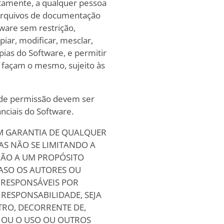
itamente, a qualquer pessoa
arquivos de documentação
tware sem restrição,
opiar, modificar, mesclar,
ópias do Software, e permitir
 façam o mesmo, sujeito às
o de permissão devem ser
nciais do Software.
EM GARANTIA DE QUALQUER
MAS NÃO SE LIMITANDO A
ÇÃO A UM PROPÓSITO
ASO OS AUTORES OU
 RESPONSÁVEIS POR
ESPONSABILIDADE, SEJA
TRO, DECORRENTE DE,
 OU O USO OU OUTROS