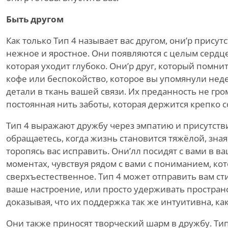
Быть другом
Как только Тип 4 называет вас другом, они
’
р присутс
нежное и яростное. Они появляются с целым сердце
которая уходит глубоко. Они
’
р друг, который помни
кофе или беспокойство, которое вы упомянули неде
детали в ткань вашей связи. Их преданность
не
гром
постоянная нить заботы, которая держится крепко 
Тип 4 выражают дружбу через эмпатию и присутств
обращаетесь, когда жизнь становится тяжёлой, зная
торопясь вас исправить. Они
’
лл посидят с вами в 
моментах, чувствуя рядом с вами с пониманием, ко
сверхъестественное. Тип 4 может отправить вам ст
ваше настроение, или просто удерживать пространс
доказывая, что их поддержка так же интуитивна, как
Они также приносят творческий шарм в дружбу. Тип