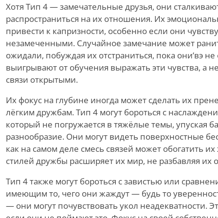
Хотя Тип 4 — замечательные друзья, они сталкивают
распространиться на их отношения. Их эмоциональ
привести к капризности, особенно если они чувст
незамеченными. Случайное замечание может ранит
ожидали, побуждая их отстраниться, пока они
’
вэ не
выигрывают от обучения выражать эти чувства, а не
связи открытыми.
Их фокус на глубине иногда может сделать их пре
лёгким дружбам. Тип 4 могут бороться с наслажден
который
не
погружается в тяжёлые темы, упуская б
разнообразие. Они могут видеть поверхностные бе
как на самом деле смесь связей может обогатить и
стилей дружбы расширяет их мир, не разбавляя их 
Тип 4 также могут бороться с завистью или сравнени
имеющим то, чего они жаждут — будь то уверенност
— они могут почувствовать укол неадекватности. Э
если они
не
поймают это. Фокус на своей собствен