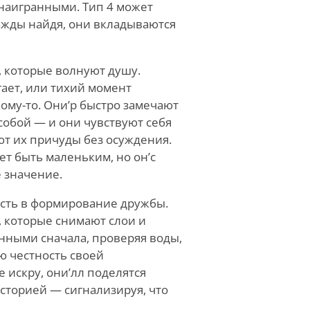
наигранными. Тип 4 может
ажды найдя, они вкладываются
, которые волнуют душу.
гает, или тихий момент
кому-то. Они
’
р быстро замечают
собой — и они чувствуют себя
т их причуды без осуждения.
жет быть маленьким, но он
’
с
 значение.
ость в формирование дружбы.
 которые снимают слои и
анными сначала, проверяя воды,
ю честность своей
e искру, они
’
лл поделятся
сторией — сигнализируя, что