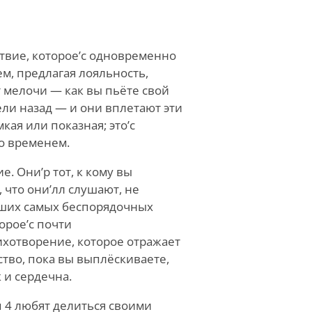
твие, которое
’
с одновременно
м, предлагая лояльность,
т мелочи — как вы пьёте свой
ли назад — и они вплетают эти
кая или показная; это
’
с
со временем.
ие. Они
’
р тот, к кому вы
, что они
’
лл слушают, не
ваших самых беспорядочных
торое
’
с почти
ихотворение, которое отражает
тво, пока вы выплёскиваете,
 и сердечна.
 4 любят делиться своими