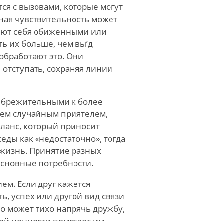
ся с вызовами, которые могут
ная чувствительность может
вуют себя обиженными или
ь их больше, чем вы
’
д
 обработают это. Они
 отступать, сохраняя линии
небрежительными к более
ием случайным приятелем,
аланс, который приносит
седы как
«
недостаточно», тогда
х жизнь. Принятие разных
основные потребности.
ем. Если друг кажется
ь, успех или другой вид связи
то может тихо напрячь дружбу,
ной ценности помогает им