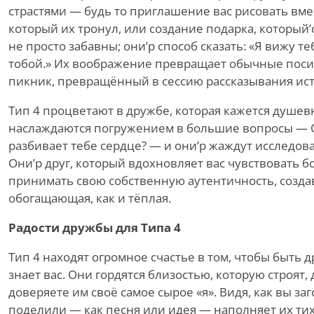
страстями — будь то приглашение вас рисовать вме
который их тронул, или создание подарка, который
’
не
просто забавны; они
’
р способ сказать:
«
Я вижу теб
тобой.» Их воображение превращает обычные посид
пикник, превращённый в сессию рассказывания ист
Тип 4 процветают в дружбе, которая кажется душев
наслаждаются погружением в большие вопросы — О
разбивает тебе сердце? — и они
’
р жаждут исследова
Они
’
р друг, который вдохновляет вас чувствовать б
принимать свою собственную аутентичность, создав
обогащающая, как и тёплая.
Радости дружбы для Типа 4
Тип 4 находят огромное счастье в том, чтобы быть 
знает вас. Они гордятся близостью, которую строят
доверяете им своё самое сырое «я». Видя, как вы заг
поделили — как песня или идея — наполняет их тих