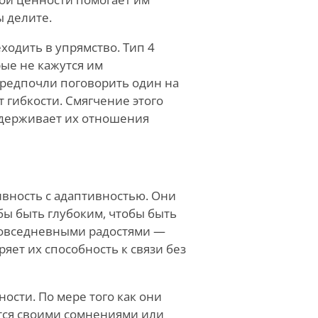
ы делите.
ходить в упрямство. Тип 4
рые
не
кажутся им
предпочли поговорить один на
 гибкости. Смягчение этого
ддерживает их отношения
ивность с адаптивностью. Они
бы быть глубоким, чтобы быть
повседневными радостями —
ряет их способность к связи без
ости. По мере того как они
ятся своими сомнениями или