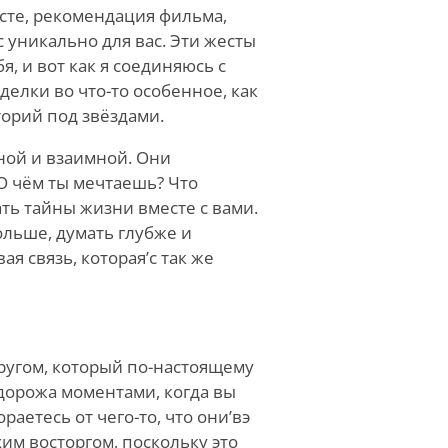
сте, рекомендация фильма,
с уникально для вас. Эти жесты
я, и вот как я соединяюсь с
елки во что-то особенное, как
орий под звёздами.
ной и взаимной. Они
 чём ты мечтаешь? Что
ть тайны жизни вместе с вами.
ольше, думать глубже и
ая связь, которая
’
с так же
другом, который по-настоящему
, дорожа моментами, когда вы
ораетесь от чего-то, что они
’
вэ
им восторгом, поскольку это