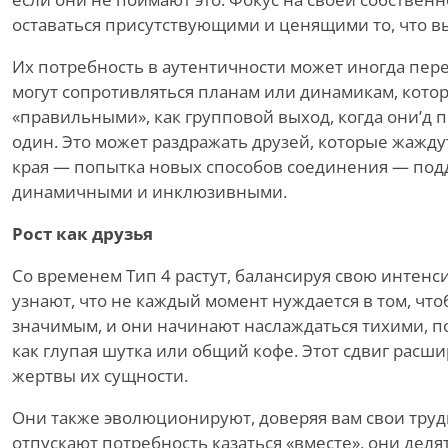
оставаться присутствующими и ценящими то, что в
Их потребность в аутентичности может иногда пере
могут сопротивляться планам или динамикам, кото
«
правильными», как групповой выход, когда они
’
д 
один. Это может раздражать друзей, которые жаждут
края — попытка новых способов соединения — по
динамичными и инклюзивными.
Рост как друзья
Со временем Тип 4 растут, балансируя свою интенс
узнают, что не каждый момент нуждается в том, что
значимым, и они начинают наслаждаться тихими, 
как глупая шутка или общий кофе. Этот сдвиг расши
жертвы их сущности.
Они также эволюционируют, доверяя вам свои трудн
отпускают потребность казаться
«
вместе», они дел