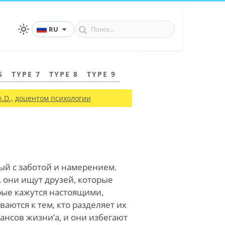
RU
6
TYPE 7
TYPE 8
TYPE 9
.D.,
доцентом психологии
ный с заботой и намерением.
, они ищут друзей, которые
рые кажутся настоящими,
ваются к тем, кто разделяет их
юансов жизни
’
а, и они избегают