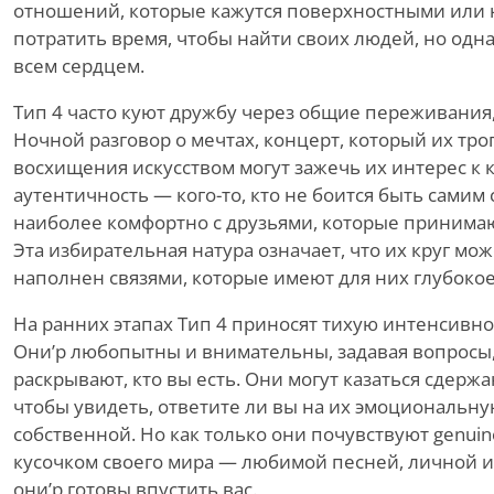
отношений, которые кажутся поверхностными или 
потратить время, чтобы найти своих людей, но одн
всем сердцем.
Тип 4 часто куют дружбу через общие переживания
Ночной разговор о мечтах, концерт, который их тро
восхищения искусством могут зажечь их интерес к 
аутентичность — кого-то, кто
не
боится быть самим 
наиболее комфортно с друзьями, которые принимаю
Эта избирательная натура означает, что их круг мо
наполнен связями, которые имеют для них глубокое
На ранних этапах Тип 4 приносят тихую интенсивн
Они
’
р любопытны и внимательны, задавая вопросы,
раскрывают, кто вы есть. Они могут казаться сдерж
чтобы увидеть, ответите ли вы на их эмоциональну
собственной. Но как только они почувствуют genuin
кусочком своего мира — любимой песней, личной и
они
’
р готовы впустить вас.