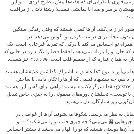
 می‌خوری یا نگرانی‌ای که هفته‌ها پیش مطرح کردی — و این
تعهدشان پر سر و صدا یا نمایشی نیست؛ رشتهٔ ثابتی از مراقبت
ند.
 حضور ابراز می‌کنند. آن‌ها کسی هستند که وقتی زندگی سنگین
نی بدون عجله برای درست کردن تو، گوش می‌دهد. در
ند، همراه تو احساس می‌کند با درکی که تقریباً غیرعادی است. یک
 که حال تو را بازتاب می‌دهد یا فقط فضا را نگه دارد در حالی که
ن اندازه که از صمیم قلب است، intuitive نیز هست.
آن‌ها همچنین ذوق خلاقانه‌ای به دوستی‌ها می‌آورند. نوع ۴ها عاشق به اشتراک گذاشتن علایقشان هستند
 هم، چه پیشنهاد فیلمی که آن‌ها را تکان داده، یا ساختن
هدیه‌ای که منحصربه‌فرد «تو» است. این gestos فقط سرگرم‌کننده نیستند؛ راهی برای گفتن این هستند:
 من با توست.» تخیلشان دوره‌های معمولی را به چیزی خاص تبدیل
ان‌گویی زیر ستارگان بدل می‌شود.
 در دوستی‌هایی که soulful و متقابل به نظر می‌رسند، شکوفا می‌شوند. آن‌ها از غواصی در
سؤالات بزرگ لذت می‌برند — تو به چه چیزهایی 꿈 می‌بینی؟ چه چیزی قلب تو را می‌شکند؟ — و
 آن‌ها دوستی هستند که تو را الهام می‌بخشد تا بیشتر احساس