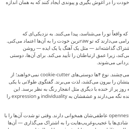
ی، عمیق‌تر فکر کنی و authenticity خودت را در آغوش بگیری و پیوندی ایجاد کنند که به همان اندازه
ه واقعاً تو را می‌شناسد، پیدا می‌کنند. به نزدیکی‌ای که
ساخته‌اند افتخار می‌کنند و لحظاتی را گرامی می‌دارند که تو rawترین خودت را به آن‌ها اعتماد می‌کنی.
 اشتراک گذاشته‌اند — مثل یک آهنگ یا یک ایده — روشن
‌کند، زیرا عمق ارتباطتان را تأیید می‌کند. برای آن‌ها، دوستی
دردانی می‌شوند.
آن‌ها همچنین uniqueness هر پیوند را می‌چشند. نوع ۴ها دوستی‌های cookie-cutter نمی‌خواهند؛ از
تشان را بیرون می‌کشد، لذت می‌برند. گفتگوی طولانی با یکی
ز پر از خنده با دیگری مثل انفجار رنگ به نظر برسد. این
رنگ‌های متنوع دنیای اجتماعی‌شان را زنده نگه می‌دارند و عشقشان به individuality و expression را
نوع ۴ها دوستانی را گنج می‌دانند که با openness عاطفی‌شان همخوانی دارند. وقتی تو شدت آن‌ها را با
ی‌ها یا عجیب‌وغریب‌هایت را به اشتراک می‌گذاری — آن‌ها