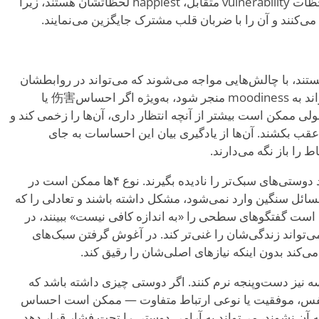
حس نادر تعلق را تجربه می‌کنند. این لحظات vulnerability متقابل، happiest لحظاتشان هستند، زیرا
می‌کنند و آن را با ضربان قلب مشترک جایگزین می‌نمایند.
ند نوع ۴ها دوستان remarkable هستند، با چالش‌هایی مواجه می‌شوند که می‌تواند در روابطشان
موج بزند. حساسیت عاطفی‌شان می‌تواند به moodiness منجر شود، به‌ویژه اگر احساس伤害 یا
گرفته‌شده کنند. یک remark معمولی ممکن است بیشتر از آنچه انتظار داری، آن‌ها را زخمی کند و
عقب بکشند. آن‌ها از یادگیری بیان این احساسات به جای
را باز نگه می‌دارند.
تمرکزشان بر عمق گاهی باعث می‌شود دوستی‌های سبک‌تر را نادیده بگیرند. نوع ۴ها ممکن است در
ز یک دوست casual که به مسائل سنگین وارد نمی‌شود، مشکل داشته باشند و تعادلی را که
ممکن است گفتگوهای سطحی را «به اندازه کافی نیست» ببینند، در
می‌تواند زندگی‌شان را غنی‌تر کند. در آغوش گرفتن سبک‌های
‌کند بدون اینکه نیازهای اصلی‌شان را رقیق کند.
یسه نیز دست‌وپنجه نرم کنند. اگر دوستی چیزی داشته باشد که
ه‌نفس، موفقیت یا نوعی ارتباط متفاوت — ممکن است احساس
اگر متوجه آن نشوند، می‌تواند به آرامی دوستی را تحت فشار قرار دهد.