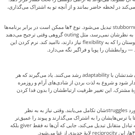
‌کند در لحظه حاضر بمانند و از آنچه تو به اشتراک می‌گذاری،
نیازشان به authenticity گاهی به stubbornness تبدیل می‌شود. نوع ۴ها ممکن است در برابر برنامه‌ها
یا dynamics مقاوم باشند که «درست» به نظرشان نمی‌رسد، مثل outing گروهی وقتی ترجیح می‌دهند
یکی به یکی صحبت کنند. این می‌تواند دوستان را که به flexibility نیاز دارند، ناامید کند. نرم کردن این
 — روابطشان را پویا و فراگیر نگه می‌دارد.
با گذشت زمان، نوع ۴ها با متعادل کردن شدتشان با adaptability رشد می‌کنند. یاد می‌گیرند که هر
ار شود و شروع به لذت بردن از شادی‌های آرام و روزمره
هٔ مشترک. این تغییر ظرفیت ارتباطشان را بدون فدا کردن
آن‌ها همچنین با اعتماد کردن به تو در مورد strugglesشان تکامل می‌یابند. وقتی نیاز به به نظر
، شک‌ها یا ترس‌هایشان را به اشتراک می‌گذارند و پیوند را عمیق‌تر
می‌کنند. این vulnerability دوستی را به تبادل متقابل تبدیل می‌کند، جایی که آن‌ها نه فقط giver بلکه