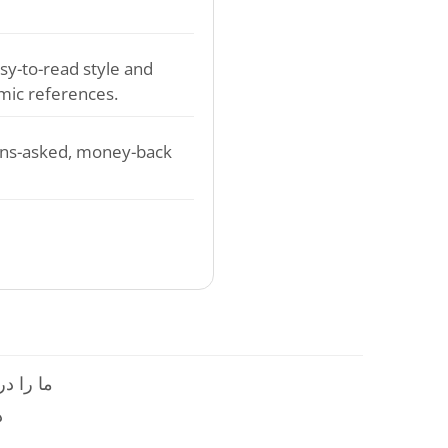
sy-to-read style and
mic references.
ons-asked, money-back
ما را در
م