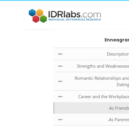
Enneagr
Descriptio
Strengths and Weaknesse
Romantic Relationships an
Datin
Career and the Workplac
As Friend
As Parents