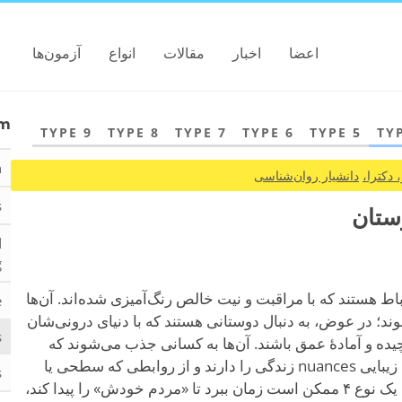
اعضا
اخبار
مقالات
انواع
آزمون‌ها
am
TYPE 9
TYPE 8
TYPE 7
TYPE 6
TYPE 5
TY
n
 دکترا،
دانشیار روان‌شناسی
s
d
g
شی ارتباط هستند که با مراقبت و نیت خالص رنگ‌آمیزی شده‌اند. آن‌ها
e
وند؛ در عوض، به دنبال دوستانی هستند که با دنیای درونی‌شان
s
یده و آمادهٔ عمق باشند. آن‌ها به کسانی جذب می‌شوند که
عشق مشترک به خلاقیت، درون‌نگری یا زیبایی nuances زندگی را دارند و از روابطی که سطحی یا
.
اجباری به نظر می‌رسند، دوری می‌کنند. یک نوع ۴ ممکن است زمان ببرد تا «مردم خودش» را پیدا کند،