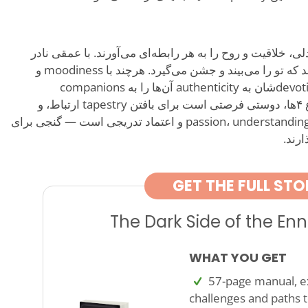
تند که همدلی، خلاقیت و روح را به هر رابطه‌ای می‌آورند. با عمقی نادر
ظاهر می‌شوند و حضوری عرضه می‌کنند که تو را می‌بیند و جشن می‌گیرد. هرچند با moodiness و
ideals بالا دست‌وپنجه نرم می‌کنند، devotionشان به authenticity آن‌ها را به companions
فراموش‌نشدنی تبدیل می‌کند. برای نوع ۴ها، دوستی فرصتی است برای بافتن tapestry ارتباط، و
مسیرشان به‌عنوان دوست، مسیری از passion، understanding و اعتماد تدریجی است — گنجی برای
رند.
GET THE FULL STO
The Dark Side of the E
WHAT YOU GET
57-page manual, ex
challenges and paths t