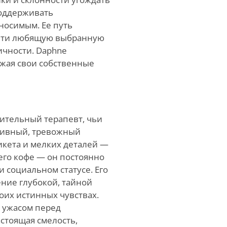
поддерживать
носимым. Ее путь
йти любящую выбранную
ичности. Daphne
ажая свои собственные
вительный терапевт, чьи
сивный, тревожный
кета и мелких деталей —
его кофе — он постоянно
и социальном статусе. Его
ние глубокой, тайной
оих истинных чувствах.
 ужасом перед
стоящая смелость,