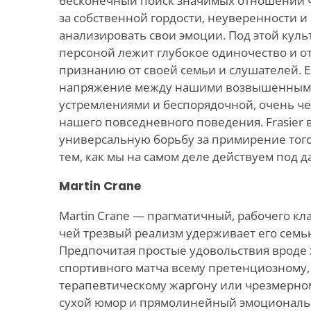
бесконечный поиск значимых отношений ча
за собственной гордости, неуверенности и
анализировать свои эмоции. Под этой куль
персоной лежит глубокое одиночество и о
признанию от своей семьи и слушателей. 
напряжение между нашими возвышенным
устремлениями и беспорядочной, очень ч
нашего повседневного поведения. Frasier
универсальную борьбу за примирение того,
тем, как мы на самом деле действуем под 
Martin Crane
Martin Crane — прагматичный, рабочего кла
чей трезвый реализм удерживает его семь
Предпочитая простые удовольствия вроде 
спортивного матча всему претенциозному, 
терапевтическому жаргону или чрезмерном
сухой юмор и прямолинейный эмоциональ