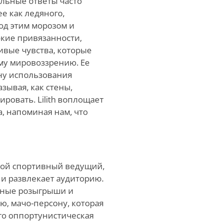
ельные ответы часто
е как ледяного,
од этим морозом и
кие привязанности,
вые чувства, которые
му мировоззрению. Ее
ну использования
зывая, как стены,
ровать. Lilith воплощает
, напоминая нам, что
ской спортивный ведущий,
 и развлекает аудиторию.
анные розыгрыши и
ю, мачо-персону, которая
Его оппортунистическая