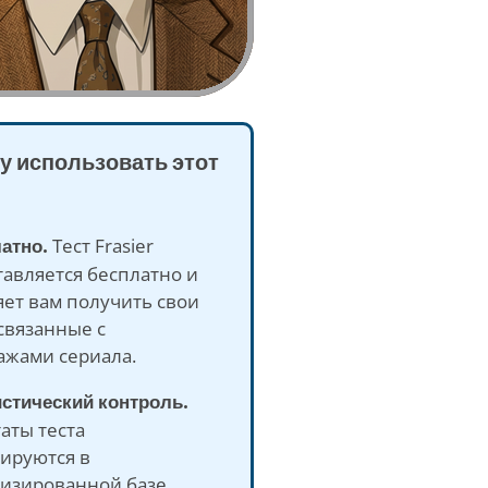
у использовать этот
латно.
Тест Frasier
авляется бесплатно и
ет вам получить свои
связанные с
ажами сериала.
истический контроль.
аты теста
рируются в
изированной базе