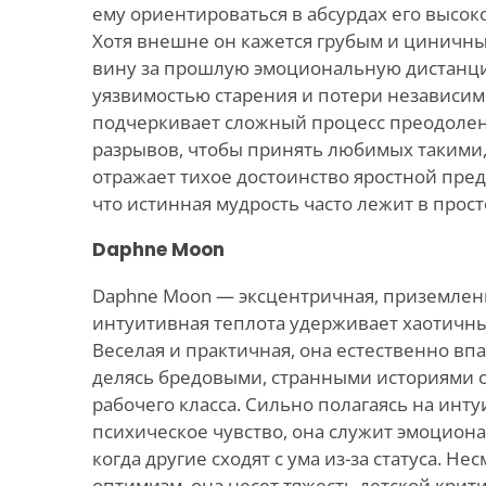
ему ориентироваться в абсурдах его высо
Хотя внешне он кажется грубым и циничны
вину за прошлую эмоциональную дистанци
уязвимостью старения и потери независим
подчеркивает сложный процесс преодоле
разрывов, чтобы принять любимых такими, 
отражает тихое достоинство яростной пре
что истинная мудрость часто лежит в прост
Daphne Moon
Daphne Moon — эксцентричная, приземлен
интуитивная теплота удерживает хаотичны
Веселая и практичная, она естественно впа
делясь бредовыми, странными историями 
рабочего класса. Сильно полагаясь на ин
психическое чувство, она служит эмоцион
когда другие сходят с ума из-за статуса. Не
оптимизм, она несет тяжесть детской крит