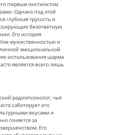
 его первым инстинктом
вами. Однако под этой
я глубокая трусость и
аскирующие безответную
нии. Его история
tive мужественностью и
длинной эмоциональной
дию использования шарма
часто является всего лишь
ский радиопсихолог, чья
асто саботирует его
ультурными вкусами и
но гоняется за
овершенством. Его