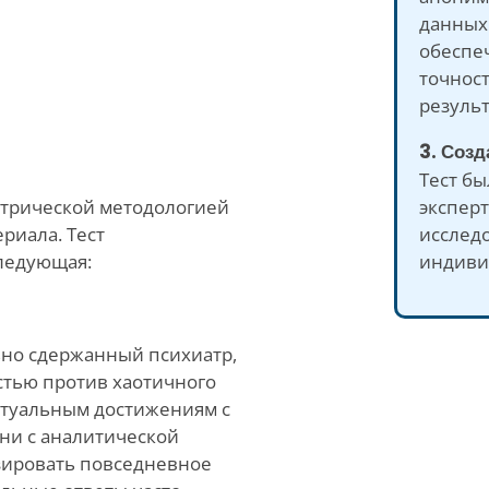
данных.
обеспе
точност
результ
3. Соз
Тест бы
эксперт
метрической методологией
исслед
риала. Тест
индиви
следующая:
льно сдержанный психиатр,
стью против хаотичного
ектуальным достижениям с
зни с аналитической
зировать повседневное