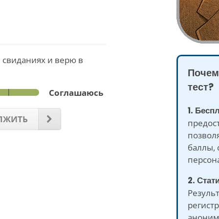
 свиданиях и верю в
Почем
тест?
Соглашаюсь
1. Бесп
ЛЖИТЬ
предост
позволя
баллы, 
персон
2. Стат
Результ
регист
аноним