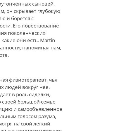
коутонченных сыновей.
м, он скрывает глубокую
ю и борется с
ости. Его повествование
ния поколенческих
какие они есть. Martin
данности, напоминая нам,
оте.
ная физиотерапевт, чья
х людей вокруг нее.
дает в роль сиделки,
о своей большой семье
туицию и самообъявленное
альным голосом разума,
смотря на свой легкий
ики и склонности угождать