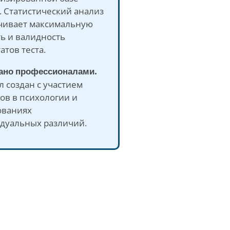
 Статистический анализ
чивает максимальную
ь и валидность
атов теста.
дано профессионалами.
л создан с участием
ов в психологии и
ованиях
дуальных различий.