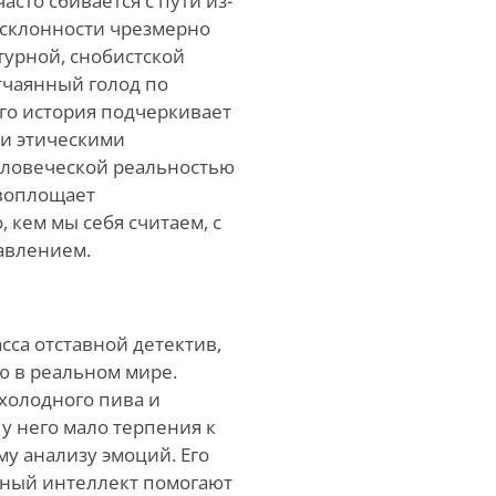
сто сбивается с пути из-
 склонности чрезмерно
турной, снобистской
тчаянный голод по
Его история подчеркивает
и этическими
еловеческой реальностью
 воплощает
 кем мы себя считаем, с
давлением.
сса отставной детектив,
ю в реальном мире.
холодного пива и
у него мало терпения к
у анализу эмоций. Его
ный интеллект помогают