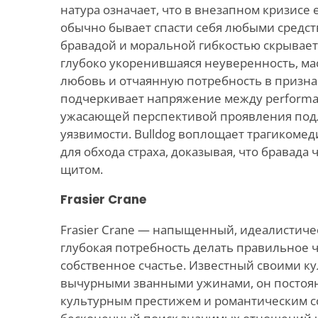
натура означает, что в внезапном кризисе
обычно бывает спасти себя любыми средст
бравадой и моральной гибкостью скрываетс
глубоко укоренившаяся неуверенность, м
любовь и отчаянную потребность в призна
подчеркивает напряжение между performa
ужасающей перспективой проявления по
уязвимости. Bulldog воплощает трагикоме
для обхода страха, доказывая, что бравада 
щитом.
Frasier Crane
Frasier Crane — напыщенный, идеалистиче
глубокая потребность делать правильное ч
собственное счастье. Известный своими к
вычурными званными ужинами, он постоян
культурным престижем и романтическим с