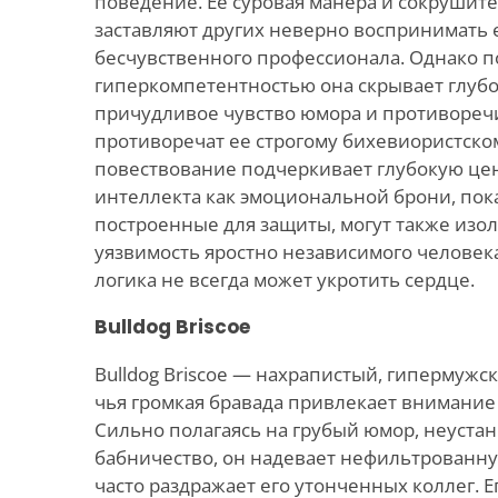
поведение. Ее суровая манера и сокрушит
заставляют других неверно воспринимать е
бесчувственного профессионала. Однако п
гиперкомпетентностью она скрывает глубо
причудливое чувство юмора и противоречи
противоречат ее строгому бихевиористско
повествование подчеркивает глубокую це
интеллекта как эмоциональной брони, пока
построенные для защиты, могут также изоли
уязвимость яростно независимого человека
логика не всегда может укротить сердце.
Bulldog Briscoe
Bulldog Briscoe — нахрапистый, гипермуж
чья громкая бравада привлекает внимание
Сильно полагаясь на грубый юмор, неуст
бабничество, он надевает нефильтрованну
часто раздражает его утонченных коллег. 