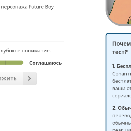
о персонажа Future Boy
Почем
глубокое понимание.
тест?
Соглашаюсь
1. Бесп
Conan 
ЛЖИТЬ
бесплат
ваши о
сериале
2. Обыч
перево
обычны
реакции