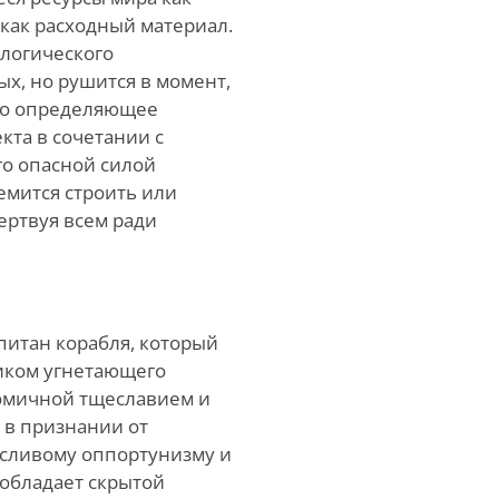
 как расходный материал.
ологического
х, но рушится в момент,
Его определяющее
та в сочетании с
го опасной силой
емится строить или
ертвуя всем ради
питан корабля, который
иком угнетающего
комичной тщеславием и
 в признании от
усливому оппортунизму и
 обладает скрытой