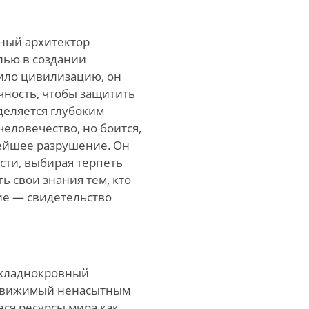
тный архитектор
лью в создании
ило цивилизацию, он
чность, чтобы защитить
деляется глубоким
человечество, но боится,
нейшее разрушение. Он
ости, выбирая терпеть
ь свои знания тем, кто
ие — свидетельство
и хладнокровный
 Движимый ненасытным
еся ресурсы мира как