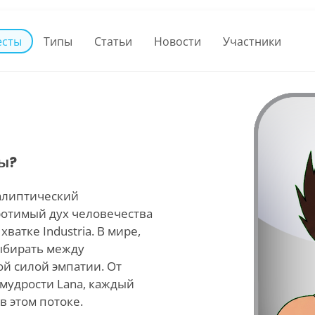
есты
Типы
Статьи
Новости
Участники
вы?
калиптический
ротимый дух человечества
ватке Industria. В мире,
ыбирать между
ой силой эмпатии. От
мудрости Lana, каждый
в этом потоке.