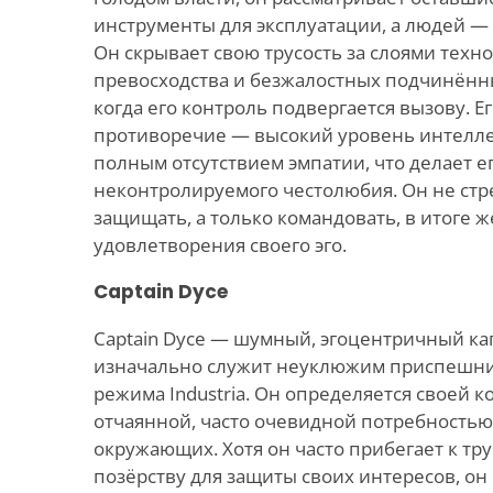
инструменты для эксплуатации, а людей —
Он скрывает свою трусость за слоями техн
превосходства и безжалостных подчинённы
когда его контроль подвергается вызову. 
противоречие — высокий уровень интеллек
полным отсутствием эмпатии, что делает е
неконтролируемого честолюбия. Он не стр
защищать, а только командовать, в итоге ж
удовлетворения своего эго.
Captain Dyce
Captain Dyce — шумный, эгоцентричный ка
изначально служит неуклюжим приспешн
режима Industria. Он определяется своей 
отчаянной, часто очевидной потребностью
окружающих. Хотя он часто прибегает к тр
позёрству для защиты своих интересов, он