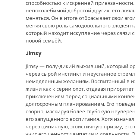
способностью к искренней привязанности. 
непоколебимой добротой других, его лоял
меняться. Он в итоге отбрасывает свои эг
меняя свою роль самодовольного злодея на
который находит искупление через связи с
новой семьёй.
Jimsy
Jimsy — полу-дикий выживший, который о
через сырой инстинкт и неустанное стрем
немедленным желаниям. Воспитанный в из
жизни как к серии охот, отдавая приоритет 
приключениям перед социальными конве
долгосрочным планированием. Его поведен
озорно, маскируя более глубокую неувере
его запущенного воспитания. Хотя изначал
через циничную, эгоистичную призму, его с
учит его ценности эмпатии и лояльности. 