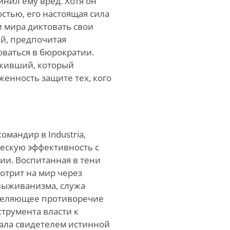
инил ему вред. Хотя он
стью, его настоящая сила
и мира диктовать свои
й, предпочитая
ваться в бюрократии.
ыживший, который
енность защите тех, кого
мандир в Industria,
ескую эффективность с
ии. Воспитанная в тени
отрит на мир через
выживанизма, служа
деляющее противоречие
струмента власти к
тала свидетелем истинной