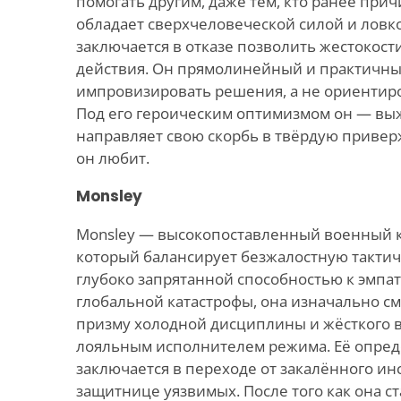
помогать другим, даже тем, кто ранее прич
обладает сверхчеловеческой силой и ловко
заключается в отказе позволить жестокост
действия. Он прямолинейный и практичны
импровизировать решения, а не ориентиро
Под его героическим оптимизмом он — в
направляет свою скорбь в твёрдую приверж
он любит.
Monsley
Monsley — высокопоставленный военный ко
который балансирует безжалостную тактич
глубоко запрятанной способностью к эмпат
глобальной катастрофы, она изначально см
призму холодной дисциплины и жёсткого 
лояльным исполнителем режима. Её опре
заключается в переходе от закалённого ин
защитнице уязвимых. После того как она с