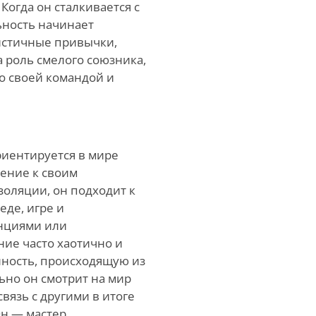
Когда он сталкивается с
ьность начинает
оистичные привычки,
 роль смелого союзника,
о своей командой и
риентируется в мире
ление к своим
оляции, он подходит к
еде, игре и
нциями или
ие часто хаотично и
нность, происходящую из
ьно он смотрит на мир
вязь с другими в итоге
Он — мастер