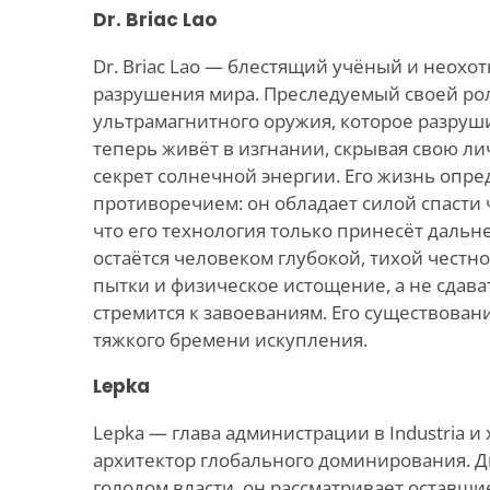
Dr. Briac Lao
Dr. Briac Lao — блестящий учёный и неохо
разрушения мира. Преследуемый своей ро
ультрамагнитного оружия, которое разруш
теперь живёт в изгнании, скрывая свою ли
секрет солнечной энергии. Его жизнь опре
противоречием: он обладает силой спасти 
что его технология только принесёт даль
остаётся человеком глубокой, тихой честн
пытки и физическое истощение, а не сдават
стремится к завоеваниям. Его существован
тяжкого бремени искупления.
Lepka
Lepka — глава администрации в Industria 
архитектор глобального доминирования.
голодом власти, он рассматривает оставши