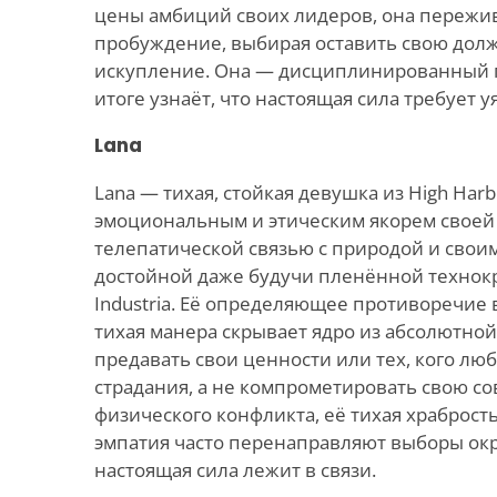
цены амбиций своих лидеров, она пережи
пробуждение, выбирая оставить свою долж
искупление. Она — дисциплинированный п
итоге узнаёт, что настоящая сила требует у
Lana
Lana — тихая, стойкая девушка из High Harb
эмоциональным и этическим якорем своей
телепатической связью с природой и своим
достойной даже будучи пленённой технок
Industria. Её определяющее противоречие в
тихая манера скрывает ядро из абсолютной
предавать свои ценности или тех, кого лю
страдания, а не компрометировать свою сов
физического конфликта, её тихая храброст
эмпатия часто перенаправляют выборы окр
настоящая сила лежит в связи.