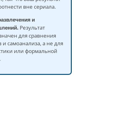
оотнести вне сериала.
развлечения и
лений.
Результат
значен для сравнения
 и самоанализа, а не для
стики или формальной
.