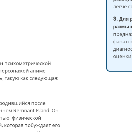
легче с
3. Для 
размыш
предна
фанатов
диагно
оценки
лён психометрической
 персонажей аниме-
ь, такую как следующая:
 родившийся после
ном Remnant Island. Он
тью, физической
, которая побуждает его