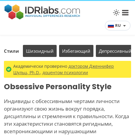
RU
Стили
Шизоидный
Избегающий
Депрессивный
Академически проверено
доктором Дженнифер
Шульц, Ph.D.,
доцентом психологии
Obsessive Personality Style
Индивиды с обсессивными чертами личности
организуют свою жизнь вокруг порядка,
дисциплины и стремления к правильности. Когда
эти характеристики становятся ригидными,
всепроникающими и нарушающими