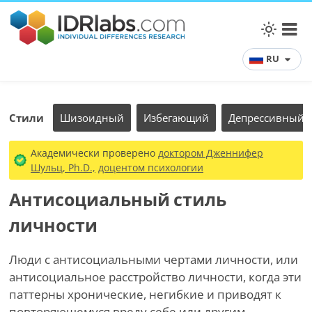
RU
Стили
Шизоидный
Избегающий
Депрессивный
Академически проверено
доктором Дженнифер
Шульц, Ph.D.,
доцентом психологии
Антисоциальный стиль
личности
Люди с антисоциальными чертами личности, или
антисоциальное расстройство личности, когда эти
паттерны хронические, негибкие и приводят к
повторяющемуся вреду себе или другим,