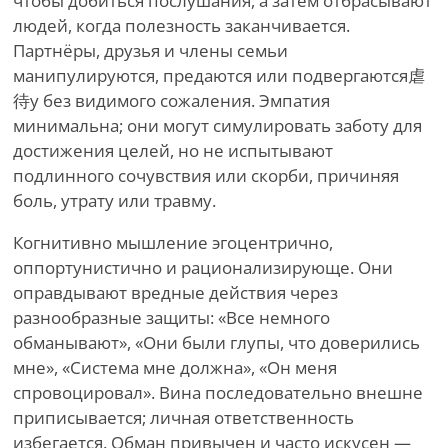
чтобы добиться послушания, а затем отбрасывают
людей, когда полезность заканчивается.
Партнёры, друзья и члены семьи
манипулируются, предаются или подвергаются虐
待у без видимого сожаления. Эмпатия
минимальна; они могут симулировать заботу для
достижения целей, но не испытывают
подлинного сочувствия или скорби, причиняя
боль, утрату или травму.
Когнитивно мышление эгоцентрично,
оппортунистично и рационализирующе. Они
оправдывают вредные действия через
разнообразные защиты: «Все немного
обманывают», «Они были глупы, что доверились
мне», «Система мне должна», «Он меня
спровоцировал». Вина последовательно внешне
приписывается; личная ответственность
избегается. Обман привычен и часто искусен —