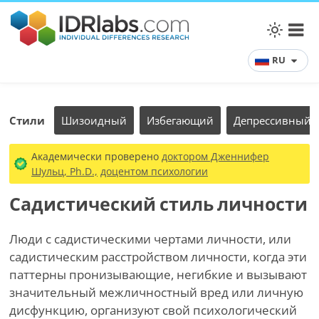
RU
Стили
Шизоидный
Избегающий
Депрессивный
Академически проверено
доктором Дженнифер
Шульц, Ph.D.,
доцентом психологии
Садистический стиль личности
Люди с садистическими чертами личности, или
садистическим расстройством личности, когда эти
паттерны пронизывающие, негибкие и вызывают
значительный межличностный вред или личную
дисфункцию, организуют свой психологический