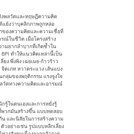
เชิงพลวัตและทฤษฎีความคิด
้แย้งว่าบุคลิกภาพถูกหล่อ
ักของความคิดและความเชื่อที่
ารณ์ในชีวิต เมื่อโครงสร้าง
ความยากลำบากที่เกิดซ้ำใน
PI ทำให้แนวคิดเหล่านี้เป็น
ยง พึ่งพิง เฉยเมย-ก้าวร้าว
 จิตเภท หวาดระแวง เส้นแบ่ง
นกลุ่มของพฤติกรรม แรงจูงใจ
พลวัตทางความคิดและอารมณ์
ักรู้ในตนเองและการหยั่งรู้
ี่พวกมันสร้างขึ้น แบบทดสอบ
งกัน และนิสัยในการสร้างความ
ัวอย่างเช่น รูปแบบหลีกเลี่ยง
ทางสังคมเนื่องจากกลัวการ