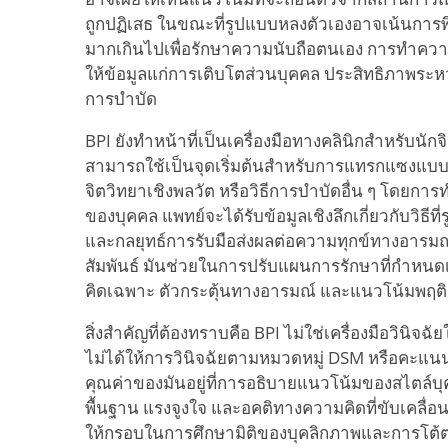
ถูกปฏิเสธ ในขณะที่รูปแบบหลงตัวเองอาจเน้นการ
มากเกินไปเพื่อรักษาความนับถือตนเอง การทำควา
ให้ข้อมูลแก่การเติบโตส่วนบุคคล ประสิทธิภาพร
การบำบัด
BPI ยังทำหน้าที่เป็นเครื่องมือทางคลินิกสำหรับนัก
สามารถใช้เป็นจุดเริ่มต้นสำหรับการแทรกแซงแบบ
จิตวิทยาเชิงพลวัต หรือวิธีการบำบัดอื่น ๆ โดยกา
ของบุคคล แพทย์จะได้รับข้อมูลเชิงลึกเกี่ยวกับวิธี
และกลยุทธ์การรับมือส่งผลต่อความทุกข์ทางอารม
สัมพันธ์ มันช่วยในการปรับแผนการรักษาที่กำหนด
คิดเฉพาะ ตัวกระตุ้นทางอารมณ์ และแนวโน้มพฤต
สิ่งสำคัญที่ต้องทราบคือ BPI ไม่ใช่เครื่องมือวินิจ
ไม่ได้ให้การวินิจฉัยตามหมวดหมู่ DSM หรือคะแน
คุณค่าของมันอยู่ที่การอธิบายแนวโน้มของสไตล์บุ
พื้นฐาน แรงจูงใจ และอคติทางความคิดที่ขับเคลื่อน
ให้กรอบในการศึกษามิติของบุคลิกภาพและการโต้