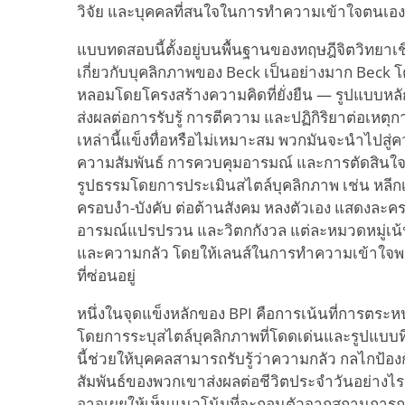
วิจัย และบุคคลที่สนใจในการทำความเข้าใจตนเอง
แบบทดสอบนี้ตั้งอยู่บนพื้นฐานของทฤษฎีจิตวิทยา
เกี่ยวกับบุคลิกภาพของ Beck เป็นอย่างมาก Beck โต
หลอมโดยโครงสร้างความคิดที่ยั่งยืน — รูปแบบหล
ส่งผลต่อการรับรู้ การตีความ และปฏิกิริยาต่อเหตุก
เหล่านี้แข็งทื่อหรือไม่เหมาะสม พวกมันจะนำไปสู่
ความสัมพันธ์ การควบคุมอารมณ์ และการตัดสินใจ B
รูปธรรมโดยการประเมินสไตล์บุคลิกภาพ เช่น หลีกเลี่
ครอบงำ-บังคับ ต่อต้านสังคม หลงตัวเอง แสดงละคร
อารมณ์แปรปรวน และวิตกกังวล แต่ละหมวดหมู่เน้
และความกลัว โดยให้เลนส์ในการทำความเข้าใจ
ที่ซ่อนอยู่
หนึ่งในจุดแข็งหลักของ BPI คือการเน้นที่การตระหน
โดยการระบุสไตล์บุคลิกภาพที่โดดเด่นและรูปแบบท
นี้ช่วยให้บุคคลสามารถรับรู้ว่าความกลัว กลไกป้อ
สัมพันธ์ของพวกเขาส่งผลต่อชีวิตประจำวันอย่างไร ต
อาจเผยให้เห็นแนวโน้มที่จะถอนตัวจากสถานการณ์