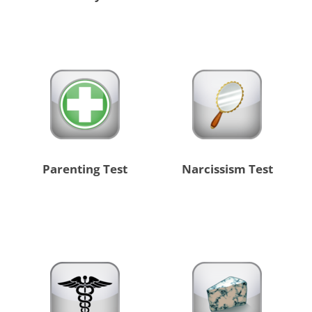
Parenting Test
Narcissism Test