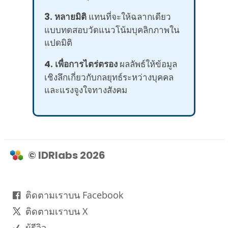
3. หลายมิติ
แทนที่จะให้ฉลากเดียว
แบบทดสอบวัดแนวโน้มบุคลิกภาพใน
แปดมิติ
4. เพื่อการไตร่ตรอง
ผลลัพธ์ให้ข้อมูล
เชิงลึกเกี่ยวกับกลยุทธ์ระหว่างบุคคล
และแรงจูงใจทางสังคม
© IDRlabs 2026
ติดตามเราบน Facebook
ติดตามเราบน X
ผู้รีวิว