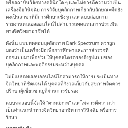
หรือสถาบันวิจัยทางคลินิกใด ๆ และไม่ควรตีความว่าเป็น
เครื่องมือวินิจฉัย การวิจัยบุคลิกภาพเกี่ยวกับลักษณะมืดยัง
คงเป็นสาขาที่มีการศึกษาเชิงรุก และแบบสอบถาม
รายงานตนเองออนไลน์ไม่สามารถทดแทนการประเมิน
ทางจิตวิทยาอาชีพได้
ดังนั้น แบบทดสอบบุคลิกภาพ Dark Spectrum ควรถูก
มองว่าเป็นเครื่องมือเพื่อการศึกษาและการสำรวจที่
ออกแบบมาเพื่อช่วยให้บุคคลไตร่ตรองถึงรูปแบบของ
บุคลิกภาพและพฤติกรรมระหว่างบุคคล
ไม่มีแบบทดสอบออนไลน์ใดสามารถให้การประเมินทาง
จิตวิทยาที่ชัดเจนได้ บุคคลที่กังวลเกี่ยวกับสุขภาพจิตควร
ปรึกษาผู้เชี่ยวชาญที่ผ่านการรับรอง
แบบทดสอบนี้จัดให้ “ตามสภาพ” และไม่ควรตีความว่า
เป็นคำแนะนำทางจิตวิทยาอาชีพ การวินิจฉัย หรือการ
รักษา