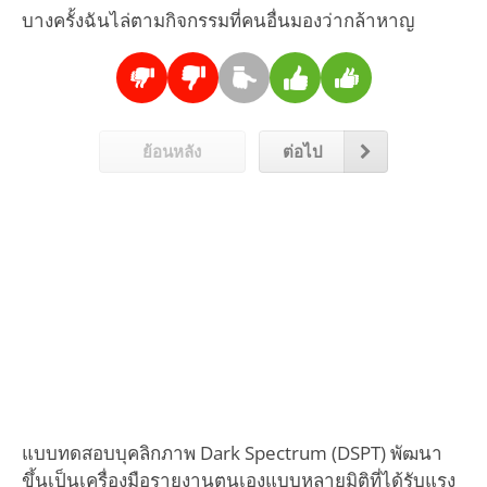
บางครั้งฉันไล่ตามกิจกรรมที่คนอื่นมองว่ากล้าหาญ
ย้อนหลัง
ต่อไป
แบบทดสอบบุคลิกภาพ Dark Spectrum (DSPT) พัฒนา
ขึ้นเป็นเครื่องมือรายงานตนเองแบบหลายมิติที่ได้รับแรง