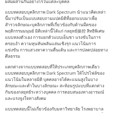
ผสมผสานกันอย่างไรในแต่ละบุคคล
แบบทดสอบบุคลิกภาพ Dark Spectrum นำแนวคิดเหล่า
นี้มาปรับเป็นแบบสอบถามแปดมิติที่ออกแบบมาเพื่อ
สำรวจลักษณะบุคลิกภาพที่เกี่ยวข้องกับด้านมืดของ
พฤติกรรมมนุษย์ มิติเหล่านี้ได้แก่ กลยุทธ์操控 สิทธิพิเศษ
แบบหลงตัวเอง การแยกตัวแบบเย็นชา แรงขับในการ
ครอบงำ ความหุนหันพลันแล่นเชิงรุก แนวโน้มการ
แข่งขัน การแสวงหาความตื่นเต้น และการปลดปล่อยทาง
ศีลธรรม
แตกต่างจากแบบทดสอบที่ให้ประเภทบุคลิกภาพเดียว
แบบทดสอบบุคลิกภาพ Dark Spectrum ให้โปรไฟล์ของ
แนวโน้มในหลายมิติ บุคคลอาจได้คะแนนสูงในบาง
ลักษณะและต่ำในบางลักษณะ สะท้อนรูปแบบที่แตกต่าง
กันของกลยุทธ์ระหว่างบุคคล การตอบสนองทางอารมณ์
และแรงจูงใจทางสังคม
แบบทดสอบนี้ไม่เกี่ยวข้องกับมหาวิทยาลัย โรงพยาบาล