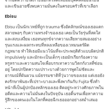
และเขินอายซึ่งพบความมั่นคงในครอบครัวที่เขาเลือก
Ebisu
Ebisu เป็นนักเวทย์ที่ถูก trauma ซึ่งอัตลักษณ์ของเธอแตก
สลายพอๆ กับความทรงจำของเธอ เคยเป็นวัยรุ่นที่สดใส
และสงบเสงี่ยม เธอทนทุกข์จากความเสียหายสมองอย่าง
รุนแรงและผลกระทบที่หลงเหลือของเวทมนตร์ผิด
กฎหมาย ทำให้เธอมีแนวโน้มที่จะประพฤติตัวแบบผิดปกติ
impulsively และมักจะเป็นเด็กๆ เธอมักเรียกร้องความ
หรูหราและความสนใจเพื่อบรรเทาความวิตกกังวลที่ซ่อน
อยู่ โดยปกปิดความเปราะบางด้วยการพูดไม่ชัดและ
อารมณ์ที่ผันผวน แม้ธรรมชาติที่วุ่นวายของเธอ แต่เธอยัง
คงรักษาพันธะที่เปราะบางและพึ่งพากันกับ Fujita ซึ่งทำ
หน้าที่เป็นผู้ปกป้องหลักของเธอ ติดอยู่ระหว่างศักยภาพใน
อดีตและความไม่มั่นคงในปัจจุบัน เธอดิ้นรนเพื่อหาความ
รู้สึกของตนเองในโลกที่คอยฉีกเธอออกอย่างสม่ำเสมอ