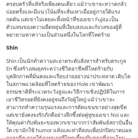
ครอบครัวที่แท้จริงเพียงคนเดียว แม้ว่าเขาจะหวาดกลัว
บ่อยครั้งและมีแนวโน้มที่จะสั่นเทาเมื่ออยู่ภายใต้แรง
กดดัน แต่เขาไม่เคยละทิ้งหน้าที่ของเขา Fujita เป็น
ตัวแทนของความยืดหยุ่นที่เงียบสงบและกังวลของผู้ที่
พยายามหาความเป็นส่วนหนึ่งในโลกที่โหดร้าย
Shin
Shin เป็นนักทำความสะอาดระดับสังหารสำหรับตระกูล
En ซึ่งสร้างสมดุลระหว่างชีวิตอาชีพที่โหดร้ายกับ
บุคลิกภาพที่มั่นคงและเรียบง่ายอย่างน่าประหลาด เติบโต
ในสภาพแวดล้อมที่โหดร้ายของ Hole เขาพัฒนา
ธรรมชาติที่ระแวดระวังสูงและวิธีการเชิงปฏิบัติในการ
เอาชีวิตรอดที่ยังคงอยู่จนถึงวัยผู้ใหญ่ แม้ว่าเขาจะ
สามารถทำความรุนแรงและการตัดแขนขาอย่างสุดขีด
แต่เขายังคงจงรักภักดีอย่างลึกซึ้งต่อคู่หูของเขา Noi และ
ให้คุณค่ากับพันธะของพวกเขามากกว่าสัมพันธ์สถาบันอื่น
ใด เขามักใช้ humor แห้งและท่าทีสงบเพื่อปกปิดบาดแผล
จากอดีต ภายใต้ภายนอกที่โหดเหี้ยมมีบุคคลที่อ่อนโยน