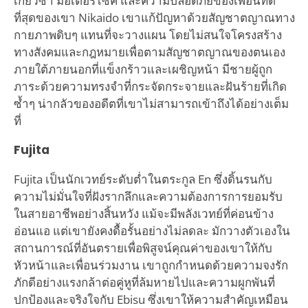
เกี๊ยวซ่า มอเตอร์ไซค์ และความปลอดภัยของเพื่อนที่ดี
ที่สุดของเขา Nikaido เขาแก้ปัญหาด้วยสัญชาตญาณทาง
กายภาพดิบๆ แทนที่จะวางแผน โดยไม่สนใจโครงสร้าง
ทางสังคมและกฎหมายเพื่อตามสัญชาตญาณของตนเอง
ภายใต้ภายนอกที่แข็งกร้าวและเผชิญหน้า มีชายผู้ถูก
ภาระด้วยความทรงจำที่กระจัดกระจายและฝันร้ายที่เกิด
ซ้ำๆ น่ากลัวของอดีตที่เขาไม่สามารถเข้าถึงได้อย่างเต็ม
ที่
Fujita
Fujita เป็นนักเวทย์ระดับต่ำในตระกูล En ซึ่งดิ้นรนกับ
ความไม่มั่นใจที่ฝังรากลึกและความต้องการการยอมรับ
ในสายอาชีพอย่างสิ้นหวัง แม้จะมีพลังเวทย์ที่ค่อนข้าง
อ่อนแอ แต่เขายังคงดื้อรั้นอย่างไม่ลดละ มักวางตัวเองใน
สถานการณ์ที่อันตรายเพื่อพิสูจน์คุณค่าของเขาให้กับ
หัวหน้าและเพื่อนร่วมงาน เขาถูกกำหนดด้วยความจงรัก
ภักดีอย่างแรงกล้าต่อคู่หูที่ล้มหายไปและความผูกพันที่
ปกป้องและจริงใจกับ Ebisu ซึ่งเขาให้ความสำคัญเหมือน