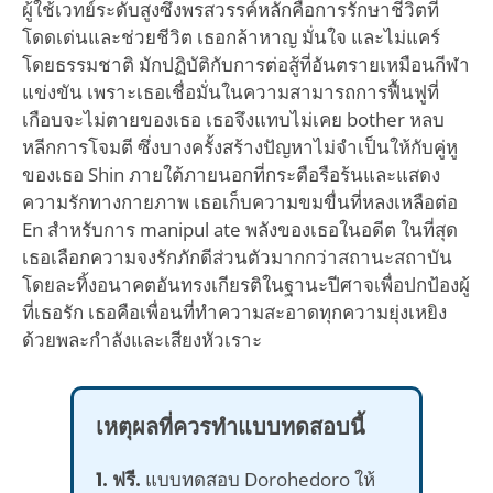
ผู้ใช้เวทย์ระดับสูงซึ่งพรสวรรค์หลักคือการรักษาชีวิตที่
โดดเด่นและช่วยชีวิต เธอกล้าหาญ มั่นใจ และไม่แคร์
โดยธรรมชาติ มักปฏิบัติกับการต่อสู้ที่อันตรายเหมือนกีฬา
แข่งขัน เพราะเธอเชื่อมั่นในความสามารถการฟื้นฟูที่
เกือบจะไม่ตายของเธอ เธอจึงแทบไม่เคย bother หลบ
หลีกการโจมตี ซึ่งบางครั้งสร้างปัญหาไม่จำเป็นให้กับคู่หู
ของเธอ Shin ภายใต้ภายนอกที่กระตือรือร้นและแสดง
ความรักทางกายภาพ เธอเก็บความขมขื่นที่หลงเหลือต่อ
En สำหรับการ manipul ate พลังของเธอในอดีต ในที่สุด
เธอเลือกความจงรักภักดีส่วนตัวมากกว่าสถานะสถาบัน
โดยละทิ้งอนาคตอันทรงเกียรติในฐานะปีศาจเพื่อปกป้องผู้
ที่เธอรัก เธอคือเพื่อนที่ทำความสะอาดทุกความยุ่งเหยิง
ด้วยพละกำลังและเสียงหัวเราะ
เหตุผลที่ควรทำแบบทดสอบนี้
1. ฟรี.
แบบทดสอบ Dorohedoro ให้