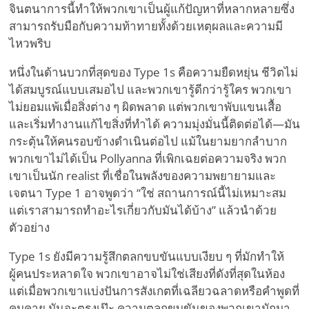
จินตนาการนี้ทำให้พวกเขาเป็นผู้แก้ปัญหาที่หลากหลายซึ่ง
สามารถรับมือกับความท้าทายทั้งด้วยเหตุผลและความมี
ไหวพริบ
หนึ่งในด้านบวกที่สุดของ Type 1s คือความยืดหยุ่น ชีวิตไม่
ได้สมบูรณ์แบบเสมอไป และพวกเขารู้ดีกว่ารู้ใคร พวกเขา
ไม่ยอมแพ้เมื่อสิ่งต่าง ๆ ผิดพลาด แต่พวกเขาพับแขนเสื้อ
และเริ่มทำงานแก้ไขสิ่งที่ทำได้ ความมุ่งมั่นนี้ติดต่อได้—มัน
กระตุ้นให้คนรอบข้างดำเนินต่อไป แม้ในยามยากลำบาก
พวกเขาไม่ได้เป็น Pollyanna ที่เพิกเฉยต่อความจริง พวก
เขาเป็นนัก realist ที่เชื่อในพลังของความพยายามและ
เจตนา Type 1 อาจพูดว่า “ใช่ สถานการณ์นี้ไม่เหมาะสม
แต่เราสามารถทำอะไรเกี่ยวกับมันได้บ้าง” แล้วนำด้วย
ตัวอย่าง
Type 1s ยังมีความรู้สึกตลกขบขันแบบเงียบ ๆ ที่มักทำให้
ผู้คนประหลาดใจ พวกเขาอาจไม่ใช่เสียงที่ดังที่สุดในห้อง
แต่เมื่อพวกเขาแบ่งปันการสังเกตที่เฉลียวฉลาดหรือคำพูดที่
คมคาย มันจะตรงเป๊ะ ความตลกขบขันของพวกเขามักมา