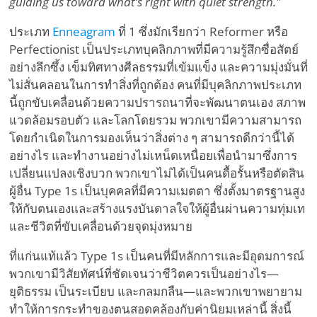
guiding us toward what’s right with quiet strength."
ประเภท
Enneagram
ที่ 1 ซึ่งมักเรียกว่า Reformer หรือ
Perfectionist เป็นประเภทบุคลิกภาพที่มีความรู้สึกซื่อสัตย์
อย่างลึกซึ้ง เข็มทิศทางศีลธรรมที่เข้มแข็ง และความมุ่งมั่นที่
ไม่สั่นคลอนในการทำสิ่งที่ถูกต้อง คนที่มีบุคลิกภาพประเภท
นี้ถูกขับเคลื่อนด้วยความปรารถนาที่จะพัฒนาตนเอง สภาพ
แวดล้อมรอบตัว และโลกโดยรวม พวกเขามีความสามารถ
โดยกำเนิดในการมองเห็นว่าสิ่งต่าง ๆ สามารถดีกว่านี้ได้
อย่างไร และทำงานอย่างไม่เหน็ดเหนื่อยเพื่อนำมาซึ่งการ
เปลี่ยนแปลงเชิงบวก พวกเขาไม่ได้เป็นคนดื้อรั้นหรือตัดสิน
ผู้อื่น Type 1s เป็นบุคคลที่มีความเมตตา ซึ่งตั้งมาตรฐานสูง
ให้กับตนเองและสร้างแรงบันดาลใจให้ผู้อื่นผ่านความทุ่มเท
และชีวิตที่ขับเคลื่อนด้วยจุดมุ่งหมาย
ที่แก่นแท้แล้ว Type 1s เป็นคนที่มีหลักการและมีอุดมการณ์
พวกเขามีวิสัยทัศน์ที่ชัดเจนว่าชีวิตควรเป็นอย่างไร—
ยุติธรรม เป็นระเบียบ และกลมกลืน—และพวกเขาพยายาม
ทำให้การกระทำของตนสอดคล้องกับค่านิยมเหล่านี้ สิ่งนี้