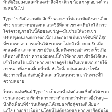
มั่นที่เงียบสงบและมั่นคงว่าสิ่งดี ๆ เล็ก ๆ น้อย ๆ ทุกอย่างล้วน
สะสมกันไป
Type 1s ยังมีความคิดลึกซึ้ง พวกเขาใช้เวลาคิดถึงทางเลือก
ต่าง ๆ ผลกระทบของตน และวิธีที่พวกเขาจะเติบโตได้ การ
ใคร่ครวญภายในนี้คือของขวัญ—มันช่วยให้พวกเขา
ปรับปรุงตนเองอย่างต่อเนื่องและกลายเป็นเวอร์ชันที่ดีที่สุด
ที่พวกเขาสามารถเป็นได้ พวกเขาไม่กลัวที่จะยอมรับเมื่อ
ตนเองผิด และพวกเขาปรับเปลี่ยนทิศทางอย่างรวดเร็วเมื่อ
เห็นทางที่ดีกว่า ความถ่อมตนนี้ทำให้พวกเขาเข้าถึงได้และ
เข้าใจกันได้ แม้ว่าพวกเขาอาจดูจริงจังในแวบแรก ภายใต้
ภายนอกที่สงบเสงี่ยมนั้นคือหัวใจที่อบอุ่นและห่วงใยซึ่ง
ต้องการเชื่อมต่อกับผู้อื่นและสนับสนุนพวกเขาในทางที่มี
ความหมาย
ในความสัมพันธ์ Type 1s เป็นคนซื่อสัตย์และเชื่อถือได้ พวก
เขาแสดงความรักผ่านการกระทำมากกว่าท่าทางยิ่งใหญ่—
นึกถึงเพื่อนที่จำวันเกิดคุณได้เสมอ หรือคู่ครองที่เงียบ ๆ
แก้ไขบางอย่างในบ้านโดยที่ไม่ต้องถูกขอ พวกเขายึดมั่นใน