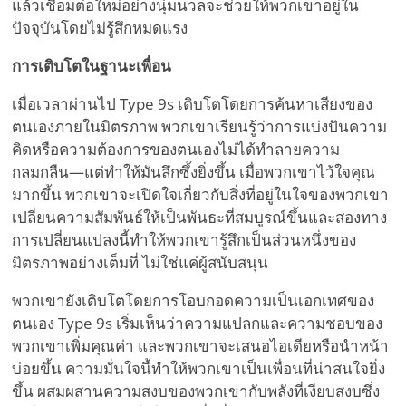
แล้วเชื่อมต่อใหม่อย่างนุ่มนวลจะช่วยให้พวกเขาอยู่ใน
ปัจจุบันโดยไม่รู้สึกหมดแรง
การเติบโตในฐานะเพื่อน
เมื่อเวลาผ่านไป Type 9s เติบโตโดยการค้นหาเสียงของ
ตนเองภายในมิตรภาพ พวกเขาเรียนรู้ว่าการแบ่งปันความ
คิดหรือความต้องการของตนเองไม่ได้ทำลายความ
กลมกลืน—แต่ทำให้มันลึกซึ้งยิ่งขึ้น เมื่อพวกเขาไว้ใจคุณ
มากขึ้น พวกเขาจะเปิดใจเกี่ยวกับสิ่งที่อยู่ในใจของพวกเขา
เปลี่ยนความสัมพันธ์ให้เป็นพันธะที่สมบูรณ์ขึ้นและสองทาง
การเปลี่ยนแปลงนี้ทำให้พวกเขารู้สึกเป็นส่วนหนึ่งของ
มิตรภาพอย่างเต็มที่ ไม่ใช่แค่ผู้สนับสนุน
พวกเขายังเติบโตโดยการโอบกอดความเป็นเอกเทศของ
ตนเอง Type 9s เริ่มเห็นว่าความแปลกและความชอบของ
พวกเขาเพิ่มคุณค่า และพวกเขาจะเสนอไอเดียหรือนำหน้า
บ่อยขึ้น ความมั่นใจนี้ทำให้พวกเขาเป็นเพื่อนที่น่าสนใจยิ่ง
ขึ้น ผสมผสานความสงบของพวกเขากับพลังที่เงียบสงบซึ่ง