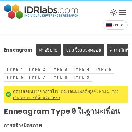
TH
Enneagram
คำอธิบาย
จุดแข็งและจุดอ่อน
ความสัมพั
TYPE 1
TYPE 2
TYPE 3
TYPE 4
TYPE 5
TYPE 6
TYPE 7
TYPE 8
TYPE 9
ตรวจสอบทางวิชาการโดย
ดร. เจนนิเฟอร์ ชูลซ์, Ph.D.,
รอง
ศาสตราจารย์ด้านจิตวิทยา
Enneagram Type 9 ในฐานะเพื่อน
การสร้างมิตรภาพ