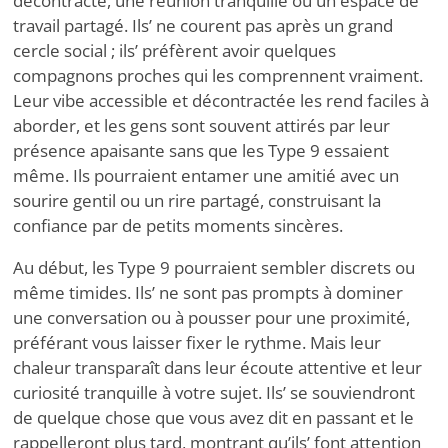
décontracté, une réunion tranquille ou un espace de
travail partagé. Ils
’
ne courent pas après un grand
cercle social ; ils
’
préfèrent avoir quelques
compagnons proches qui les comprennent vraiment.
Leur vibe accessible et décontractée les rend faciles à
aborder, et les gens sont souvent attirés par leur
présence apaisante sans que les Type 9 essaient
même. Ils pourraient entamer une amitié avec un
sourire gentil ou un rire partagé, construisant la
confiance par de petits moments sincères.
Au début, les Type 9 pourraient sembler discrets ou
même timides. Ils
’
ne sont pas prompts à dominer
une conversation ou à pousser pour une proximité,
préférant vous laisser fixer le rythme. Mais leur
chaleur transparaît dans leur écoute attentive et leur
curiosité tranquille à votre sujet. Ils
’
se souviendront
de quelque chose que vous avez dit en passant et le
rappelleront plus tard, montrant qu’ils
’
font attention