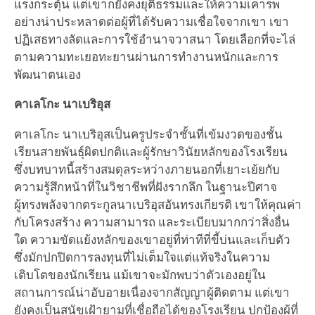
แรงกระตุ้น แต่เขาก็ยังคงยุติธรรมและให้ความเคารพ
อย่างน่าประหลาดต่อผู้ที่ได้รับความเชื่อใจจากเขา เขา
ปฏิเสธทางลัดและการใช้อำนาจวาสนา โดยเลือกที่จะไล่
ตามความทะเยอทะยานผ่านการทำงานหนักและการ
พัฒนาตนเอง
คาเลโกะ นาเบริอุส
คาเลโกะ นาเบริอุสเป็นครูประจำชั้นที่เข้มงวดของชั้น
เรียนสายพันธุ์ผิดปกติและผู้รักษาวินัยหลักของโรงเรียน
ซึ่งบทบาทนี้สร้างสมดุลระหว่างภายนอกที่เยาะเย้ยกับ
ความรู้สึกหน้าที่ในวิชาชีพที่ฝังรากลึก ในฐานะปีศาจ
ผู้ทรงพลังจากตระกูลนาเบริอุสอันทรงเกียรติ เขาให้คุณค่า
กับโครงสร้าง ความสามารถ และระเบียบมากกว่าสิ่งอื่น
ใด ความขัดแย้งหลักของเขาอยู่ที่ท่าทีที่ขี้บ่นและเก็บตัว
ซึ่งมักปกปิดการลงทุนที่ไม่เต็มใจแต่แท้จริงในความ
เติบโตของนักเรียน แม้เขาจะมักพบว่าตัวเองอยู่ใน
สถานการณ์น่าอับอายเนื่องจากสัญญาผู้ติดตาม แต่เขา
ยังคงเป็นสุนัขเฝ้ายามที่เชื่อถือได้ของโรงเรียน ปกป้องผู้ที่