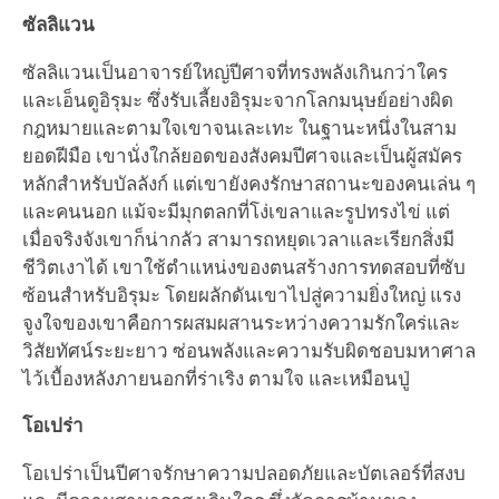
ซัลลิแวน
ซัลลิแวนเป็นอาจารย์ใหญ่ปีศาจที่ทรงพลังเกินกว่าใคร
และเอ็นดูอิรุมะ ซึ่งรับเลี้ยงอิรุมะจากโลกมนุษย์อย่างผิด
กฎหมายและตามใจเขาจนเละเทะ ในฐานะหนึ่งในสาม
ยอดฝีมือ เขานั่งใกล้ยอดของสังคมปีศาจและเป็นผู้สมัคร
หลักสำหรับบัลลังก์ แต่เขายังคงรักษาสถานะของคนเล่น ๆ
และคนนอก แม้จะมีมุกตลกที่โง่เขลาและรูปทรงไข่ แต่
เมื่อจริงจังเขาก็น่ากลัว สามารถหยุดเวลาและเรียกสิ่งมี
ชีวิตเงาได้ เขาใช้ตำแหน่งของตนสร้างการทดสอบที่ซับ
ซ้อนสำหรับอิรุมะ โดยผลักดันเขาไปสู่ความยิ่งใหญ่ แรง
จูงใจของเขาคือการผสมผสานระหว่างความรักใคร่และ
วิสัยทัศน์ระยะยาว ซ่อนพลังและความรับผิดชอบมหาศาล
ไว้เบื้องหลังภายนอกที่ร่าเริง ตามใจ และเหมือนปู่
โอเปร่า
โอเปร่าเป็นปีศาจรักษาความปลอดภัยและบัตเลอร์ที่สงบ