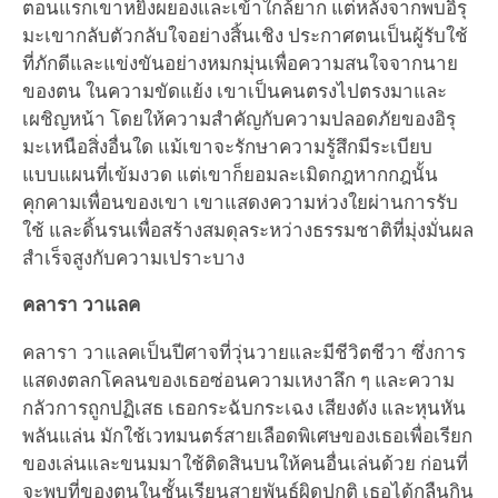
ตอนแรกเขาหยิ่งผยองและเข้าใกล้ยาก แต่หลังจากพบอิรุ
มะเขากลับตัวกลับใจอย่างสิ้นเชิง ประกาศตนเป็นผู้รับใช้
ที่ภักดีและแข่งขันอย่างหมกมุ่นเพื่อความสนใจจากนาย
ของตน ในความขัดแย้ง เขาเป็นคนตรงไปตรงมาและ
เผชิญหน้า โดยให้ความสำคัญกับความปลอดภัยของอิรุ
มะเหนือสิ่งอื่นใด แม้เขาจะรักษาความรู้สึกมีระเบียบ
แบบแผนที่เข้มงวด แต่เขาก็ยอมละเมิดกฎหากกฎนั้น
คุกคามเพื่อนของเขา เขาแสดงความห่วงใยผ่านการรับ
ใช้ และดิ้นรนเพื่อสร้างสมดุลระหว่างธรรมชาติที่มุ่งมั่นผล
สำเร็จสูงกับความเปราะบาง
คลารา วาแลค
คลารา วาแลคเป็นปีศาจที่วุ่นวายและมีชีวิตชีวา ซึ่งการ
แสดงตลกโคลนของเธอซ่อนความเหงาลึก ๆ และความ
กลัวการถูกปฏิเสธ เธอกระฉับกระเฉง เสียงดัง และหุนหัน
พลันแล่น มักใช้เวทมนตร์สายเลือดพิเศษของเธอเพื่อเรียก
ของเล่นและขนมมาใช้ติดสินบนให้คนอื่นเล่นด้วย ก่อนที่
จะพบที่ของตนในชั้นเรียนสายพันธุ์ผิดปกติ เธอได้กลืนกิน