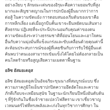
อย่างเงียบ ๆ ลักษณะเด่นของอิรุมะคือความยอมรับที่สูง
มากและสัญชาตญาณในการปกป้องผู้อื่นมากกว่าการ
ต่อสู้ ในความขัดแย้ง การตอบสนองเริ่มต้นของเขาคือ
การหลีกเลี่ยง แต่เมื่อถูกบีบคั้นเขาจะยืนหยัดบนเส้นทาง
ศีลธรรม ปฏิเสธที่จะประนีประนอมกับคุณค่าของตน
ความขัดแย้งระหว่างธรรมชาติที่อ่อนโยนและเอาใจคน
อื่นกับความมุ่งมั่นที่แข็งแกร่งและขับเคลื่อนด้วยคุณค่านี้
สะท้อนประสบการณ์ของผู้ที่เคยชินกับการรับใช้ผู้อื่นแต่
ค้นพบว่าตนเองสามารถเข้มแข็งได้โดยไม่ต้องกลายเป็น
คนโหดร้ายหรือสูญเสียความเมตตาพื้นฐาน
อลิซ อัสมอเดอุส
อลิซ อัสมอเดอุสเป็นอัจฉริยะขุนนางที่สมบูรณ์แบบ ซึ่ง
ความภาคภูมิใจเย็นชาปกปิดความอึดอัดใจและความ
ภักดีเกือบจะเหมือนสุนัข ในฐานะนักเรียนปีหนึ่งอันดับต้น
ๆ ที่รู้จักกันในชื่อเจ้าชายเปลวไฟสีคราม เขาเชี่ยวชาญ
เวทมนตร์ไฟที่ทรงพลังและเก่งในทุกวิชาการศึกษา ใน