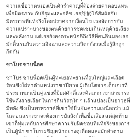
ความเชื่อว่าตนเองเป็นตัวรำคาญที่ต้องจ่ายค่าตอบแทน
เพื่อมิตรภาพ กับอิรุมะและอลิซ เธอ终於ได้สัมผัสกับ
มิตรภาพที่แท้จริงโดยปราศจากเงื่อนไข เธอจัดการกับ
ความเปราะบางของตนด้วยการชดเชยเกินเหตุด้วยเสียง
และพลังงาน แต่เธอยังคงตระหนักดีถึงวิธีที่คนอื่นมองเธอ
มักดิ้นรนกับความอิจฉาและความวิตกกังวลเมื่อรู้สึกถูก
กีดกัน
ซาโบร ซาบน็อค
ซาโบร ซาบน็อคเป็นผู้ทะเยอทะยานที่สูงใหญ่และเลือด
ร้อนซึ่งใฝ่หาตำแหน่งราชาปีศาจ ผู้เติบโตจากเด็กเกเรที่
ประมาทมาเป็นคู่แข่งที่มียศศักดิ์และคิดมาก เขาสามารถ
ใช้พลังสายเลือดในการกินวัสดุใด ๆ แล้วแปลงเป็นอาวุธที่
มีพลัง ซึ่งเป็นพรสวรรค์ที่เขาใช้ยืนยันความเหนือกว่า แม้
ในตอนแรกเขาจะต้องการบัลลังก์เพื่อชื่อเสียง แต่สุดท้าย
เขาก็ทุ่มเทกับการศึกษาความรับผิดชอบที่แท้จริงของการ
เป็นผู้นำ ซาโบรเผชิญหน้าอย่างดุเดือดและมักทำตาม