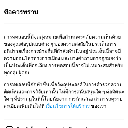
ข้อควรทราบ
TH
การทดสอบนี้มีจุดมุ่งหมายเพื่อกำหนดระดับความเห็นด้วย
ของคุณต่อรูปแบบต่าง ๆ ของความสงสัยในประเด็นการ
ทบทวนทางวิชาการโดย
Dr. Kellen Gracey
, Ph.D. ใน
วิทยาศาสตร์การเมือง.
อภิปรายเรื่องการย้ายถิ่นที่กำลังดำเนินอยู่ ประเด็นนี้อาจมี
ความอ่อนไหวทางการเมือง และบางคำถามอาจถูกมองว่า
Politics
เป็นประเด็นที่ถกเถียง การทดสอบนี้อาจไม่เหมาะสมสำหรับ
ทุกกลุ่มผู้ตอบ
การทดสอบความสงสัยต่อการย้ายถิ่น
การทดสอบนี้จัดทำขึ้นเพื่อวัตถุประสงค์ในการสำรวจความ
รายงานล่าสุดจาก YouGov ชี้ให้เห็นว่าความกังวลเกี่ยว
คิดเห็นและการวิจัยเท่านั้น ไม่มีการสนับสนุนใด ๆ ต่อทัศนะ
กับการย้ายถิ่นเป็นประเด็นที่สำคัญที่สุดหรือสำคัญเป็น
ใด ๆ ที่ปรากฏในที่นี้โดยนัยจากการนำเสนอ สามารถดูราย
อันดับสองสำหรับผู้ลงคะแนนใน 9 จาก 11 ประเทศใน
ละเอียดเพิ่มเติมได้ที่
เงื่อนไขการให้บริการ
ของเรา
สหภาพยุโรป อย่างไรก็ตาม การอภิปรายเกี่ยวกับการย้าย
ถิ่นมักถูกทำให้เสียไปโดยการตั้งเป้าโจมตีทั้งสองฝ่าย โดย
ผู้สนับสนุนการย้ายถิ่นกล่าวหาอีกฝ่ายว่าเป็นพวกเหยียด