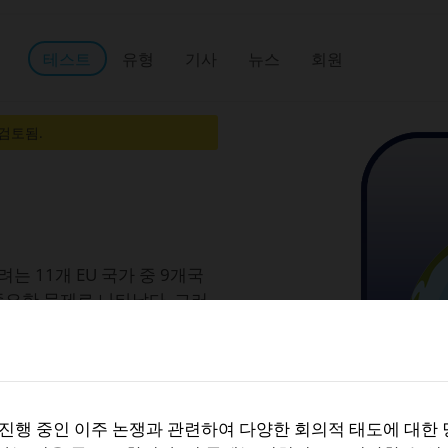
테스트
유형
기사
뉴스
회원
 검토됨.
는 11개 EU 국가 중 9개국
중요한 문제로 나타났다. 그러
종종 왜곡되며, 친이주 옹호자
관용 부족으로 비난하고, 이주
, 기만적이거나, 심지어 조
 진행 중인 이주 논쟁과 관련하여 다양한 회의적 태도에 대한
한다. 이 테스트는 여섯 가지