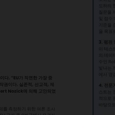
도하려 
질문을 
및 점수
기준을 
을 목표로
3. 평판
이 테스트
의 데이
수인 Ro
빛나는 
에서 영
 자산이다. “EU가 직면한 가장 중
저작권이다. 실존적, 선교적, 제
4. 전
rt Nozick에 의해 고안되었
스트는 
적으로 
바탕으로
주의를 측정하기 위한 여론 조사