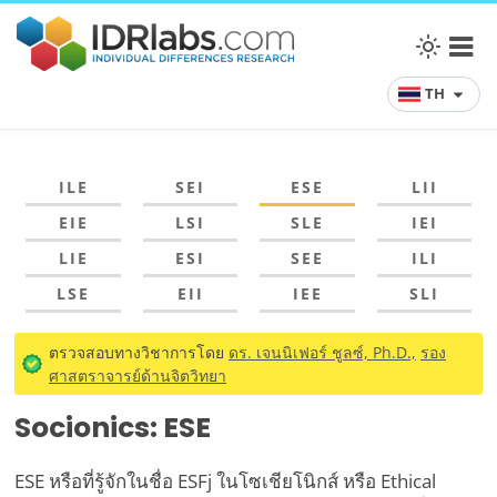
TH
ILE
SEI
ESE
LII
EIE
LSI
SLE
IEI
LIE
ESI
SEE
ILI
LSE
EII
IEE
SLI
ตรวจสอบทางวิชาการโดย
ดร. เจนนิเฟอร์ ชูลซ์, Ph.D.,
รอง
ศาสตราจารย์ด้านจิตวิทยา
Socionics: ESE
ESE หรือที่รู้จักในชื่อ ESFj ในโซเชียโนิกส์ หรือ Ethical