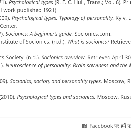
71).
Psychological types
(R. F. C. Hull, Trans.; Vol. 6). P
al work published 1921)
009).
Psychological types: Typology of personality.
Kyiv, 
Center.
).
Socionics: A beginner’s guide.
Socionics.com.
nstitute of Socionics. (n.d.).
What is socionics
? Retrieve
 Society. (n.d.).
Socionics overview
. Retrieved April 3
).
Neuroscience of personality: Brain savviness and the 
09).
Socionics, socion, and personality types.
Moscow, Ru
(2010).
Psychological types and socionics.
Moscow, Russ
Facebook पर हमें फॉ