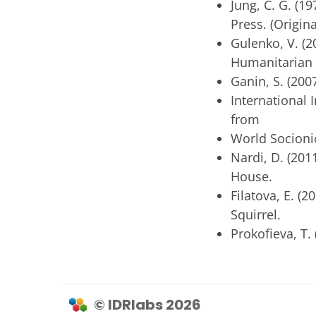
Jung, C. G. (19
Press. (Origin
Gulenko, V. (2
Humanitarian 
Ganin, S. (2007
International I
from
World Socionics
Nardi, D. (2011
House.
Filatova, E. (20
Squirrel.
Prokofieva, T. 
© IDRlabs 2026