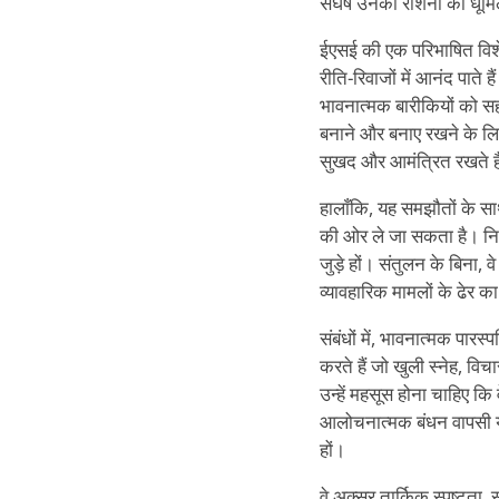
संघर्ष उनकी रोशनी को ध
ईएसई की एक परिभाषित विशे
रीति-रिवाजों में आनंद पात
भावनात्मक बारीकियों को सहज
बनाने और बनाए रखने के लिए
सुखद और आमंत्रित रखते ह
हालाँकि, यह समझौतों के सा
की ओर ले जा सकता है। नियम
जुड़े हों। संतुलन के बिना,
व्यावहारिक मामलों के ढेर क
संबंधों में, भावनात्मक पारस
करते हैं जो खुली स्नेह, वि
उन्हें महसूस होना चाहिए कि 
आलोचनात्मक बंधन वापसी या 
हों।
वे अक्सर तार्किक स्पष्टता, स