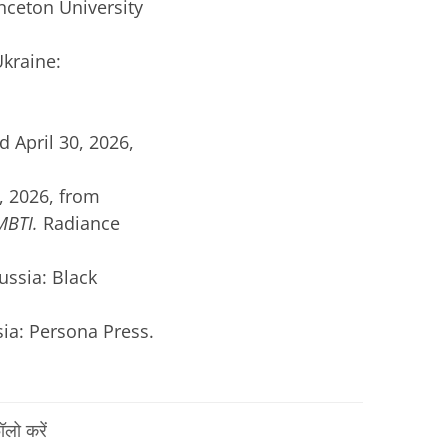
rinceton University
Ukraine:
d April 30, 2026,
0, 2026, from
MBTI.
Radiance
ssia: Black
ia: Persona Press.
लो करें