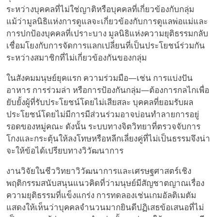
ระหว่างบุคคลที่ไม่ใช่ญาติหรือบุคคลที่เกี่ยวข้องกับกลุ่ม
แม้ว่ามูลนิธิแห่งการดูแลจะเกี่ยวข้องกับการดูแลพ่อแม่และ
การปกป้องบุคคลที่เปราะบาง มูลนิธิแห่งความยุติธรรมกลับ
เชื่อมโยงกับการจัดการแลกเปลี่ยนที่เป็นประโยชน์ร่วมกัน
ระหว่างสมาชิกที่ไม่เกี่ยวข้องกันของกลุ่ม
ในสังคมมนุษย์ยุคแรก ความร่วมมือ—เช่น การแบ่งปัน
อาหาร การร่วมล่า หรือการป้องกันกลุ่ม—ต้องการกลไกเพื่อ
ยับยั้งผู้ที่รับประโยชน์โดยไม่เสียสละ บุคคลที่ยอมรับผล
ประโยชน์โดยไม่มีการมีส่วนร่วมอาจบ่อนทำลายการอยู่
รอดของหมู่คณะ ดังนั้น ระบบทางจิตวิทยาที่ตรวจจับการ
โกงและกระตุ้นให้ลงโทษหรือหลีกเลี่ยงคู่ที่ไม่เป็นธรรมจึงน่า
จะให้ข้อได้เปรียบทางวิวัฒนาการ
งานวิจัยในชีววิทยาวิวัฒนาการและเศรษฐศาสตร์เชิง
พฤติกรรมสนับสนุนแนวคิดที่ว่ามนุษย์มีสัญชาตญาณเรื่อง
ความยุติธรรมที่แข็งแกร่ง การทดลองเช่นเกมอัลติเมตัม
แสดงให้เห็นว่าบุคคลจำนวนมากยินดีปฏิเสธข้อเสนอที่ไม่