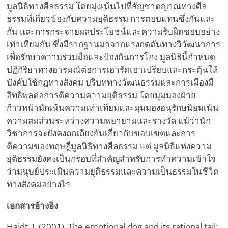
มูลนิธิทางศีลธรรม โดยมุ่งเน้นไปที่สัญชาตญาณทางศีล
ธรรมที่เกี่ยวข้องกับความยุติธรรม การตอบแทนซึ่งกันและ
กัน และการกระจายผลประโยชน์และความรับผิดชอบอย่าง
เท่าเทียมกัน ซึ่งมีรากฐานมาจากแรงกดดันทางวิวัฒนาการ
เพื่อรักษาความร่วมมือและป้องกันการโกง มูลนิธินี้กำหนด
ปฏิกิริยาทางอารมณ์ต่อการเอารัดเอาเปรียบและกระตุ้นให้
บังคับใช้กฎทางสังคม บริบททางวัฒนธรรมและการเมืองมี
อิทธิพลต่อการตีความความยุติธรรม โดยมุมมองฝ่าย
ก้าวหน้ามักเน้นความเท่าเทียมและมุมมองอนุรักษนิยมเน้น
ความสมส่วนระหว่างความพยายามและรางวัล แม้ว่านัก
วิชาการจะยังคงถกเถียงกันเกี่ยวกับขอบเขตและการ
ตีความของทฤษฎีมูลนิธิทางศีลธรรม แต่ มูลนิธิแห่งความ
ยุติธรรมยังคงเป็นกรอบที่สำคัญสำหรับการทำความเข้าใจ
ว่ามนุษย์ประเมินความยุติธรรมและความเป็นธรรมในชีวิต
ทางสังคมอย่างไร
เอกสารอ้างอิง
Haidt, J. (2001). The emotional dog and its rational tail: