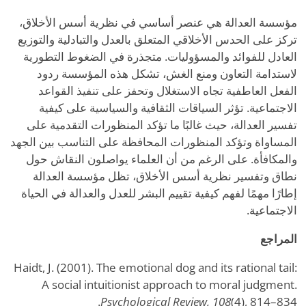
مؤسسة العدالة هي عنصر أساسي في نظرية أسس الأخلاق،
تركز على الحدس الأخلاقي المتعلق بالعدل والتبادلية والتوزيع
العادل للفوائد والمسؤوليات. متجذرة في الضغوط التطورية
لاستدامة التعاون ومنع الغش، تشكل هذه المؤسسة ردود
الفعل العاطفية تجاه الاستغلال وتحفز على تنفيذ القواعد
الاجتماعية. تؤثر السياقات الثقافية والسياسية على كيفية
تفسير العدالة، حيث غالبًا ما تؤكد المنظورات التقدمية على
المساواة وتؤكد المنظورات المحافظة على التناسب بين الجهد
والمكافأة. على الرغم من أن العلماء يواصلون النقاش حول
نطاق وتفسير نظرية أسس الأخلاق، تظل مؤسسة العدالة
إطارًا مهمًا لفهم كيفية تقييم البشر للعدل والعدالة في الحياة
الاجتماعية.
المراجع
Haidt, J. (2001). The emotional dog and its rational tail:
A social intuitionist approach to moral judgment.
Psychological Review, 108
(4), 814–834.