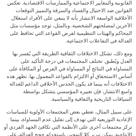
القانونية والمعايير الاجتماعية والممارسات الاقتصادية. تعكس
القوانين ضد الاحتيال والفساد والسرقة والتمييز التوقعات
الأخلاقية الواسعة الانتشار بأنه لا ينبغي على الأفراد استغلال
الآخرين لمصلحتهم الشخصية. وبالمثل، توجد مؤسسات مثل
المحاكم والهيئات التنظيمية لفرض القواعد التي تحافظ على
العدالة في التفاعلات الاجتماعية.
ومع ذلك، تشكل الاختلافات الثقافية الطريقة التي يُفسر بها
العدل ويُطبق. تختلف المجتمعات في درجة التأكيد على
المساواة في النتائج أو المساواة في الفرص أو المكافأة على
أساس الاستحقاق أو الالتزام بالقواعد المعمول بها. تظهر هذه
الاختلافات أنه بينما قد يكون الحدس الأخلاقي الداعم للعدالة
واسع الانتشار، فإن تعبيره المؤسسي يتشكل بواسطة
السياقات التاريخية والثقافية والسياسية.
على سبيل المثال، تعطي بعض المجتمعات الأولوية للسياسات
الإعادية التوزيعية التي تهدف إلى تقليل عدم المساواة، بينما
تركز مجتمعات أخرى على الأنظمة التي تكافئ الجهد الفردي أو
الإنتاجية. يمكن تبرير كلا النهجين باستخدام حجج العدالة، على