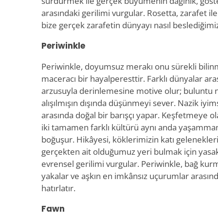
sürdürmek ile gerçek büyümenin dağınık, göste
arasındaki gerilimi vurgular. Rosetta, zarafet ile
bize gerçek zarafetin dünyayı nasıl beslediğimi
Periwinkle
Periwinkle, doyumsuz merakı onu sürekli bili
maceracı bir hayalperesttir. Farklı dünyalar 
arzusuyla derinlemesine motive olur; buluntu 
alışılmışın dışında düşünmeyi sever. Nazik iyims
arasında doğal bir barışçı yapar. Keşfetmeye o
iki tamamen farklı kültürü aynı anda yaşammanı
boğuşur. Hikâyesi, köklerimizin katı gelenekler
gerçekten ait olduğumuz yeri bulmak için yasak
evrensel gerilimi vurgular. Periwinkle, bağ kurm
yakalar ve aşkın en imkânsız uçurumlar arasında
hatırlatır.
Fawn