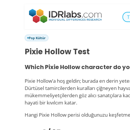
T
Pop Kültür
Pixie Hollow Test
Which Pixie Hollow character do y
Pixie Hollow’a hoş geldin; burada en derin yeten
Dürtüsel tamircilerden kuralları çiğneyen hayva
mükemmeliyetçilerden göz alıcı sanatçılara kad
hayati bir kıvılcım katar.
Hangi Pixie Hollow perisi olduğunuzu keşfetmek