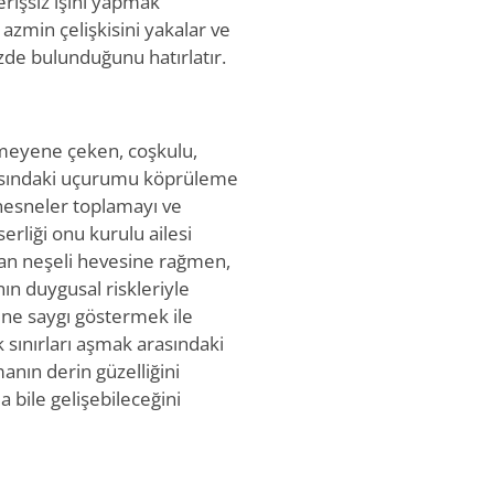
rişsiz işini yapmak
 azmin çelişkisini yakalar ve
zde bulunduğunu hatırlatır.
nmeyene çeken, coşkulu,
arasındaki uçurumu köprüleme
nesneler toplamayı ve
erliği onu kurulu ailesi
lan neşeli hevesine rağmen,
n duygusal riskleriyle
ine saygı göstermek ile
 sınırları aşmak arasındaki
anın derin güzelliğini
 bile gelişebileceğini