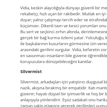
Vidia, keskin alaycılığıyla dünyayı güvenli bir 
rekabetçi, hızlı uçan bir rakibedir. Mutlak en 
duyar; yalnız çalışmayı tercih eder ve etrafındak
küçümser. Dikenli tavrı ve kesici yorumları onu 
Bu sert ve seçkinci zırhın altında, derinlemesine
gerçek bir bağ kurma özlemi yatar. Yolculuğu, 
ile başkalarının kusurlarını görmesine izin ver
arasındaki gerilimi vurgular. Vidia, kefaretin zo
en savunmacı insanların bile güvene öğrendikl
koruyuculara dönüşebileceğini kanıtlar.
Silvermist
Silvermist, arkadaşları için yatıştırıcı duygusal 
nazik, akışına bırakmış bir empatidir. Katı mant
güvenir; hayatı düşsel bir iyimserlik ve hoş bir 
anlayışıyla yönlendirir. Eşsiz sadakati onu harika
zaman sakin güvence vererek gerilimleri yumu