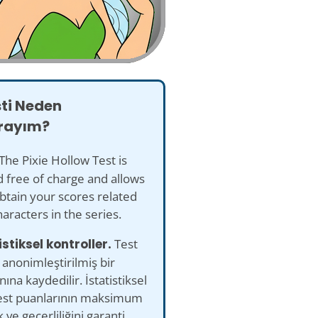
sti Neden
rayım?
The Pixie Hollow Test is
 free of charge and allows
btain your scores related
haracters in the series.
istiksel kontroller.
Test
 anonimleştirilmiş bir
ına kaydedilir. İstatistiksel
test puanlarının maksimum
 ve geçerliliğini garanti