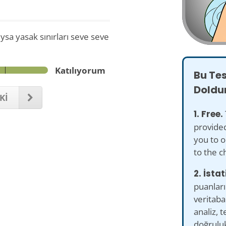
a yasak sınırları seve seve
Katılıyorum
Bu Te
Doldu
Kİ
1. Free.
provided
you to o
to the c
2. İstat
puanları
veritaban
analiz, 
doğruluk