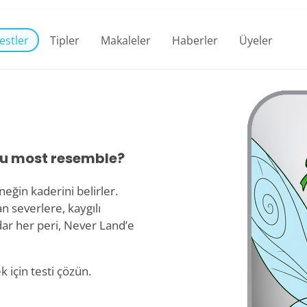
estler
Tipler
Makaleler
Haberler
Üyeler
ou most resemble?
eğin kaderini belirler.
n severlere, kaygılı
ar her peri, Never Land’e
 için testi çözün.