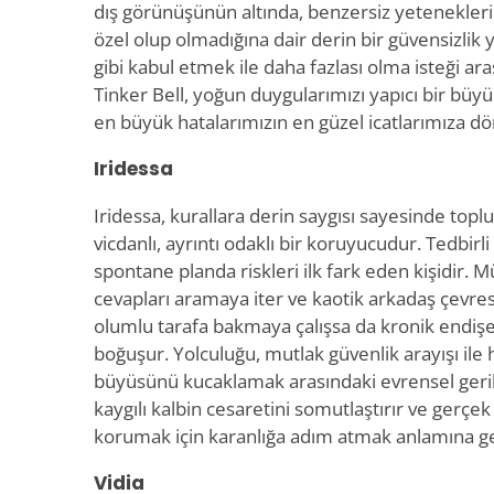
dış görünüşünün altında, benzersiz yetenekler
özel olup olmadığına dair derin bir güvensizlik
gibi kabul etmek ile daha fazlası olma isteği ara
Tinker Bell, yoğun duygularımızı yapıcı bir bü
en büyük hatalarımızın en güzel icatlarımıza dön
Iridessa
Iridessa, kurallara derin saygısı sayesinde top
vicdanlı, ayrıntı odaklı bir koruyucudur. Tedbirli
spontane planda riskleri ilk fark eden kişidir.
cevapları aramaya iter ve kaotik arkadaş çevresi
olumlu tarafa bakmaya çalışsa da kronik endiş
boğuşur. Yolculuğu, mutlak güvenlik arayışı il
büyüsünü kucaklamak arasındaki evrensel gerili
kaygılı kalbin cesaretini somutlaştırır ve gerçek
korumak için karanlığa adım atmak anlamına gel
Vidia