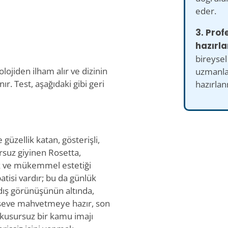
eder.
3. Prof
hazırla
bireysel 
ojiden ilham alır ve dizinin
uzmanlar
r. Test, aşağıdaki gibi geri
hazırlan
güzellik katan, gösterişli,
rsuz giyinen Rosetta,
rek ve mükemmel estetiği
atisi vardır; bu da günlük
n dış görünüşünün altında,
e seve mahvetmeye hazır, son
, kusursuz bir kamu imajı