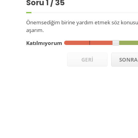
Soru
1
/ 35
Önemsediğim birine yardım etmek söz konusuys
aşarım.
Katılmıyorum
GERİ
SONRA