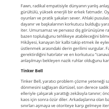
Fawn, radikal empatisiyle dünyanın yanlış anlaş
gürültülü, yüksek enerjili bir erkek fatmadır. O
oyunları ve pratik şakaları sever. Ahlaki pusul
dayanır ve başkalarının korkutucu bulduğu yara
iter. Umursamaz ve pervasız dış görünüşüne rağ
bazen topluluğunu tehlikeye atabileceğini bilme
Hikâyesi, kanayan bir kalbi takip etmek ile ey
üstlenmek arasındaki derin gerilimi vurgular. F
gerektirdiğini hatırlatır ve en korkutucu “canav
anlaşılmayı bekleyen nazik ruhlar olduğunu kanı
Tinker Bell
Tinker Bell, yaratıcı problem çözme yeteneği 
dönmesini sağlayan dürtüsel, son derece sadık b
elleriyle çalışarak yarattığı zekâsıyla tanınır; ö
kaos için sonra özür diler. Arkadaşlarına olan bağ
sınırları aşmaya ve otoriteye karşı gelmeye it