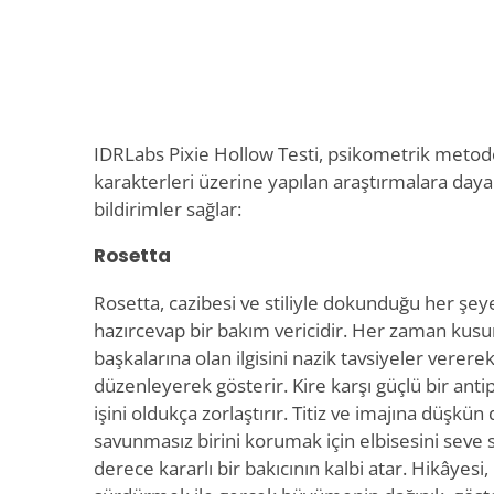
IDRLabs Pixie Hollow Testi, psikometrik metodol
karakterleri üzerine yapılan araştırmalara dayanı
bildirimler sağlar:
Rosetta
Rosetta, cazibesi ve stiliyle dokunduğu her şeye 
hazırcevap bir bakım vericidir. Her zaman kusu
başkalarına olan ilgisini nazik tavsiyeler vere
düzenleyerek gösterir. Kire karşı güçlü bir antip
işini oldukça zorlaştırır. Titiz ve imajına düşkü
savunmasız birini korumak için elbisesini sev
derece kararlı bir bakıcının kalbi atar. Hikâyesi