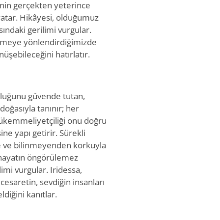
inin gerçekten yeterince
 yatar. Hikâyesi, olduğumuz
sındaki gerilimi vurgular.
yümeye yönlendirdiğimizde
üşebileceğini hatırlatır.
luluğunu güvende tutan,
 doğasıyla tanınır; her
 Mükemmeliyetçiliği onu doğru
ne yapı getirir. Sürekli
e ve bilinmeyenden korkuyla
e hayatın öngörülemez
mi vurgular. Iridessa,
 cesaretin, sevdiğin insanları
diğini kanıtlar.