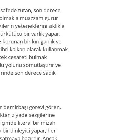
mesafede tutan, son derece
iyi olmakla muazzam gurur
ilerin yeteneklerini sıklıkla
ürkütücü bir varlık yapar.
 korunan bir kırılganlık ve
kibri kalkan olarak kullanmak
ecek cesareti bulmak
rlu yolunu somutlaştırır ve
erinde son derece sadık
bir demirbaşı görevi gören,
ıktan ziyade sezgilerine
biçimde literal bir mizah
 bir dinleyici yapar; her
şatmaya hazırdır. Ancak