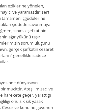
ılan eziklerine yönelen,
ynayıcı ve yaramazdır; sert
ası tamamen içgüdülerine
tıkları şiddetle savunmaya
men, sınırsız şefkatinin
nin ağır yükünü taşır.
lemlerimizin sorumluluğunu
awn, gerçek şefkatin cesaret
arların” genellikle sadece
tlar.
sayesinde dünyasının
ir mucittir. Ateşli mizacı ve
nce harekete geçer, yarattığı
lılığı onu sık sık yasak
er. Cesur ve kendine güvenen