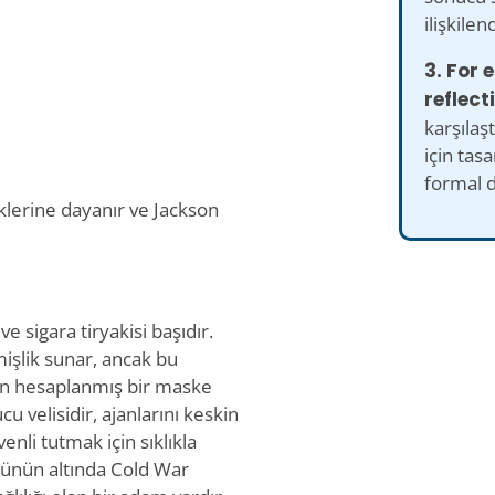
ilişkile
3. For
reflect
karşılaş
için tas
formal d
klerine dayanır ve Jackson
e sigara tiryakisi başıdır.
mişlik sunar, ancak bu
in hesaplanmış bir maske
u velisidir, ajanlarını keskin
nli tutmak için sıklıkla
yüzünün altında Cold War