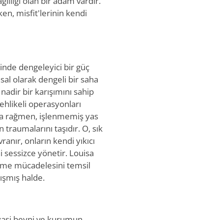
ğlılığı olan bir adam vardır.
en, misfit'lerinin kendi
inde dengeleyici bir güç
al olarak dengeli bir saha
 nadir bir karışımını sahip
tehlikeli operasyonları
ına rağmen, işlenmemiş yas
 traumalarını taşıdır. O, sık
ranır, onların kendi yıkıcı
i sessizce yönetir. Louisa
me mücadelesini temsil
ışmış halde.
iyasi beyni ve kurumun