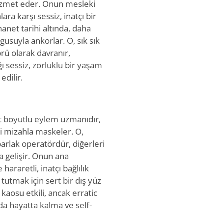
 hizmet eder. Onun mesleki
lara karşı sessiz, inatçı bir
ihanet tarihi altında, daha
gusuyla ankorlar. O, sık sık
rü olarak davranır,
ğı sessiz, zorluklu bir yaşam
dilir.
t boyutlu eylem uzmanıdır,
i mizahla maskeler. O,
parlak operatördür, diğerleri
da gelişir. Onun ana
hararetli, inatçı bağlılık
 tutmak için sert bir dış yüz
 kaosu etkili, ancak erratic
nda hayatta kalma ve self-