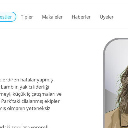
estler
Tipler
Makaleler
Haberler
Üyeler
a erdiren hatalar yapmış
amb'in yakıcı liderliği
meyi, küçük iç çatışmaları ve
. Park'taki cilalanmış ekipler
nmış olmanın yeteneksiz
ıdaki sorulara vererek