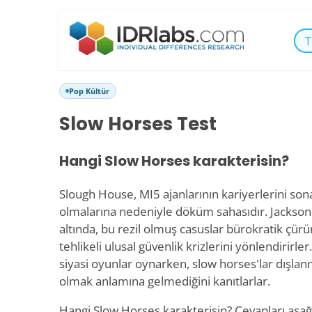
T
Pop Kültür
Slow Horses Test
Hangi Slow Horses karakterisin?
Slough House, MI5 ajanlarının kariyerlerini son
olmalarına nedeniyle döküm sahasıdır. Jackson L
altında, bu rezil olmuş casuslar bürokratik çürü
tehlikeli ulusal güvenlik krizlerini yönlendirirler
siyasi oyunlar oynarken, slow horses'lar dışla
olmak anlamına gelmediğini kanıtlarlar.
Hangi Slow Horses karakterisin? Cevapları aşağ