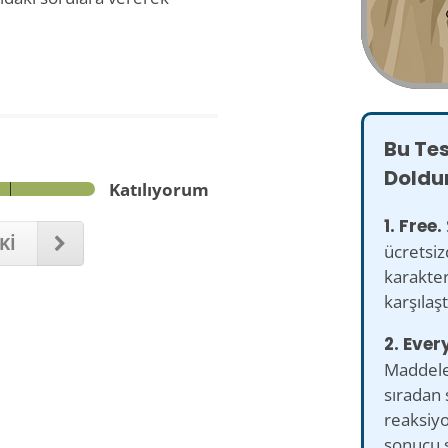
Bu Te
Doldu
Katılıyorum
1. Free.
Kİ
ücretsiz
karakter
karşılaşt
2. Ever
Maddele,
sıradan 
reaksiyo
sonucu s