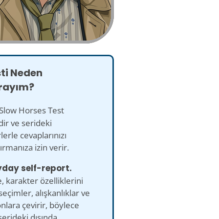
sti Neden
rayım?
Slow Horses Test
dir ve serideki
lerle cevaplarınızı
ırmanıza izin verir.
yday self-report.
 karakter özelliklerini
seçimler, alışkanlıklar ve
nlara çevirir, böylece
erideki dışında