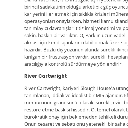
birincil sadakatinin olduğu arketipik güç oyuncus
kariyerini ilerletmek için sıklıkla krizleri mühen
operasyonları onaylarken, hizmeti kamu skand
tanımlayıcı davranışları titiz imaj yönetimi ve po
sakin, baskın bir varlıktır. O, Park'ın uzun vadel
alması için kendi ajanlarını dahil olmak üzere 
hazırdır. Buzlu dış yüzünün altında sürekli iki
kırılgan bir frustrasyon vardır, sürekli, hesapla
aracılığıyla kontrolü sürdürmeye yönlendirir.
River Cartwright
River Cartwright, kariyeri Slough House'a utanç 
tanımlanan, iddialı ve idealist bir MI5 ajanıdır. E
memurunun grandson'u olarak, sürekli, ezici bir
restore etme baskısı hissedir. O, temel olarak 
bürokratik onay için beklemeden tehlikeli duru
Onun cesaret ve sebatı onu yetenekli bir saha o