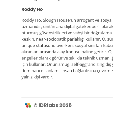
Roddy Ho
Roddy Ho, Slough House'un arrogant ve sosyal 
uzmanıdır, unit'in ana dijital gatekeeper'ı olar
oturmuş güvensizlikleri ve vahşi bir doğrulama
keskin, near-sociopatik parlaklığı kullanır. O, s
unique statüsünü överken, sosyal sınırları kab
akranları arasında alay konusu haline getirir. O,
engeller olarak görür ve sıklıkla teknik uzmanlı
için kullanar. Onun smug, self-aggrandizing dış
dominance'ı anlamlı insan bağlantısına çevirme
yalnız kişi vardır.
© IDRlabs 2026