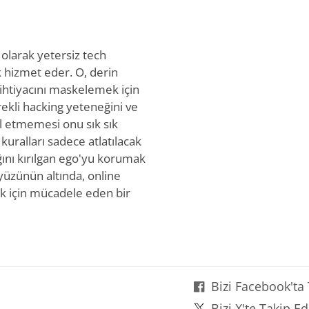
olarak yetersiz tech
ak hizmet eder. O, derin
 ihtiyacını maskelemek için
ürekli hacking yeteneğini ve
ul etmemesi onu sık sık
 kuralları sadece atlatılacak
ğını kırılgan ego'yu korumak
 yüzünün altında, online
k için mücadele eden bir
Bizi Facebook'ta
Bizi X'te Takip Ed