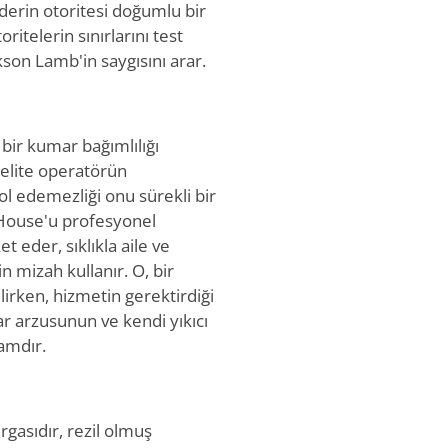
, derin otoritesi doğumlu bir
ritelerin sınırlarını test
kson Lamb'in saygısını arar.
 bir kumar bağımlılığı
, elite operatörün
rol edemezliği onu sürekli bir
 House'u profesyonel
t eder, sıklıkla aile ve
 mizah kullanır. O, bir
lirken, hizmetin gerektirdiği
ar arzusunun ve kendi yıkıcı
amdır.
gasıdır, rezil olmuş