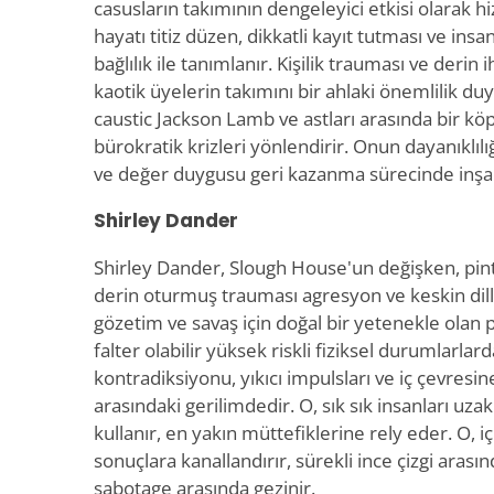
casusların takımının dengeleyici etkisi olarak
hayatı titiz düzen, dikkatli kayıt tutması ve insan
bağlılık ile tanımlanır. Kişilik trauması ve derin 
kaotik üyelerin takımını bir ahlaki önemlilik duy
caustic Jackson Lamb ve astları arasında bir köp
bürokratik krizleri yönlendirir. Onun dayanıklılı
ve değer duygusu geri kazanma sürecinde inşa e
Shirley Dander
Shirley Dander, Slough House'un değişken, pin
derin oturmuş trauması agresyon ve keskin dill
gözetim ve savaş için doğal bir yetenekle olan 
falter olabilir yüksek riskli fiziksel durumlarlar
kontradiksiyonu, yıkıcı impulsları ve iç çevresine 
arasındaki gerilimdedir. O, sık sık insanları uzak
kullanır, en yakın müttefiklerine rely eder. O, iç
sonuçlara kanallandırır, sürekli ince çizgi arası
sabotage arasında gezinir.