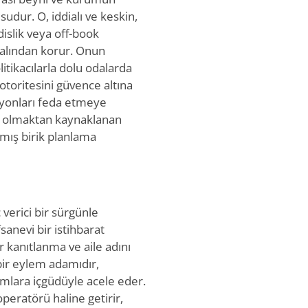
udur. O, iddialı ve keskin,
dislik veya off-book
alından korur. Onun
litikacılarla dolu odalarda
i otoritesini güvence altına
piyonları feda etmeye
nci olmaktan kaynaklanan
nmış birik planlama
verici bir sürgünle
fsanevi bir istihbarat
 kanıtlanma ve aile adını
bir eylem adamıdır,
mlara içgüdüyle acele eder.
peratörü haline getirir,