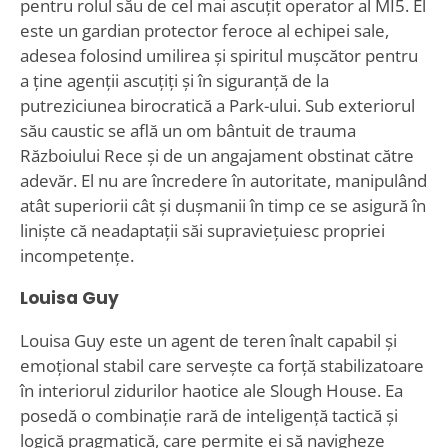
pentru rolul său de cel mai ascuțit operator al MI5. El
este un gardian protector feroce al echipei sale,
adesea folosind umilirea și spiritul mușcător pentru
a ține agenții ascuțiți și în siguranță de la
putreziciunea birocratică a Park-ului. Sub exteriorul
său caustic se află un om bântuit de trauma
Războiului Rece și de un angajament obstinat către
adevăr. El nu are încredere în autoritate, manipulând
atât superiorii cât și dușmanii în timp ce se asigură în
liniște că neadaptații săi supraviețuiesc propriei
incompetențe.
Louisa Guy
Louisa Guy este un agent de teren înalt capabil și
emoțional stabil care servește ca forță stabilizatoare
în interiorul zidurilor haotice ale Slough House. Ea
posedă o combinație rară de inteligență tactică și
logică pragmatică, care permite ei să navigheze