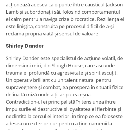
acționează adesea ca o punte între causticul Jackson
Lamb și subordonații săi, folosind comportamentul
ei calm pentru a naviga crize birocratice. Reziliența ei
este linișțită, construită pe procesul dificil de a-și
reclama propria viață și sensul de valoare.
Shirley Dander
Shirley Dander este specialistul de acțiune volatil, de
dimensiuni mici, din Slough House, care ascunde
trauma ei profundă cu agresivitate și spirit ascuțit.
Un operativ brilliant cu un talent natural pentru
supraveghere și combat, ea prosperă în situații fizice
de înaltă miză unde alții ar putea eșua.
Contradiction-ul ei principal stă în tensiunea între
impulsurile ei destructive și loyaltatea ei fierbinte și
neclintită la cercul ei interior. În timp ce ea folosește
adesea un exterior dur pentru a ține oamenii la