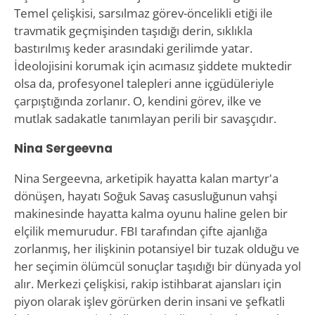
Temel çelişkisi, sarsılmaz görev-öncelikli etiği ile
travmatik geçmişinden taşıdığı derin, sıklıkla
bastırılmış keder arasındaki gerilimde yatar.
İdeolojisini korumak için acımasız şiddete muktedir
olsa da, profesyonel talepleri anne içgüdüleriyle
çarpıştığında zorlanır. O, kendini görev, ilke ve
mutlak sadakatle tanımlayan perili bir savaşçıdır.
Nina Sergeevna
Nina Sergeevna, arketipik hayatta kalan martyr'a
dönüşen, hayatı Soğuk Savaş casusluğunun vahşi
makinesinde hayatta kalma oyunu haline gelen bir
elçilik memurudur. FBI tarafından çifte ajanlığa
zorlanmış, her ilişkinin potansiyel bir tuzak olduğu ve
her seçimin ölümcül sonuçlar taşıdığı bir dünyada yol
alır. Merkezi çelişkisi, rakip istihbarat ajansları için
piyon olarak işlev görürken derin insani ve şefkatli