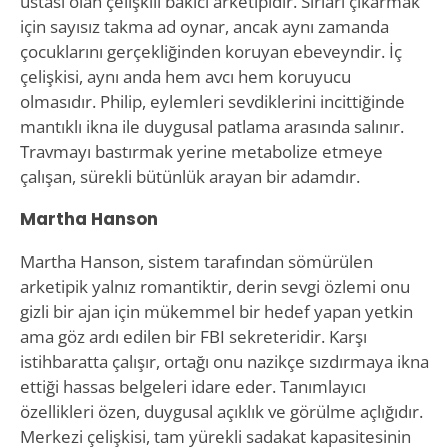
ustası olan çelişkili bakıcı arketipidir. Sırları çıkarmak
için sayısız takma ad oynar, ancak aynı zamanda
çocuklarını gerçekliğinden koruyan ebeveyndir. İç
çelişkisi, aynı anda hem avcı hem koruyucu
olmasıdır. Philip, eylemleri sevdiklerini incittiğinde
mantıklı ikna ile duygusal patlama arasında salınır.
Travmayı bastırmak yerine metabolize etmeye
çalışan, sürekli bütünlük arayan bir adamdır.
Martha Hanson
Martha Hanson, sistem tarafından sömürülen
arketipik yalnız romantiktir, derin sevgi özlemi onu
gizli bir ajan için mükemmel bir hedef yapan yetkin
ama göz ardı edilen bir FBI sekreteridir. Karşı
istihbaratta çalışır, ortağı onu nazikçe sızdırmaya ikna
ettiği hassas belgeleri idare eder. Tanımlayıcı
özellikleri özen, duygusal açıklık ve görülme açlığıdır.
Merkezi çelişkisi, tam yürekli sadakat kapasitesinin