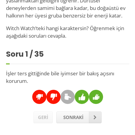
yaslanmaktan geldiğini öğrenir. Dürtüsel
deneylerden samimi bağlara kadar, bu doğaüstü ev
halkının her üyesi gruba benzersiz bir enerji katar.
Witch Watch’teki hangi karaktersin? Öğrenmek için
aşağıdaki soruları cevapla.
Soru
1
/ 35
İşler ters gittiğinde bile iyimser bir bakış açısını
korurum.
GERİ
SONRAKİ