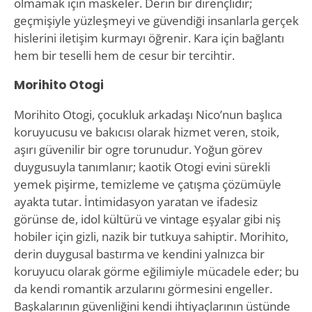
olmamak için maskeler. Derin bir dirençlidir;
geçmişiyle yüzleşmeyi ve güvendiği insanlarla gerçek
hislerini iletişim kurmayı öğrenir. Kara için bağlantı
hem bir teselli hem de cesur bir tercihtir.
Morihito Otogi
Morihito Otogi, çocukluk arkadaşı Nico’nun başlıca
koruyucusu ve bakıcısı olarak hizmet veren, stoik,
aşırı güvenilir bir ogre torunudur. Yoğun görev
duygusuyla tanımlanır; kaotik Otogi evini sürekli
yemek pişirme, temizleme ve çatışma çözümüyle
ayakta tutar. İntimidasyon yaratan ve ifadesiz
görünse de, idol kültürü ve vintage eşyalar gibi niş
hobiler için gizli, nazik bir tutkuya sahiptir. Morihito,
derin duygusal bastırma ve kendini yalnızca bir
koruyucu olarak görme eğilimiyle mücadele eder; bu
da kendi romantik arzularını görmesini engeller.
Başkalarının güvenliğini kendi ihtiyaçlarının üstünde