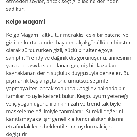
etmeden söyler, ancak seçtiği ailesine derinden
sadıktır.
Keigo Magami
Keigo Magami, altkültür meraklısı eski bir patenci ve
gizli bir kurtadamdır; hayatını alçakgönüllü bir hipster
olarak sürdürürken gizli, güçlü bir alter egoya
sahiptir. Trendy ve dağınık dış görünüşünü, annesinin
yaralanmasıyla sonuçlanan geçmiş bir kazadan
kaynaklanan derin suçluluk duygusuyla dengeler. Bu
pişmanlık başlangıçta onu umutsuz seçimler
yapmaya iter, ancak sonunda Otogi ev halkında bir
familiar rolüyle kefaret bulur. Keigo, uyum yeteneği
ve iç yoğunluğunu ironik mizah ve trend takibiyle
maskeleme eğilimiyle tanımlanır. Sürekli değerini
kanıtlamaya çalışır; genellikle kendi alışkanlıklarını
etrafındakilerin beklentilerine uydurmak için
değiştirir.