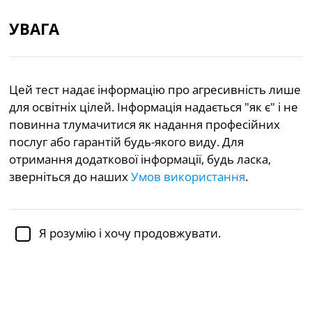
УВАГА
UA
Цей тест надає інформацію про агресивність лише
«Наше дослідження використовувало Тест спектру агресії
для освітніх цілей. Інформація надається "як є" і не
для збору даних, оцінюючи особистості учасників шляхом
повинна тлумачитися як надання професійних
аналізу зворотного зв’язку тесту, що в свою чергу дало нам
послуг або гарантій будь-якого виду. Для
узагальнену шкалу агресії.»
отримання додаткової інформації, будь ласка,
— Advances in Social Science, Education and Humanities
Research, volume 631
зверніться до наших
Умов використання
.
Академічно перевірено
доктором Дженніфер Шульц,
Ph.D.,
доценткою психології
Я розумію і хочу продовжувати.
Психічне здоров’я
Психологія
Тест на агресивність