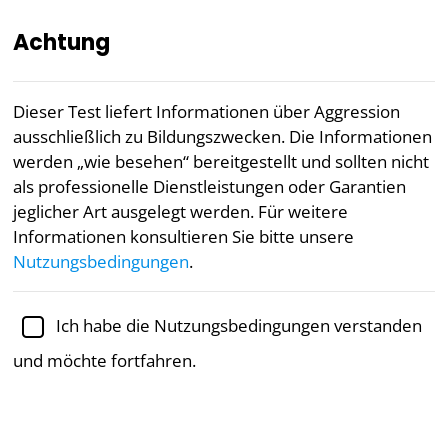
Achtung
DE
Dieser Test liefert Informationen über Aggression
ausschließlich zu Bildungszwecken. Die Informationen
„Unsere Studie verwendete den Aggressions-Spektrum-
werden „wie besehen“ bereitgestellt und sollten nicht
Test, um Daten zu sammeln, und bewertete die
als professionelle Dienstleistungen oder Garantien
Persönlichkeiten der Teilnehmer durch Analyse des Test-
Feedbacks, was uns wiederum eine generalisierte
jeglicher Art ausgelegt werden. Für weitere
Aggressionsskala gab.“
Informationen konsultieren Sie bitte unsere
— Advances in Social Science, Education and Humanities
Nutzungsbedingungen
.
Research, volume 631
Akademisch geprüft von
Dr. Jennifer Schulz, Ph.D.,
Ich habe die Nutzungsbedingungen verstanden
außerordentliche Professorin für Psychologie
und möchte fortfahren.
Mentale Gesundheit
Psychologie
Aggressionstest