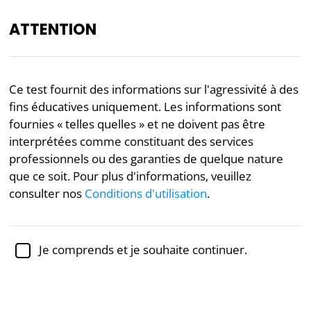
ATTENTION
FR
Ce test fournit des informations sur l'agressivité à des
« Notre étude a utilisé le Test du spectre d’agression pour
fins éducatives uniquement. Les informations sont
collecter des données, évaluant les personnalités des
fournies « telles quelles » et ne doivent pas être
participants en analysant le retour du test, ce qui à son
interprétées comme constituant des services
tour nous a donné une échelle généralisée d’agression. »
professionnels ou des garanties de quelque nature
— Advances in Social Science, Education and Humanities
Research, volume 631
que ce soit. Pour plus d'informations, veuillez
consulter nos
Conditions d'utilisation
.
Examinée académiquement par la
Dr Jennifer Schulz,
Ph.D.,
professeure associée de psychologie
Santé mentale
Psychologie
Je comprends et je souhaite continuer.
Test d'Agressivité