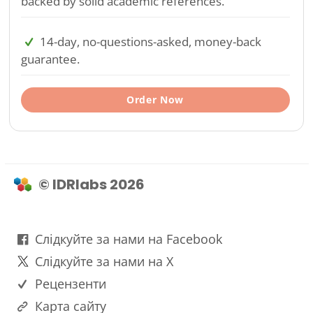
backed by solid academic references.
14-day, no-questions-asked, money-back
guarantee.
Order Now
© IDRlabs 2026
Слідкуйте за нами на Facebook
Слідкуйте за нами на X
Рецензенти
Карта сайту