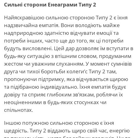
Сильні сторони Енеаграми Типу 2
Найяскравішою сильною стороною Типу 2 є їхня
надзвичайна емпатія. Вони володіють майже
надприродною здатністю відчувати емоції та
потреби інших, часто ще до того, як ці потреби
будуть висловлені. Цей дар дозволяє їм вступати в
будь-яку ситуацію з втішним словом, продуманим
жестом чи уважним слуханням. У момент сумнівів
друга чи тихої боротьби колеги
’
с Типу 2 там,
пропонуючи підтримку, яка відчувається щирою
та підібраною індивідуально. Їхня емпатія будує
довіру та сприяє глибоким зв’язкам, роблячи їх
неоціненними в будь-яких стосунках чи
спільнотах.
Іншою потужною сильною стороною є їхня
щедрість. Типу 2 віддають щиро свій час, енергію