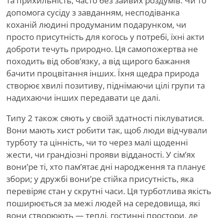
та прихильність, часто без зайвих роздумів. Чи то
допомога сусіду з завданням, несподіванка
коханій людині продуманим подарунком, чи
просто присутність для когось у потребі, їхні акти
доброти течуть природно. Ця самопожертва не
походить від обов’язку, а від щирого бажання
бачити процвітання інших. Їхня щедра природа
створює хвилі позитиву, піднімаючи цілі групи та
надихаючи інших передавати це далі.
Типу 2 також сяють у своїй здатності піклуватися.
Вони мають хист робити так, щоб люди відчували
турботу та цінність, чи то через малі щоденні
жести, чи грандіозні прояви відданості. У сім’ях
вони
’
ре ті, хто пам’ятає дні народження та планує
збори; у дружбі вони
’
ре стійка присутність, яка
перевіряє стан у скрутні часи. Ця турботлива якість
поширюється за межі людей на середовища, які
вони створюють — теплі, гостинні простори, де