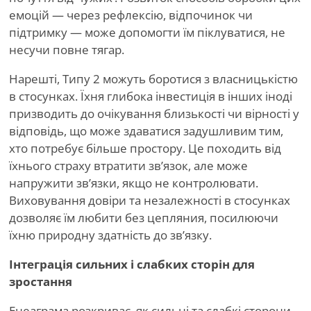
емоцій — через рефлексію, відпочинок чи
підтримку — може допомогти їм піклуватися, не
несучи повне тягар.
Нарешті, Типу 2 можуть боротися з власницькістю
в стосунках. Їхня глибока інвестиція в інших іноді
призводить до очікування близькості чи вірності у
відповідь, що може здаватися задушливим тим,
хто потребує більше простору. Це походить від
їхнього страху втратити зв’язок, але може
напружити зв’язки, якщо не контролювати.
Виховування довіри та незалежності в стосунках
дозволяє їм любити без цепляния, посилюючи
їхню природну здатність до зв’язку.
Інтеграція сильних і слабких сторін для
зростання
Енеаграма розкриває, як сильні та слабкі сторони