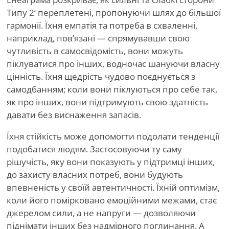
Типу 2
’
переплетені, пропонуючи шлях до більшої
гармонії. Їхня емпатія та потреба в схваленні,
наприклад, пов’язані — спрямувавши свою
чутливість в самосвідомість, вони можуть
піклуватися про інших, водночас шануючи власну
цінність. Їхня щедрість чудово поєднується з
самодбанням; коли вони піклуються про себе так,
як про інших, вони підтримують свою здатність
давати без виснаження запасів.
Їхня стійкість може допомогти подолати тенденції
подобатися людям. Застосовуючи ту саму
рішучість, яку вони показують у підтримці інших,
до захисту власних потреб, вони будують
впевненість у своїй автентичності. Їхній оптимізм,
коли його помірковано емоційними межами, стає
джерелом сили, а не напруги — дозволяючи
піднімати інших без надмірного поглинання. А