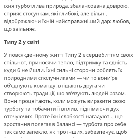
їхня турботлива природа, збалансована довірою,
сприяє стосункам, які глибокі, але вільні,
відображаючи їхній найсправжніший дар: любов,
що звільняє.
Типу 2 у світі
У повсякденному житті Типу 2 є серцебиттям своїх
спільнот, приносячи тепло, підтримку та єдність
куди б не йшли. Їхні сильні сторони роблять їх
природними сполучниками — чи то вони
’
ре
об’єднують команду, втішають друга чи
створюють традиції, що зв’язують людей разом.
Вони процвітають, коли можуть виразити свою
турботу та побачити її вплив, піднімаючи дух
оточуючих. Проте їхні слабкості нагадують, що
зростання полягає в балансі — турбота про себе
так само запекло, як про інших, забезпечує, щоб