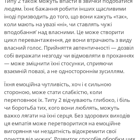
Типу 2 також можуть впасти в звички подобатися
людям. Їхнє бажання робити інших щасливими
іноді призводить до того, що вони кажуть «так»,
коли мають на увазі «ні», чи ставлять чужі
вподобання
’
над власними. Це може створити
цикл перевантаження, де вони втрачають з виду
власний голос. Прийняття автентичності — дозвіл
собі виражати незгоду чи відмовляти в проханнях
— може зміцнити їхні стосунки, сприяючи
взаємній повазі, а не одностороннім зусиллям.
Їхня емоційна чутливість, хоч і є сильною
стороною, може стати слабкістю, коли
переповнює їх. Типу 2 відчувають глибоко, і біль
чи боротьба тих, кого вони люблять, можуть
важко лягати на їхні серця. Без здорових виходів
ця емпатія може перетворитися на емоційне
вигоряння чи нездатність відокремити свої
почуття від чужих
’
. Розвиток способів обробки цих