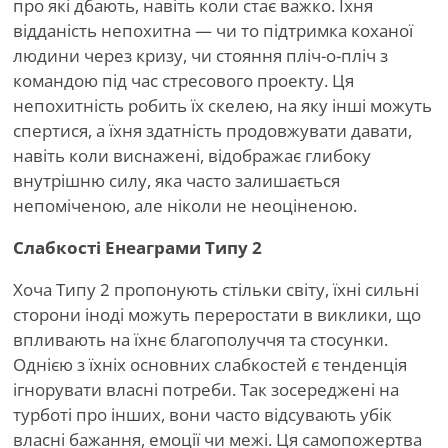
про які дбають, навіть коли стає важко. Їхня
відданість непохитна — чи то підтримка коханої
людини через кризу, чи стояння пліч-о-пліч з
командою під час стресового проекту. Ця
непохитність робить їх скелею, на яку інші можуть
спертися, а їхня здатність продовжувати давати,
навіть коли виснажені, відображає глибоку
внутрішню силу, яка часто залишається
непоміченою, але ніколи не неоціненою.
Слабкості Енеаграми Типу 2
Хоча Типу 2 пропонують стільки світу, їхні сильні
сторони іноді можуть переростати в виклики, що
впливають на їхнє благополуччя та стосунки.
Однією з їхніх основних слабкостей є тенденція
ігнорувати власні потреби. Так зосереджені на
турботі про інших, вони часто відсувають убік
власні бажання, емоції чи межі. Ця самопожертва