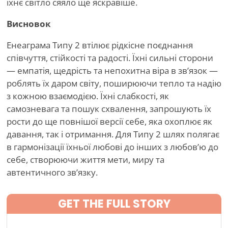
їхнє світло сяяло ще яскравіше.
Висновок
Енеаграма Типу 2 втілює рідкісне поєднання
співчуття, стійкості та радості. Їхні сильні сторони
— емпатія, щедрість та непохитна віра в зв’язок —
роблять їх даром світу, поширюючи тепло та надію
з кожною взаємодією. Їхні слабкості, як
самозневага та пошук схвалення, запрошують їх
рости до ще повнішої версії себе, яка охоплює як
давання, так і отримання. Для Типу 2 шлях полягає
в гармонізації їхньої любові до інших з любов’ю до
себе, створюючи життя мети, миру та
автентичного зв’язку.
GET THE FULL STORY