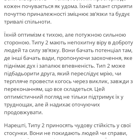
кожен почувається як удома. Їхній талант сприяти
почуттю приналежності зміцнює зв’язки та будує
тривалі спільноти.
Їхній оптимізм є тихою, але потужною сильною
стороною. Типу 2 мають непохитну віру в доброту
людей та силу зв’язку. Вони бачать потенціал там,
де інші бачать вади, пропонуючи заохочення, яке
піднімає дух і запалює впевненість. Тип 2 може
підбадьорити друга, який переслідує мрію, чи
терпляче провести когось через виклик, завжди з
переконанням, що все складеться. Цей
оптимістичний погляд не тільки підтримує їх у
труднощах, але й надихає оточуючих
продовжувати.
Нарешті, Типу 2 приносять чудову стійкість у свої
стосунки. Вони не покидають людей чи справи,