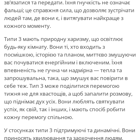
зв’язатися та передати. Їхня гнучкість не означає
фальші; це справжня сила, що дозволяє зустрічати
людей там, де вони є, і витягувати найкраще з
кожного моменту.
Типи 3 мають природну харизму, що освітлює
будь-яку кімнату. Вони ті, хто входить з
посмішкою, історією та планом, миттєво змушуючи
вас почуватися енергійним і включеним. Їхня
впевненість не гучна чи надмірна — тепла та
запрошувальна, така, що змушує вас повірити в
себе теж. Тип 3 може поділитися перемогою
тижня не для хвастощів, а щоб запалити розмову,
що піднімає дух усіх. Вони люблять святкувати
успіх, як свій, так і інших, і мають спосіб робити
кожну перемогу спільною.
У стосунках типи 3 підтримуючі та динамічні. Вони
приносять хвилювання та заохочення людям,