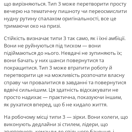
що вирізняються. Тип 3 може перетворити просту
вечерю на тематичну пишноту чи переосмислити
нудну рутину спалахом оригінальності, все це
тримаючи око на призі.
Стійкість визначає типи 3 так само, як і їхні амбіції.
Вони не руйнуються під тиском — вони
підіймаються до нього. Невдачі не зупиняють їх;
вони бачать у них шанси повернутися та
покращитися. Тип 3 може втратити роботу й
перетворити це на можливість розпочати власну
справу чи провалитися в завданні та повернутися
вдвічі сильнішим. Ця здатність відскакувати не
просто надихає — практична, показуючи іншим,
як рухатися вперед, що б не кидало життя.
На робочому місці типи 3 — зірки. Вони колеги, що
виконують дедлайни зі стилем, лідери, що
згуртовують команди до спільного бачення, і