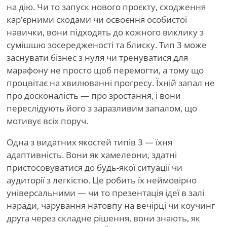
на дію. Чи то запуск нового проєкту, сходження
кар’єрними сходами чи освоєння особистої
навички, вони підходять до кожного виклику з
сумішшю зосередженості та блиску. Тип 3 може
заснувати бізнес з нуля чи тренуватися для
марафону не просто щоб перемогти, а тому що
процвітає на хвилюванні прогресу. Їхній запал не
про досконалість — про зростання, і вони
переслідують його з заразливим запалом, що
мотивує всіх поруч.
Одна з видатних якостей типів 3 — їхня
адаптивність. Вони як хамелеони, здатні
пристосовуватися до будь-якої ситуації чи
аудиторії з легкістю. Це робить їх неймовірно
універсальними — чи то презентація ідеї в залі
наради, чарування натовпу на вечірці чи коучинг
друга через складне рішення, вони знають, як