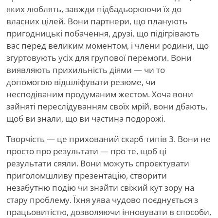
яких люблять, завжди підбадьорюючи їх до
власних цілей. Вони партнери, що планують
пригодницькі побачення, друзі, що підігрівають
вас перед великим моментом, і члени родини, що
згуртовують усіх для групової перемоги. Вони
виявляють прихильність діями — чи то
допомогою відшліфувати резюме, чи
несподіваним продуманим жестом. Хоча вони
зайняті переслідуванням своїх мрій, вони дбають,
щоб ви знали, що ви частина подорожі.
Творчість — це прихований скарб типів 3. Вони не
просто про результати — про те, щоб ці
результати сяяли. Вони можуть спроєктувати
приголомшливу презентацію, створити
незабутню подію чи знайти свіжий кут зору на
стару проблему. Їхня уява чудово поєднується з
працьовитістю, дозволяючи інновувати в способи,