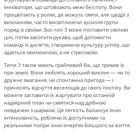
інноватори, що штовхають межі без поту. Вони
процвітають у ролях, де можуть сяяти, але щедрі з
визнанням, часто висвітлюючи зусилля групи
поряд зі своїми. Бос-тип 3 може поставити сміливі
цілі, потім закотити рукава, щоб допомогти
команді їх досягти, створюючи культуру успіху, що
здається хвилюючою, а не стресовою.
Типи 3 також мають грайливий бік, що тримає їх
при землі. Вони люблять хороший виклик — чи то
дружнє змагання, чи спонтанна пригода — і
приносять відчуття веселощів до свого поспіху. Ви
можете заставити їх жартувати про останній
надмірний план чи сміятися над дрібною
невдачею з шармом. Ця легкість балансує їхню
інтенсивність, роблячи їх доступними та
реальними попри їхню енергію більшого за життя.