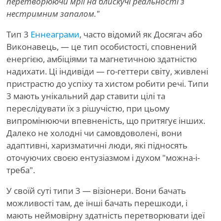
перетворюючи мрії на блискучі реальності з
нестримним запалом."
Тип 3
Еннеаграми
, часто відомий як Досягач або
Виконавець, — це тип особистості, сповнений
енергією, амбіціями та магнетичною здатністю
надихати. Ці індивіди — го-геттери світу, живлені
пристрастю до успіху та хистом робити речі. Типи
3 мають унікальний дар ставити цілі та
переслідувати їх з рішучістю, при цьому
випромінюючи впевненість, що притягує інших.
Далеко не холодні чи самовдоволені, вони
адаптивні, харизматичні люди, які підносять
оточуючих своєю ентузіазмом і духом "можна-і-
треба".
У своїй суті типи 3 — візіонери. Вони бачать
можливості там, де інші бачать перешкоди, і
мають неймовірну здатність перетворювати ідеї