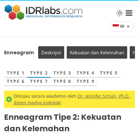
ID
Enneagram
Deskripsi
Kekuatan dan Kelemahan
Hu
TYPE 1
TYPE 2
TYPE 3
TYPE 4
TYPE 5
TYPE 6
TYPE 7
TYPE 8
TYPE 9
Ditinjau secara akademis oleh
Dr. Jennifer Schulz, Ph.D.,
dosen madya psikologi
Enneagram Tipe 2: Kekuatan
dan Kelemahan