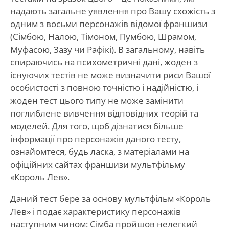
надають загальне уявлення про Вашу схожість з
одним з восьми персонажів відомої франшизи
(Сімбою, Налою, Тімоном, Пумбою, Шрамом,
Муфасою, Зазу чи Рафікі). В загальному, навіть
спираючись на психометричні дані, жоден з
існуючих тестів не може визначити риси Вашої
особистості з повною точністю і надійністю, і
жоден тест цього типу не може замінити
поглиблене вивчення відповідних теорій та
моделей. Для того, щоб дізнатися більше
інформації про персонажів даного тесту,
ознайомтеся, будь ласка, з матеріалами на
офіційних сайтах франшизи мультфільму
«Король Лев».
Даний тест бере за основу мультфільм «Король
Лев» і подає характеристику персонажів
наступним чином: Сімба пройшов нелегкий