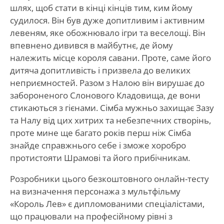
шлях, щоб стати в кінці кінців тим, ким йому
судилося. Він був дуже допитливим і активним
левеням, яке обожнювало ігри та веселощі. Він
впевнено дивився в майбутнє, де йому
належить місце короля савани. Проте, саме його
дитяча допитливість і призвела до великих
неприємностей. Разом з Налою він вирушає до
забороненого Слонового Кладовища, де вони
стикаються з гієнами. Сімба мужньо захищає Зазу
та Налу від цих хитрих та небезпечних створінь,
проте мине ще багато років перш ніж Сімба
знайде справжнього себе і зможе хоробро
протистояти Шрамові та його прибічникам.
Розробники цього безкоштовного онлайн-тесту
на визначення персонажа з мультфільму
«Король Лев» є дипломованими спеціалістами,
що працювали на професійному рівні з