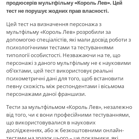
продюсерів мультфільму «Король Лев». Цей
тест не порушує жодних прав власності.
Цей тест на визначення персонажа з
мультфільму «Король Лев» розробили за
допомогою спеціалістів, які мали досвід роботи з
психологічними тестами та тестуваннями
типології особистості. Незважаючи на те, що
персонажі з даного мультфільму не є науковими
об’єктами, цей тест використовує реальні
психометричні дані для того, щоб встановити
певну схожість між респондентами і вісьмома
персонажами даної франшизи.
Тести за мультфільмом «Король Лев», незалежно
від того, чи є вони професійними тестуваннями,
що використовувалися в наукових
дослідженнях, або ж безкоштовними онлайн-
тестами на зразок цього – це показники, які