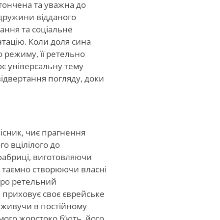
итончена та уважна до
 дружини відданого
нання та соціальне
тацію. Коли доля сина
ю режиму, її ретельно
ює універсальну тему
ідвертання погляду, доки
існик, чиє прагнення
го вцілілого до
 фабриці, виготовляючи
с таємно створюючи власні
про ретельний
 приховує своє єврейське
 живучи в постійному
амого жорстоко б’ють, його