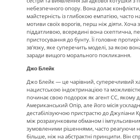
сестри та виявлення загадкової котушки з п
небезпечного опору. Вона долає конфлікти
майстерність із глибокою емпатією, часто 
мотиви своїх ворогів, перш ніж діяти. Хоча 
піддатливою, всередині вона скептична, п
пристосування до бунту. Її головне протир
зв’язку, яке суперечить моделі, за якою в
заради вищого морального покликання.
Джо Блейк
Джо Блейк — це чарівний, суперечливий х
нацистською індоктринацією та можливістю
починає свою подорож як агент СС, якому 
Американський Опір, але його місія ускла
дестабілізуючою пристрастю до Джуліани К
між розрахунковим обманом і імпульсивни
зумовленими рішеннями, часто реагуючи на
більше, ніж на абстрактні принципи. Він спр