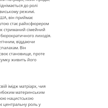
іднімається до ролі
виському режимі.
США, він приймає
ештою стає райхсфюрером
 як стриманий сімейний
 бюрократичного лиходія.
тегічним, віддаючи
спалахам. Він
 своє становище, проте
дсумку живить його
вій імідж матріарх, чия
 глибоким материнським
омою нацистською
ає центральну роль у