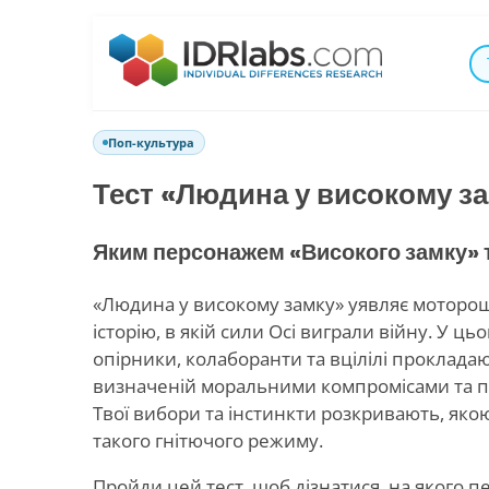
Поп-культура
Тест «Людина у високому з
Яким персонажем «Високого замку» 
«Людина у високому замку» уявляє моторо
історію, в якій сили Осі виграли війну. У ць
опірники, колаборанти та вцілілі прокладаю
визначеній моральними компромісами та 
Твої вибори та інстинкти розкривають, яко
такого гнітючого режиму.
Пройди цей тест, щоб дізнатися, на якого 