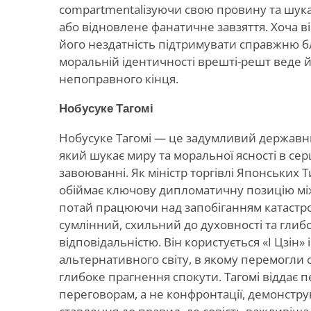
compartmentalізуючи свою провину та шука
або відновлене фанатичне завзяття. Хоча в
його нездатність підтримувати справжню бл
моральній ідентичності врешті-решт веде йо
непоправного кінця.
Нобусуке Тагомі
Нобусуке Тагомі — це задумливий державний
який шукає миру та моральної ясності в серц
завоюванні. Як міністр торгівлі Японських 
обіймає ключову дипломатичну позицію мі
потай працюючи над запобіганням катастроф
сумлінний, схильний до духовності та гли
відповідальністю. Він користується «І Цзін»
альтернативного світу, в якому перемогли
глибоке прагнення спокути. Тагомі віддає п
переговорам, а не конфронтації, демонст