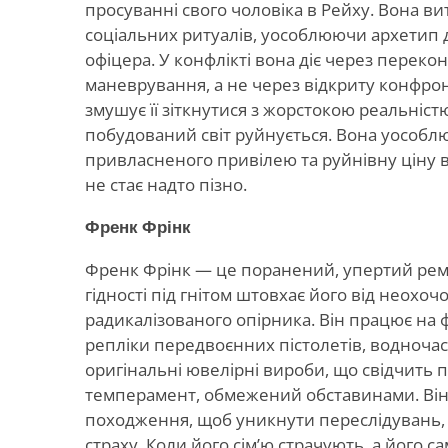
просуванні свого чоловіка в Рейху. Вона в
соціальних ритуалів, уособлюючи архетип
офіцера. У конфлікті вона діє через переко
маневрування, а не через відкриту конфрон
змушує її зіткнутися з жорстокою реальніст
побудований світ руйнується. Вона уособл
привласненого привілею та руйнівну ціну в
не стає надто пізно.
Френк Фрінк
Френк Фрінк — це поранений, упертий рем
гідності під гнітом штовхає його від неохочо
радикалізованого опірника. Він працює на
репліки передвоєнних пістолетів, водноча
оригінальні ювелірні вироби, що свідчить 
темперамент, обмежений обставинами. Він
походження, щоб уникнути переслідувань,
страху. Коли його сім’ю страчують, а його с