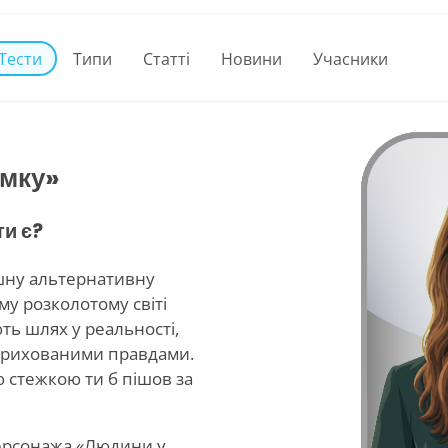
Тести
Типи
Статті
Новини
Учасники
амку»
ти є?
шну альтернативну
ому розколотому світі
ть шлях у реальності,
прихованими правдами.
ю стежкою ти б пішов за
персонажа «Людини у