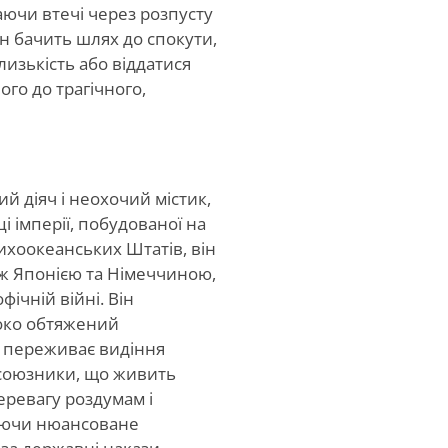
ючи втечі через розпусту
ін бачить шлях до спокути,
изькість або віддатися
го до трагічного,
 діяч і неохочий містик,
і імперії, побудованої на
Тихоокеанських Штатів, він
ж Японією та Німеччиною,
ічній війні. Він
боко обтяжений
 і переживає видіння
 союзники, що живить
еревагу роздумам і
руючи нюансоване