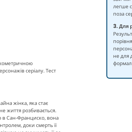
легше с
поза се
3. Для 
Резуль
порівн
персона
не для 
формаль
ихометричною
ерсонажів серіалу. Тест
йна жінка, яка стає
не життя розбивається.
 в Сан-Франциско, вона
нтролем, доки смерть її