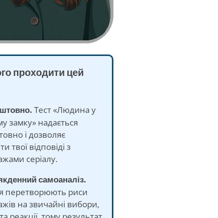
ого проходити цей
оштовно.
Тест «Людина у
у замку» надається
овно і дозволяє
ти твої відповіді з
жами серіалу.
якденний самоаналіз.
я перетворюють риси
жів на звичайні вибори,
та реакції, тому результат