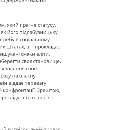
за державні накази.
м, який прагне статусу,
 як його підлабузницьку
отребу в соціальному
их Штатах, він прокладає
ишукані смаки еліти,
зберегти своє становище.
 схвалення своїх
бразу на власну
він віддає перевагу
й конфронтації. Зрештою,
ереслідує страх, що він
й патріарх, який продає