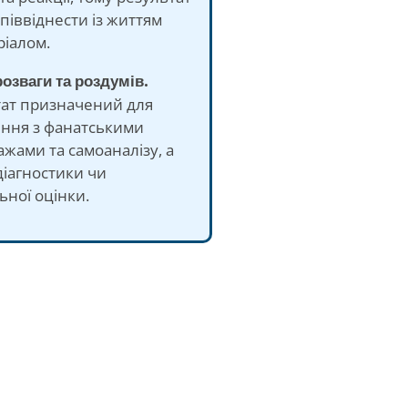
піввіднести із життям
ріалом.
розваги та роздумів.
тат призначений для
яння з фанатськими
жами та самоаналізу, а
діагностики чи
ної оцінки.