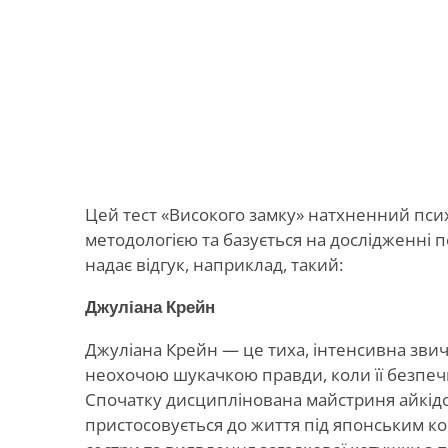
Цей тест «Високого замку» натхненний пс
методологією та базується на дослідженні п
надає відгук, наприклад, такий:
Джуліана Крейн
Джуліана Крейн — це тиха, інтенсивна звича
неохочою шукачкою правди, коли її безпеч
Спочатку дисциплінована майстриня айкідо
пристосовується до життя під японським ко