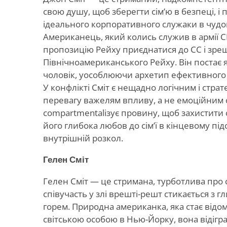
свою душу, щоб зберегти сім’ю в безпеці, і п
ідеального корпоративного служаки в чудо
Американець, який колись служив в армії 
пропозицію Рейху приєднатися до СС і зр
Північноамериканського Рейху. Він постає
чоловік, уособлюючи архетип ефективного
У конфлікті Сміт є нещадно логічним і стра
перевагу важелям впливу, а не емоційним 
compartmentalізує провину, щоб захистити
його глибока любов до сім’ї в кінцевому пі
внутрішній розкол.
Гелен Сміт
Гелен Сміт — це стримана, турботлива про с
співучасть у злі врешті-решт стикається з
горем. Природна американка, яка стає від
світською особою в Нью-Йорку, вона відігр