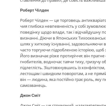
ставлення до правил, де совість важливіша 
Роберт Чілден
Роберт Чілден — це торговець антикваріато
чия глибока невпевненість у собі зумовлює
поведінку щодо влади, так і відчайдушну п
визнанні. Діючи в Японських Тихоокеанськ
шлях у хиткому існуванні, задовольняючи в
часто торгуючи підробленою історією, щоб 
Його визначає різке протиріччя: він прагне
гнобителів, водночас таячи тиху, гризучу о
підлеглість. Зіштовхнувшись із конфліктом, 
лестощам і швидким поворотам, а не прямі
він — людина, яка постійно грає роль, яку п
самозванець.
Джон Сміт
Джон Сміт — це стриманий, надкомпетентни