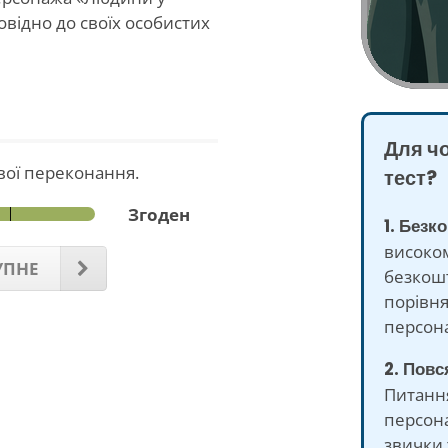
відно до своїх особистих
Для ч
свої переконання.
тест?
Згоден
1. Безк
високом
УПНЕ
безкошт
порівня
персона
2. Повс
Питанн
персона
звички 