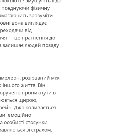
лівкою не змушують її до
, поєднуючи фізичну
намагаючись зрозуміти
зовні вона виглядає
ереходячи від
іччя — це прагнення до
она залишає людей позаду
амелеон, розірваний між
 іншого життя. Він
доручено проникнути в
днюється щирою,
рейн. Джо коливається
ми, емоційно
 особисті стосунки
авляється зі страхом,