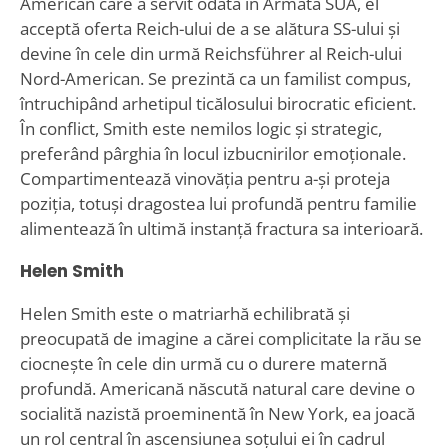
American care a servit odată în Armata SUA, el
acceptă oferta Reich-ului de a se alătura SS-ului și
devine în cele din urmă Reichsführer al Reich-ului
Nord-American. Se prezintă ca un familist compus,
întruchipând arhetipul ticălosului birocratic eficient.
În conflict, Smith este nemilos logic și strategic,
preferând pârghia în locul izbucnirilor emoționale.
Compartimentează vinovăția pentru a-și proteja
poziția, totuși dragostea lui profundă pentru familie
alimentează în ultimă instanță fractura sa interioară.
Helen Smith
Helen Smith este o matriarhă echilibrată și
preocupată de imagine a cărei complicitate la rău se
ciocnește în cele din urmă cu o durere maternă
profundă. Americană născută natural care devine o
socialită nazistă proeminentă în New York, ea joacă
un rol central în ascensiunea soțului ei în cadrul