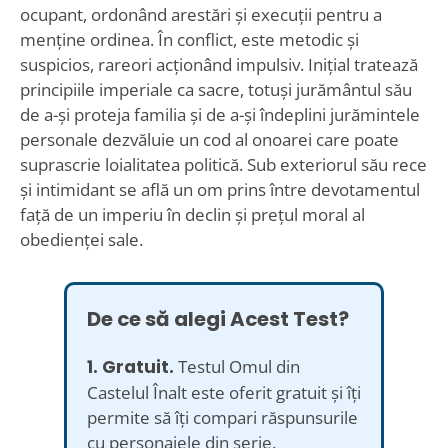
ocupant, ordonând arestări și execuții pentru a
menține ordinea. În conflict, este metodic și
suspicios, rareori acționând impulsiv. Inițial tratează
principiile imperiale ca sacre, totuși jurământul său
de a-și proteja familia și de a-și îndeplini jurămintele
personale dezvăluie un cod al onoarei care poate
suprascrie loialitatea politică. Sub exteriorul său rece
și intimidant se află un om prins între devotamentul
față de un imperiu în declin și prețul moral al
obedienței sale.
De ce să alegi Acest Test?
1. Gratuit.
Testul Omul din
Castelul Înalt este oferit gratuit și îți
permite să îți compari răspunsurile
cu personajele din serie.