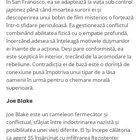
în San Francisco, ea se adaptează la viața sub control
japonez până când moartea surorii ei și
descoperirea unui bobin de film misterios o forțează
într-o sfidare periculoasă. Ea gestionează conflictul
combinând abilitatea fizică cu o empatie profundă,
încercând adesea să înțeleagă motivele dușmanilor
ei înainte de a acționa. Deși pare conformistă, ea
este sceptică în interior, trecând de la acomodare la
rebeliune. Contradicția ei de bază este o dorință de
conexiune pusă împotriva unui tipar de a lăsa
oamenii în urmă pentru o chemare morală
superioară.
Joe Blake
Joe Blake este un cameleon fermecător și
conflictual, sfâșiat între indoctrinarea nazistă și
posibilitatea unei vieți diferite. El își începe călătoria
ca agent SS însărcinat cu infiltrarea Rezistenței