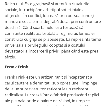
Reich-ului. Este grațioasă și atentă la ritualurile
sociale, întruchipând arhetipul soției loiale a
ofițerului. În conflict, lucrează prin persuasiune și
manevre sociale mai degrabă decât prin confruntare
deschisă. Când soarta fiului ei o forțează să
confrunte realitatea brutală a regimului, lumea ei
construită cu grijă se prăbușește. Ea reprezintă tema
universală a privilegiului cooptat și a costului
devastator al întoarcerii privirii până când este prea
târziu.
Frank Frink
Frank Frink este un artizan rănit și încăpățânat a
cărui căutare a demnității sub opresiune îl împinge
de la un supraviețuitor reticent la un rezistent
radicalizat. Lucrează într-o fabrică producând replici
ale pistoalelor de dinainte de război, în timp ce