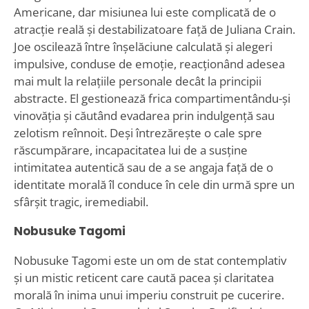
Americane, dar misiunea lui este complicată de o
atracție reală și destabilizatoare față de Juliana Crain.
Joe oscilează între înșelăciune calculată și alegeri
impulsive, conduse de emoție, reacționând adesea
mai mult la relațiile personale decât la principii
abstracte. El gestionează frica compartimentându-și
vinovăția și căutând evadarea prin indulgență sau
zelotism reînnoit. Deși întrezărește o cale spre
răscumpărare, incapacitatea lui de a susține
intimitatea autentică sau de a se angaja față de o
identitate morală îl conduce în cele din urmă spre un
sfârșit tragic, iremediabil.
Nobusuke Tagomi
Nobusuke Tagomi este un om de stat contemplativ
și un mistic reticent care caută pacea și claritatea
morală în inima unui imperiu construit pe cucerire.