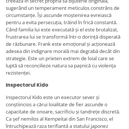
creează în secret propria sa bijuterie originală,
sugerând un temperament meticulos constrâns de
circumstanțe. Își ascunde moștenirea evreiască
pentru a evita persecuția, trăind în frică constantă.
Când familia lui este executată și el este brutalizat,
frustrarea lui se transformă într-o dorință disperată
de răzbunare. Frank este emoțional și acționează
adesea din indignare morală mai degrabă decât din
strategie. Este un prieten extrem de loial care se
luptă să reconcilieze natura sa pașnică cu violența
rezistenței.
Inspectorul Kido
Inspectorul Kido este un executor sever și
conștiincios a cărui loialitate de fier ascunde o
capacitate de onoare, sacrificiu și tandrețe discretă.
Ca șef nemilos al Kempeitai din San Francisco, el
întruchipează raza terifiantă a statului japonez