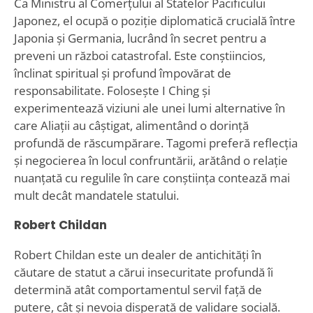
Ca Ministru al Comerțului al Statelor Pacificului
Japonez, el ocupă o poziție diplomatică crucială între
Japonia și Germania, lucrând în secret pentru a
preveni un război catastrofal. Este conștiincios,
înclinat spiritual și profund împovărat de
responsabilitate. Folosește I Ching și
experimentează viziuni ale unei lumi alternative în
care Aliații au câștigat, alimentând o dorință
profundă de răscumpărare. Tagomi preferă reflecția
și negocierea în locul confruntării, arătând o relație
nuanțată cu regulile în care conștiința contează mai
mult decât mandatele statului.
Robert Childan
Robert Childan este un dealer de antichități în
căutare de statut a cărui insecuritate profundă îi
determină atât comportamentul servil față de
putere, cât și nevoia disperată de validare socială.