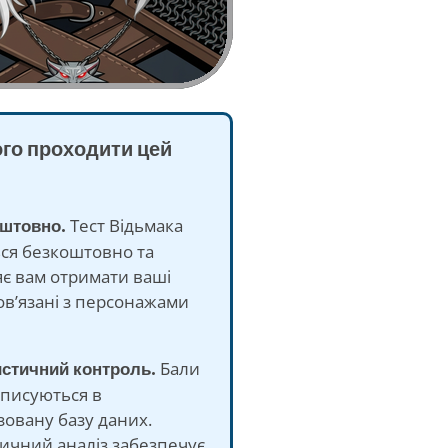
ого проходити цей
оштовно.
Тест Відьмака
ся безкоштовно та
є вам отримати ваші
ов’язані з персонажами
истичний контроль.
Бали
аписуються в
зовану базу даних.
ичний аналіз забезпечує