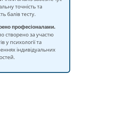
льну точність та
ть балів тесту.
орено професіоналами.
ло створено за участю
ів у психології та
женнях індивідуальних
остей.