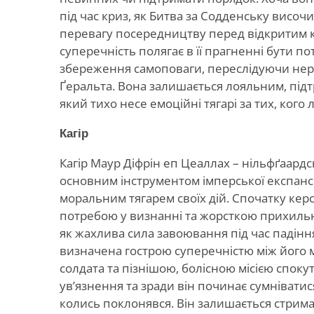
під час криз, як Битва за Содденську височи
перевагу посередництву перед відкритим к
суперечність полягає в її прагненні бути по
збереження самоповаги, переслідуючи неро
Ґеральта. Вона залишається лояльним, пі
який тихо несе емоційні тягарі за тих, кого
Кагір
Кагір Маур Діфрін еп Цеаллах – нільфґаардс
основним інструментом імперської експансії
моральним тягарем своїх дій. Спочатку к
потребою у визнанні та жорсткою прихильніс
як жахлива сила завоювання під час падінн
визначена гострою суперечністю між його
солдата та пізнішою, болісною місією спокут
ув’язнення та зради він починає сумніватис
колись поклонявся. Він залишається стрим