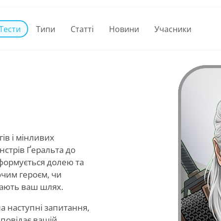
Тести
Типи
Статті
Новини
Учасники
гів і мінливих
нстрів Ґеральта до
 формується долею та
очим героєм, чи
ають ваш шлях.
а наступні запитання,
повідає вашій