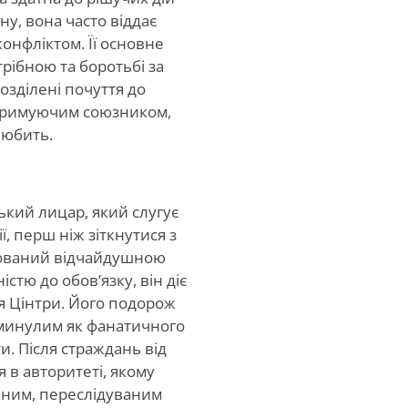
ну, вона часто віддає
онфліктом. Її основне
трібною та боротьбі за
зділені почуття до
дтримуючим союзником,
 любить.
ький лицар, який слугує
, перш ніж зіткнутися з
ерований відчайдушною
тю до обов’язку, він діє
я Цінтри. Його подорож
 минулим як фанатичного
и. Після страждань від
я в авторитеті, якому
аним, переслідуваним