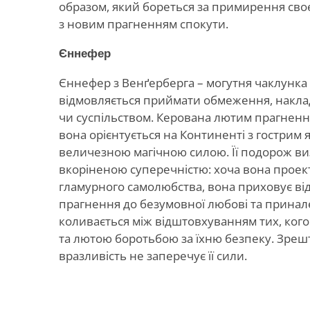
образом, який бореться за примирення своє
з новим прагненням спокути.
Єннефер
Єннефер з Венґерберга – могутня чаклунка 
відмовляється приймати обмеження, накла
чи суспільством. Керована лютим прагнення
вона орієнтується на Континенті з гострим 
величезною магічною силою. Її подорож в
вкоріненою суперечністю: хоча вона проек
гламурного самолюбства, вона приховує в
прагнення до безумовної любові та принале
коливається між відштовхуванням тих, кого
та лютою боротьбою за їхню безпеку. Зреш
вразливість не заперечує її сили.