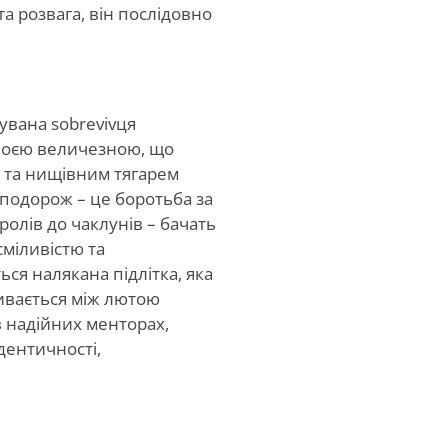
та розвага, він послідовно
увана sobrevivця
своєю величезною, що
 та нищівним тягарем
ї подорож – це боротьба за
оролів до чаклунів – бачать
сміливістю та
я налякана підлітка, яка
ливається між лютою
 надійних менторах,
дентичності,