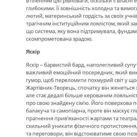
втіленням цієї рівноваги, оскільки її власні
глибокими. Її зовнішність холодна та вимо
лютий, материнський гордість за своїх учні
трагічним інституційним лоялістом, який за
що система, яку вона підтримувала, фунда
скомпрометована зрадою.
Яскір
Яскір – барвистий бард, наполегливий супу
важливий емоційний посередник, який вик
гумор, щоб переломити похмурий світ у що
Жартівник-Творець, спочатку він женеться з
але стає дедалі більше керованим лояльні
про свою знайдену сім’ю. Його поверхова 
балакуча та самопіарна, проте він маскує г
прагнення прив’язаності жартами та театрал
схильний уникати фізичного протистояння
та переговори, він відстоюватиме свою поз