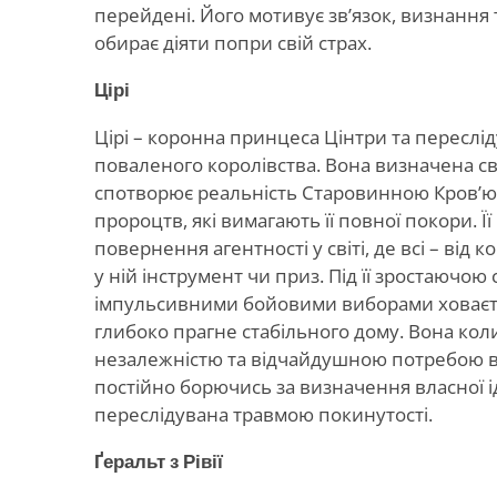
перейдені. Його мотивує зв’язок, визнання 
обирає діяти попри свій страх.
Цірі
Цірі – коронна принцеса Цінтри та переслід
поваленого королівства. Вона визначена 
спотворює реальність Старовинною Кров’ю
пророцтв, які вимагають її повної покори. Ї
повернення агентності у світі, де всі – від к
у ній інструмент чи приз. Під її зростаючою 
імпульсивними бойовими виборами ховаєтьс
глибоко прагне стабільного дому. Вона ко
незалежністю та відчайдушною потребою в
постійно борючись за визначення власної і
переслідувана травмою покинутості.
Ґеральт з Рівії