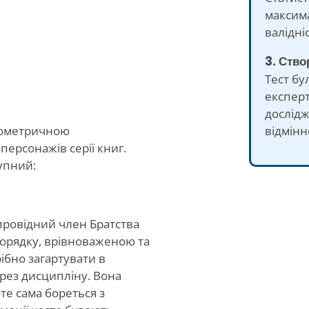
максима
валідніс
3. Ств
Тест бу
експерт
дослід
відмінн
ихометричною
персонажів серії книг.
тупний:
 провідний член Братства
орядку, врівноваженою та
ібно загартувати в
рез дисципліну. Вона
оте сама бореться з