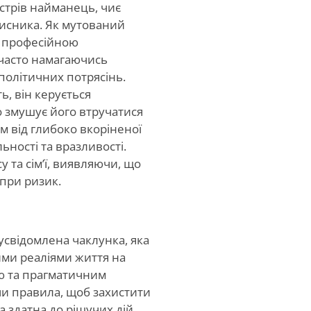
нстрів найманець, чиє
исника. Як мутований
 з професійною
 часто намагаючись
олітичних потрясінь.
ь, він керується
 змушує його втручатися
ом від глибоко вкоріненої
ьності та вразливості.
 та сім’ї, виявляючи, що
при ризик.
 усвідомлена чаклунка, яка
ими реаліями життя на
ю та прагматичним
чи правила, щоб захистити
 здатна до рішучих дій