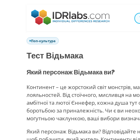
Поп-культура
Тест Відьмака
Який персонаж Відьмака ви?
Континент – це жорстокий світ монстрів, ма
лояльностей. Від стоїчного, мисливця на мо
амбітної та лютої Єннефер, кожна душа тут
боротьбою за приналежність. Чи є ви неох
могутньою чаклункою, ваші вибори визнач
Який персонаж Відьмака ви? Відповідайте н
щоб побачити, який житель Континенту від