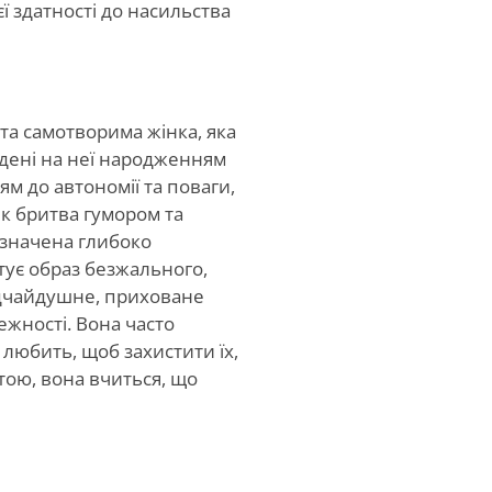
ї здатності до насильства
та самотворима жінка, яка
дені на неї народженням
м до автономії та поваги,
як бритва гумором та
изначена глибоко
тує образ безжального,
ідчайдушне, приховане
жності. Вона часто
 любить, щоб захистити їх,
тою, вона вчиться, що