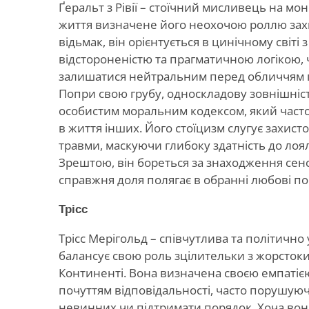
Ґеральт з Рівії – стоїчний мисливець на мо
життя визначене його неохочою роллю зах
відьмак, він орієнтується в цинічному світі
відстороненістю та прагматичною логікою,
залишатися нейтральним перед обличчям п
Попри свою грубу, односкладову зовнішніст
особистим моральним кодексом, який часто
в життя інших. Його стоїцизм слугує захист
травми, маскуючи глибоку здатність до лоял
Зрештою, він бореться за знаходження сенсу
справжня доля полягає в обранні любові по
Трісс
Трісс Мерігольд – співчутлива та політично
балансує свою роль зцілительки з жорсток
Континенті. Вона визначена своєю емпатіє
почуттям відповідальності, часто порушую
невинних чи підтримати порядок. Хоча вона