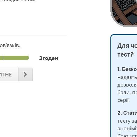
Для ч
в’язків.
тест?
Згоден
1. Безк
УПНЕ
надаєть
дозволя
бали, п
серії.
2. Стат
тесту з
анонімі
Статист