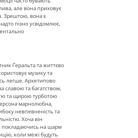
 емоції часто бувають
глива, але вона приховує
в. Зрештою, вона є
надто пізно усвідомлює,
ментально
тник Ґеральта та життєво
ористовує музику та
сь легше. Архетипово
а славою та багатством,
стю та щирою турботою
персона марнолюбна,
либоку невпевненість та
ьністю. Хоча він
, покладаючись на шарм
ицію, коли межі будуть