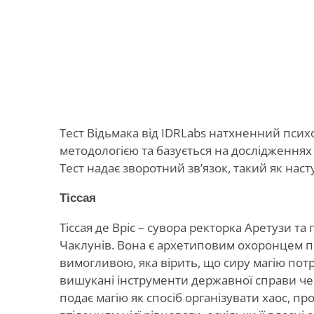
Тест Відьмака від IDRLabs натхненний пс
методологією та базується на дослідженнях 
Тест надає зворотний зв’язок, такий як нас
Тіссая
Тіссая де Вріс – сувора ректорка Аретузи та
Чаклунів. Вона є архетиповим охоронцем п
вимогливою, яка вірить, що сиру магію потр
вишукані інструменти державної справи че
подає магію як спосіб організувати хаос, пр