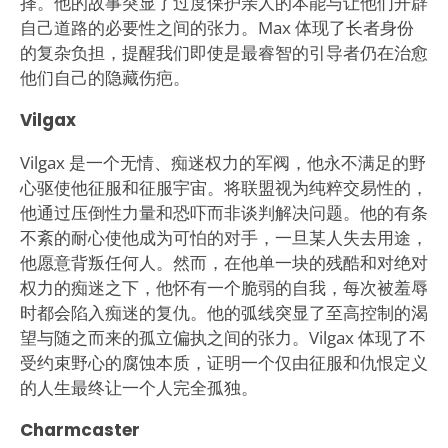
择。他的故事突显了过度保护亲人的本能与让他们开辟
自己道路的必要性之间的张力。Max 体现了长者身份
的复杂负担，提醒我们即使是最睿智的引导者仍在治愈
他们自己的隐藏伤疤。
Vilgax
Vilgax 是一个无情、痴迷权力的军阀，他永不满足的野
心驱使他征服和征服宇宙。将联盟视为纯粹交易性的，
他通过压倒性力量和恐吓而非谈判解决问题。他的有条
不紊的耐心使他成为可怕的对手，一旦某人失去用途，
他愿意背叛任何人。然而，在他单一块的残酷和对绝对
权力的痴迷之下，他怀有一个脆弱的自我，每次被羞辱
时都会陷入痴迷的复仇。他的弧线突显了至高控制的渴
望与随之而来的孤立偏执之间的张力。Vilgax 体现了不
受约束野心的腐蚀本质，证明一个仅由征服和仇恨定义
的人生最终让一个人完全孤独。
Charmcaster