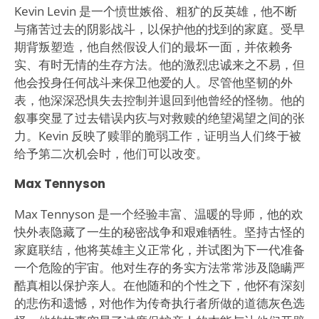
Kevin Levin 是一个愤世嫉俗、粗犷的反英雄，他不断
与痛苦过去的阴影战斗，以保护他的找到的家庭。受早
期背叛塑造，他自然假设人们的最坏一面，并依赖务
实、有时无情的生存方法。他的激烈忠诚来之不易，但
他会投身任何战斗来保卫他爱的人。尽管他坚韧的外
表，他深深恐惧失去控制并退回到他曾经的怪物。他的
叙事突显了过去错误内疚与对救赎的绝望渴望之间的张
力。Kevin 反映了赎罪的脆弱工作，证明当人们终于被
给予第二次机会时，他们可以改变。
Max Tennyson
Max Tennyson 是一个经验丰富、温暖的导师，他的欢
快外表隐藏了一生的秘密战争和艰难牺牲。坚持古怪的
家庭联结，他将英雄主义正常化，并试图为下一代准备
一个危险的宇宙。他对生存的务实方法常常涉及隐瞒严
酷真相以保护亲人。在他随和的个性之下，他怀有深刻
的悲伤和遗憾，对他作为传奇执行者所做的道德灰色选