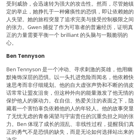
受到威胁，会迅速转为强大的攻击性。然而，尽管她镇
定的举止，她挣扎于一种瘫痪性的恐惧，即让依赖她的
人失望。她的旅程突显了追求完美与接受控制极限之间
的张力。Gwen 捕捉了作为可靠者的普遍经历，证明真
正的力量需要平衡一个 brilliant 的头脑与一颗脆弱的
心。
Ben Tennyson
Ben Tennyson 是一个冲动、寻求刺激的英雄，他用幽
默掩饰深层的恐惧。以一头扎进危险而闻名，他依赖快
速思考而非仔细规划。他的自大虚张声势和不断的俏皮
话常常让盟友沮丧，但这种外向的能量激发了他无情的
保护他人的驱动力。在自信、热爱关注的表面之下，隐
藏着一个害怕辜负依赖他的人的年轻人。他的故事突显
了无忧无虑的青春渴望与宇宙责任的沉重负担之间的张
力。Ben 体现了成长的混乱、非线性过程，提醒我们真
正的勇气不是恐惧的缺失，而是无论如何选择站出来的
决定。