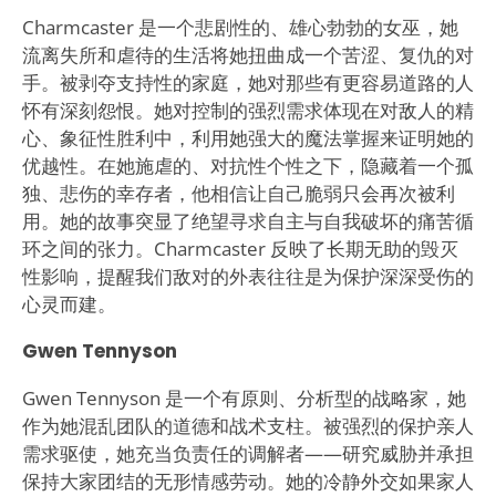
Charmcaster 是一个悲剧性的、雄心勃勃的女巫，她
流离失所和虐待的生活将她扭曲成一个苦涩、复仇的对
手。被剥夺支持性的家庭，她对那些有更容易道路的人
怀有深刻怨恨。她对控制的强烈需求体现在对敌人的精
心、象征性胜利中，利用她强大的魔法掌握来证明她的
优越性。在她施虐的、对抗性个性之下，隐藏着一个孤
独、悲伤的幸存者，他相信让自己脆弱只会再次被利
用。她的故事突显了绝望寻求自主与自我破坏的痛苦循
环之间的张力。Charmcaster 反映了长期无助的毁灭
性影响，提醒我们敌对的外表往往是为保护深深受伤的
心灵而建。
Gwen Tennyson
Gwen Tennyson 是一个有原则、分析型的战略家，她
作为她混乱团队的道德和战术支柱。被强烈的保护亲人
需求驱使，她充当负责任的调解者——研究威胁并承担
保持大家团结的无形情感劳动。她的冷静外交如果家人