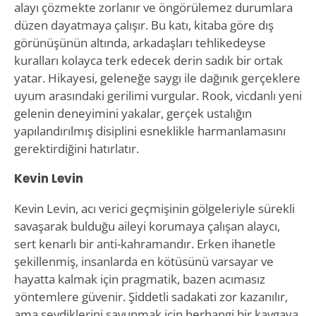
alayı çözmekte zorlanır ve öngörülemez durumlara
düzen dayatmaya çalışır. Bu katı, kitaba göre dış
görünüşünün altında, arkadaşları tehlikedeyse
kuralları kolayca terk edecek derin sadık bir ortak
yatar. Hikayesi, geleneğe saygı ile dağınık gerçeklere
uyum arasındaki gerilimi vurgular. Rook, vicdanlı yeni
gelenin deneyimini yakalar, gerçek ustalığın
yapılandırılmış disiplini esneklikle harmanlamasını
gerektirdiğini hatırlatır.
Kevin Levin
Kevin Levin, acı verici geçmişinin gölgeleriyle sürekli
savaşarak bulduğu aileyi korumaya çalışan alaycı,
sert kenarlı bir anti-kahramandır. Erken ihanetle
şekillenmiş, insanlarda en kötüsünü varsayar ve
hayatta kalmak için pragmatik, bazen acımasız
yöntemlere güvenir. Şiddetli sadakati zor kazanılır,
ama sevdiklerini savunmak için herhangi bir kavgaya