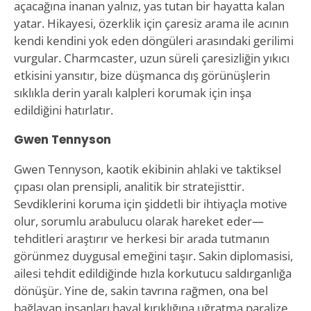
açacağına inanan yalnız, yas tutan bir hayatta kalan
yatar. Hikayesi, özerklik için çaresiz arama ile acının
kendi kendini yok eden döngüleri arasındaki gerilimi
vurgular. Charmcaster, uzun süreli çaresizliğin yıkıcı
etkisini yansıtır, bize düşmanca dış görünüşlerin
sıklıkla derin yaralı kalpleri korumak için inşa
edildiğini hatırlatır.
Gwen Tennyson
Gwen Tennyson, kaotik ekibinin ahlaki ve taktiksel
çıpası olan prensipli, analitik bir stratejisttir.
Sevdiklerini koruma için şiddetli bir ihtiyaçla motive
olur, sorumlu arabulucu olarak hareket eder—
tehditleri araştırır ve herkesi bir arada tutmanın
görünmez duygusal emeğini taşır. Sakin diplomasisi,
ailesi tehdit edildiğinde hızla korkutucu saldırganlığa
dönüşür. Yine de, sakin tavrına rağmen, ona bel
bağlayan insanları hayal kırıklığına uğratma paralize