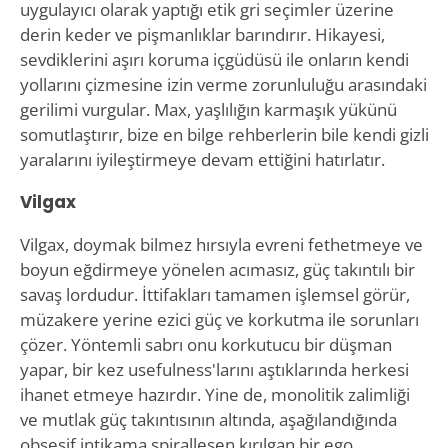
uygulayıcı olarak yaptığı etik gri seçimler üzerine
derin keder ve pişmanlıklar barındırır. Hikayesi,
sevdiklerini aşırı koruma içgüdüsü ile onların kendi
yollarını çizmesine izin verme zorunluluğu arasındaki
gerilimi vurgular. Max, yaşlılığın karmaşık yükünü
somutlaştırır, bize en bilge rehberlerin bile kendi gizli
yaralarını iyileştirmeye devam ettiğini hatırlatır.
Vilgax
Vilgax, doymak bilmez hırsıyla evreni fethetmeye ve
boyun eğdirmeye yönelen acımasız, güç takıntılı bir
savaş lordudur. İttifakları tamamen işlemsel görür,
müzakere yerine ezici güç ve korkutma ile sorunları
çözer. Yöntemli sabrı onu korkutucu bir düşman
yapar, bir kez usefulness'larını aştıklarında herkesi
ihanet etmeye hazırdır. Yine de, monolitik zalimliği
ve mutlak güç takıntısının altında, aşağılandığında
obsesif intikama spiralleşen kırılgan bir ego