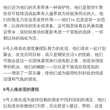
他们还为他们的关系带来一种保护性。他们是那些
’
ll 警
告你可疑情况或如果有人越界就为你挺身而出的人。他
们的预见力在这里发挥作用——他们
’
re 总是提前一步思
考，以保持你的安全或准备。这可能意味着在风暴前建
议带伞，或轻轻推动你重新考虑一个冒险的选择，一切
都以你的福祉为念。
6号人格喜欢感觉像团队努力的友谊。他们喜欢一起计划
聚会、攻克共同目标，或只是嘲笑生活
’
s 的怪癖。他们
可能会提议一次团体露营旅行或电影之夜，创造加强纽
带的机会。他们的幽默——往往是干燥或自我觉知的
——增添了一层乐趣，使他们成为能用恰到好处的俏皮
话缓和气氛的朋友。
6号人格友谊的喜悦
6号人格在成为值得信赖的朋友中找到深刻的满足。他们
以知道你依赖他们为荣，无论那是
’
s 建议、帮助，还是