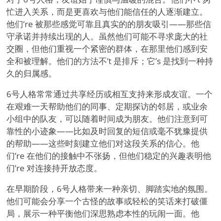
忙进入关系，而是更喜欢与他们能信任的人逐渐建立。
他们
’
re 被那些感觉可靠且真实的的朋友吸引——那些信
守承诺并持续出现的人。虽然他们可能不寻求庞大的社
交圈，但他们重视一个紧密的群体，在那里他们感到安
全和被理解。他们的方法不
’
t 是排斥；它
’
s 是找到一种持
久的归属感。
6号人格常常通过共享经历或相互支持来形成友谊。一个
在艰难一天帮助他们的同事、定期探访的邻居，或业余
小组中的队友，可以随着时间成为朋友。他们注意到可
靠性的小迹象——比如及时回复的短信或毫不犹豫提供
的帮助——这些时刻建立他们对这段关系的信心。他
们
’
re 在他们的接触中不张扬，但他们稳定的兴趣表明他
们
’
re 对连接持开放态度。
在早期阶段，6号人格带来一种亲切、脚踏实地的氛围。
他们可能会分享一个古怪的故事或轻松的笑话来打破僵
局，展示一种平衡他们深思熟虑本性的玩闹一面。他