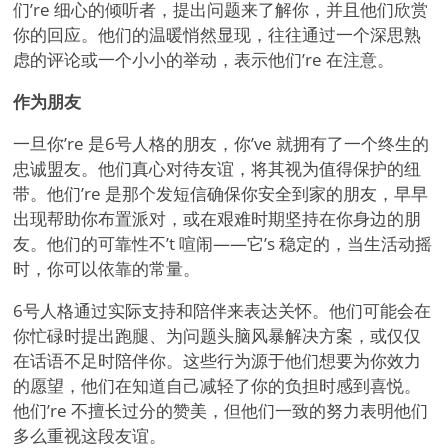
们
’
re 细心的倾听者，提出问题来了解你，并且他们欣赏
你的回应。他们的温暖悄然显现，往往通过一个深思熟
虑的评论或一个小小的举动，表示他们
’
re 在注意。
作为朋友
一旦你
’
re 是6号人格的朋友，你
’
ve 就拥有了一个终生的
忠诚盟友。他们真心对待友谊，将其视为值得保护的纽
带。他们
’
re 是那个发短信确保你安全到家的朋友，早早
出现帮助你布置派对，或在艰难时期坚持在你身边的朋
友。他们的可靠性不
’
t 喧闹——它
’
s 稳定的，当生活动摇
时，你可以依靠的常量。
6号人格通过实际支持和陪伴来表达关怀。他们可能会在
你忙碌时提出跑腿、为问题头脑风暴解决方案，或仅仅
在话语不足时陪伴你。这些行为源于他们想要为你效力
的愿望，他们在知道自己减轻了你的负担时感到喜悦。
他们
’
re 不擅长过分的赞美，但他们一致的努力表明他们
多么重视这段友谊。