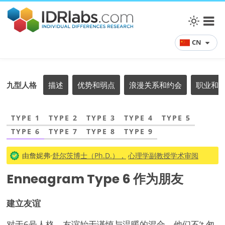
CN
九型人格
描述
优势和弱点
浪漫关系和约会
职业和
TYPE 1
TYPE 2
TYPE 3
TYPE 4
TYPE 5
TYPE 6
TYPE 7
TYPE 8
TYPE 9
由詹妮弗·
舒尔茨博士（Ph.D.），
心理学副教授学术审阅
Enneagram Type 6 作为朋友
建立友谊
对于6号人格，友谊始于谨慎与温暖的混合。他们不
’
t 匆