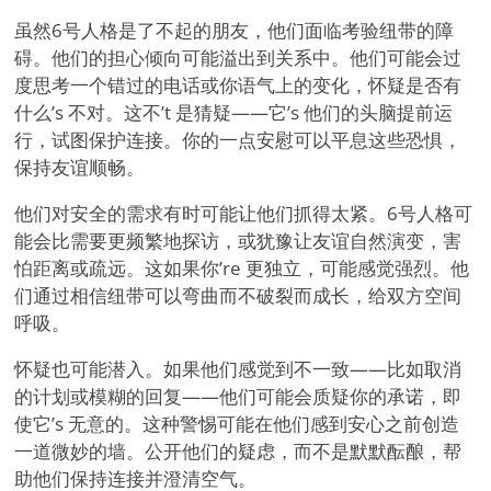
虽然6号人格是了不起的朋友，他们面临考验纽带的障
碍。他们的担心倾向可能溢出到关系中。他们可能会过
度思考一个错过的电话或你语气上的变化，怀疑是否有
什么
’
s 不对。这不
’
t 是猜疑——它
’
s 他们的头脑提前运
行，试图保护连接。你的一点安慰可以平息这些恐惧，
保持友谊顺畅。
他们对安全的需求有时可能让他们抓得太紧。6号人格可
能会比需要更频繁地探访，或犹豫让友谊自然演变，害
怕距离或疏远。这如果你
’
re 更独立，可能感觉强烈。他
们通过相信纽带可以弯曲而不破裂而成长，给双方空间
呼吸。
怀疑也可能潜入。如果他们感觉到不一致——比如取消
的计划或模糊的回复——他们可能会质疑你的承诺，即
使它
’
s 无意的。这种警惕可能在他们感到安心之前创造
一道微妙的墙。公开他们的疑虑，而不是默默酝酿，帮
助他们保持连接并澄清空气。