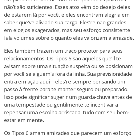
não
’
t são suficientes. Esses atos vêm do desejo deles
de estarem lá por você, e eles encontram alegria em
saber que
’
ve aliviado sua carga. Eles
’
re não grandes
em elogios exagerados, mas seu esforço consistente
fala volumes sobre o quanto eles valorizam a amizade.
Eles também trazem um traço protetor para seus
relacionamentos. Os Tipos 6 são aqueles que
’
ll te
avisam sobre uma situação suspeita ou se posicionam
por você se alguém
’
s fora da linha. Sua previsionidade
entra em ação aqui—eles
’
re sempre pensando um
passo à frente para te manter seguro ou preparado.
Isso pode significar sugerir um guarda-chuva antes de
uma tempestade ou gentilmente te incentivar a
repensar uma escolha arriscada, tudo com seu bem-
estar em mente.
Os Tipos 6 amam amizades que parecem um esforço