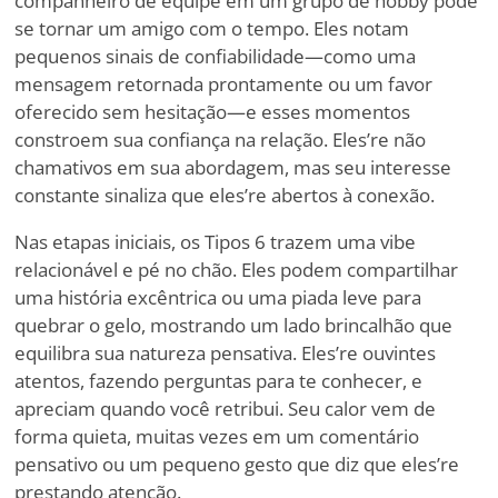
companheiro de equipe em um grupo de hobby pode
se tornar um amigo com o tempo. Eles notam
pequenos sinais de confiabilidade—como uma
mensagem retornada prontamente ou um favor
oferecido sem hesitação—e esses momentos
constroem sua confiança na relação. Eles
’
re não
chamativos em sua abordagem, mas seu interesse
constante sinaliza que eles
’
re abertos à conexão.
Nas etapas iniciais, os Tipos 6 trazem uma vibe
relacionável e pé no chão. Eles podem compartilhar
uma história excêntrica ou uma piada leve para
quebrar o gelo, mostrando um lado brincalhão que
equilibra sua natureza pensativa. Eles
’
re ouvintes
atentos, fazendo perguntas para te conhecer, e
apreciam quando você retribui. Seu calor vem de
forma quieta, muitas vezes em um comentário
pensativo ou um pequeno gesto que diz que eles
’
re
prestando atenção.