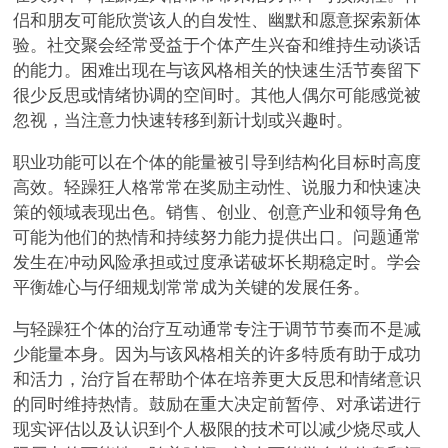
侣和朋友可能欣赏该人的自发性、幽默和愿意探索新体
验。社交聚会经常受益于个体产生兴奋和维持生动谈话
的能力。困难出现在与该风格相关的快速生活节奏留下
很少反思或情绪协调的空间时。其他人偶尔可能感觉被
忽视，当注意力快速转移到新计划或兴趣时。
职业功能可以在个体的能量被引导到结构化目标时高度
高效。轻躁狂人格常常在奖励主动性、说服力和快速决
策的领域表现出色。销售、创业、创意产业和领导角色
可能为他们的热情和持续努力能力提供出口。问题通常
发生在冲动风险承担或过度承诺破坏长期稳定时。学会
平衡雄心与仔细规划常常成为关键的发展任务。
与轻躁狂个体的治疗互动通常专注于调节节奏而不是减
少能量本身。因为与该风格相关的许多特质有助于成功
和活力，治疗旨在帮助个体在培养更大反思和情绪意识
的同时维持热情。鼓励在重大决定前暂停、对承诺进行
现实评估以及认识到个人极限的技术可以减少烧尽或人