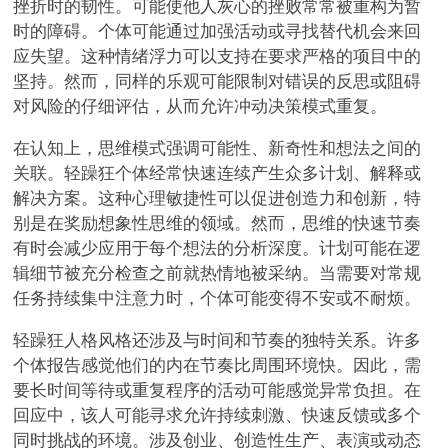
挫折时的韧性。可能使他人灰心的挫败常常被重构为暂
时的障碍。个体可能通过加强活动或寻找替代机会来回
应失望。这种情绪浮力可以支持在要求严格的项目中的
坚持。然而，同样的乐观可能限制对错误的反思或阻碍
对风险的仔细评估，从而允许冲动决策模式重复。
在认知上，思维模式强调可能性、新奇性和想法之间的
关联。轻躁狂个体经常快速连续产生众多计划、解释或
解决方案。这种心理敏捷性可以促进创造力和创新，特
别是在奖励想象性思维的领域。然而，思维的快速节奏
有时会减少应用于每个想法的分析深度。计划可能在逻
辑细节被充分检查之前就热情地被采纳。当需要对常规
任务持续集中注意力时，个体可能变得不安或不耐烦。
轻躁狂人格风格还涉及与时间和节奏的独特关系。许多
个体报告感觉他们的内在节奏比周围环境快。因此，需
要长时间等待或重复程序的活动可能感觉异常负担。在
回应中，该人可能寻求允许持续刺激、快速反馈或多个
同时挑战的环境。涉及创业、创造性生产、表演或动态