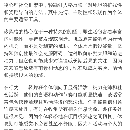
物心理社会框架中，轻躁狂人格反映了对环境的扩张性
和奖励导向的方法，其中热情、主动性和乐观作为个体
的主要适应工具。
该风格的核心在于一种持久的期望，即生活包含着丰富
的可能性，等待被发现或创造。挑战通常被解释为行动
的机会，而不是对稳定的威胁。个体常常假设能量、坚
持和独创性最终会克服障碍。这种取向鼓励大胆和前进
动力，但它也可能减少对谨慎或长期后果的关注。因为
未来被想象成有前景和动态的，现在就成为实验、活动
和持续投入的领域。
在行为上，轻躁狂个体倾向于显得活泼、精力充沛和社
会活跃。他们的言语和动作节奏可能明显快速，谈话常
常包含快速涌现且热情洋溢的想法流。任务被自信和紧
迫感来处理，有时在收集所有相关信息之前。多任务处
理很常见，因为个体轻松地在项目或兴趣之间切换。休
息期可能感觉不必要甚至不舒服，因为不活动与个人的