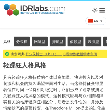
CN
风格
分裂样
回避型
抑郁型
依赖型
表演型
轻
由詹妮弗·
舒尔茨博士（Ph.D.），
心理学副教授学术审阅
轻躁狂人格风格
具有轻躁狂人格特质的个体以高能量、快速投入以及对
刺激和机会的持久渴望来面对生活。当这些特征变得显
著但在时间上保持相对稳定时，它们形成了通常被描述
为轻躁狂人格风格的模式。这种模式应与与双相情绪障
碍相关的临床轻躁狂相区分，后者是发作性的，并涉及
情绪状态的显著转变。在Theodore Millon提出的进化生