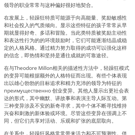
领导的职业常常与这种偏好很好地契合。
在发展上，轻躁狂特质可能源于向高能量、奖励敏感性
和社会投入的气质倾向。显示这些特征的孩子常常从早
期就显得好奇、多话和冒险。当此类特质被奖励主动性
和表达性行为的的环境鼓励时，它们可能逐渐结晶成稳
定的人格风格。通过精力努力取得的成功可以强化这样
的信念，即热情和坚持是通往成就的可靠途径。
在与Theodore Millon相关的描述性方法中，轻躁狂模式
的变异可能根据额外的人格特征而出现。有些个体表现
出以雄心勃勃的目标追求和精力充沛的领导为特征的
преимущественно 创业变异。其他人显示出更社会表
达的形式，其中幽默、讲故事和表演主导人际互动。第
三种变异涉及不安的新奇寻求，其中个体不断寻找维持
兴奋和刺激的新体验或环境。尽管这些变异在强调上不
同，但它们共享对活动、乐观和扩张的底层取向。
在关系中，轻躁狂风格常常带来活力和不可预测性。伴