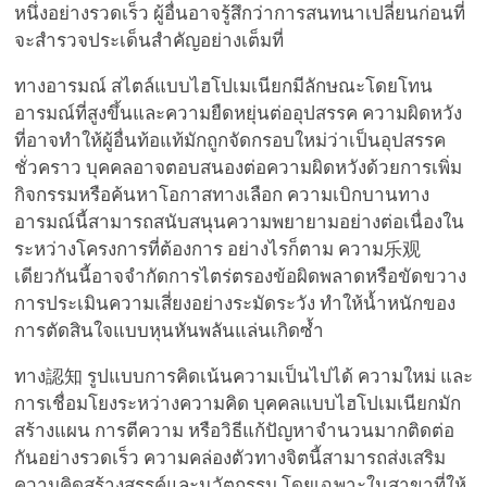
หนึ่งอย่างรวดเร็ว ผู้อื่นอาจรู้สึกว่าการสนทนาเปลี่ยนก่อนที่
จะสำรวจประเด็นสำคัญอย่างเต็มที่
ทางอารมณ์ สไตล์แบบไฮโปเมเนียกมีลักษณะโดยโทน
อารมณ์ที่สูงขึ้นและความยืดหยุ่นต่ออุปสรรค ความผิดหวัง
ที่อาจทำให้ผู้อื่นท้อแท้มักถูกจัดกรอบใหม่ว่าเป็นอุปสรรค
ชั่วคราว บุคคลอาจตอบสนองต่อความผิดหวังด้วยการเพิ่ม
กิจกรรมหรือค้นหาโอกาสทางเลือก ความเบิกบานทาง
อารมณ์นี้สามารถสนับสนุนความพยายามอย่างต่อเนื่องใน
ระหว่างโครงการที่ต้องการ อย่างไรก็ตาม ความ乐观
เดียวกันนี้อาจจำกัดการไตร่ตรองข้อผิดพลาดหรือขัดขวาง
การประเมินความเสี่ยงอย่างระมัดระวัง ทำให้น้ำหนักของ
การตัดสินใจแบบหุนหันพลันแล่นเกิดซ้ำ
ทาง認知 รูปแบบการคิดเน้นความเป็นไปได้ ความใหม่ และ
การเชื่อมโยงระหว่างความคิด บุคคลแบบไฮโปเมเนียกมัก
สร้างแผน การตีความ หรือวิธีแก้ปัญหาจำนวนมากติดต่อ
กันอย่างรวดเร็ว ความคล่องตัวทางจิตนี้สามารถส่งเสริม
ความคิดสร้างสรรค์และนวัตกรรม โดยเฉพาะในสาขาที่ให้