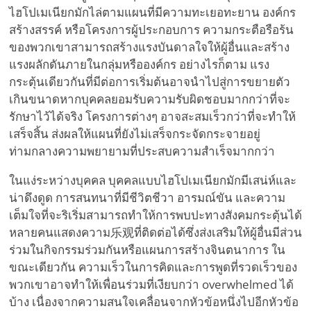
ไฮโปเมเนียกมักไล่ตามแผนที่มีความทะเยอทะยาน องค์กร
สร้างสรรค์ หรือโครงการผู้ประกอบการ ความกระตือรือร้น
ของพวกเขาสามารถสร้างแรงบันดาลใจให้ผู้อื่นและสร้าง
แรงผลักดันภายในกลุ่มหรือองค์กร อย่างไรก็ตาม แรง
กระตุ้นเดียวกันที่มีต่อการเริ่มต้นอาจนำไปสู่การขยายตัว
เกินขนาดหากบุคคลยอมรับความรับผิดชอบมากกว่าที่จะ
รักษาไว้ได้จริง โครงการต่างๆ อาจสะสมเร็วกว่าที่จะทำให้
เสร็จสิ้น ส่งผลให้แผนที่ยังไม่เสร็จกระจัดกระจายอยู่
ท่ามกลางความพยายามที่ประสบความสำเร็จมากกว่า
ในแง่ระหว่างบุคคล บุคคลแบบไฮโปเมเนียกมักมีเสน่ห์และ
น่าดึงดูด การสนทนาที่มีชีวิตชีวา อารมณ์ขัน และความ
เต็มใจที่จะริเริ่มสามารถทำให้การพบปะทางสังคมกระตุ้นได้
หลายคนแสดงความ乐观ที่ติดต่อได้ซึ่งส่งเสริมให้ผู้อื่นมีส่วน
ร่วมในกิจกรรมร่วมกันหรือแผนการสร้างจินตนาการ ใน
ขณะเดียวกัน ความเร็วในการคิดและการพูดที่รวดเร็วของ
พวกเขาอาจทำให้เพื่อนร่วมที่เงียบกว่า overwhelmed ได้
บ้าง เนื่องจากความสนใจเคลื่อนจากหัวข้อหนึ่งไปอีกหัวข้อ