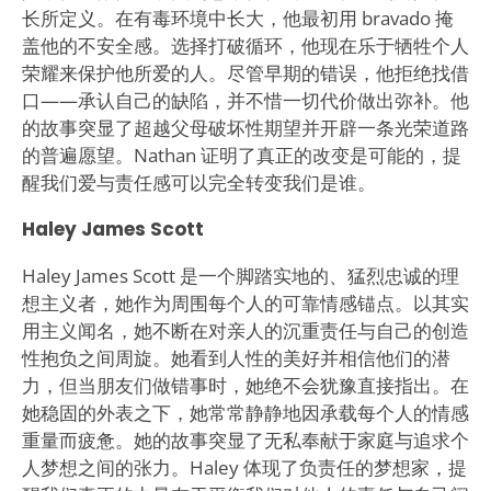
长所定义。在有毒环境中长大，他最初用 bravado 掩
盖他的不安全感。选择打破循环，他现在乐于牺牲个人
荣耀来保护他所爱的人。尽管早期的错误，他拒绝找借
口——承认自己的缺陷，并不惜一切代价做出弥补。他
的故事突显了超越父母破坏性期望并开辟一条光荣道路
的普遍愿望。Nathan 证明了真正的改变是可能的，提
醒我们爱与责任感可以完全转变我们是谁。
Haley James Scott
Haley James Scott 是一个脚踏实地的、猛烈忠诚的理
想主义者，她作为周围每个人的可靠情感锚点。以其实
用主义闻名，她不断在对亲人的沉重责任与自己的创造
性抱负之间周旋。她看到人性的美好并相信他们的潜
力，但当朋友们做错事时，她绝不会犹豫直接指出。在
她稳固的外表之下，她常常静静地因承载每个人的情感
重量而疲惫。她的故事突显了无私奉献于家庭与追求个
人梦想之间的张力。Haley 体现了负责任的梦想家，提