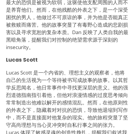
最大的恐惧是被视为软弱，这驱使他支配周围的人而不
是养育他们。然而，在他残酷的外表之下，是一个深受
困扰的男人，他做过不可原谅的事，并为他是否能真正
被救赎而痛苦。他的故事突显了有毒野心造成的悲剧损
害以及寻求宽恕的复杂本质。Dan 反映了人类自我的最
黑暗角落，提醒我们对控制的绝望需求源于深刻的
insecurity。
Lucas Scott
Lucas Scott 是一个内省的、理想主义的观察者，他将
自己的生活视为一个等待被书写成故事的故事。以其哲
学反思闻名，他日常事件中寻找更深层的意义。他的强
烈道德指南指引着他，但他对浪漫情感的过度思考倾向
常常制造出他难以解开的感情混乱。然而，在他原则性
的外表之下，隐藏着对对抗的恐惧，导致他退缩到写作
中，而不是直接面对他复杂的现实。他的旅程突显了坚
守高尚理想与当心灵冲突时自私行事之间的张力。
Lucas 体现了敏感灵魂的创造性挣扎，提醒我们叙述我